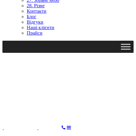
27. Зоряне небо
28. Різне
Контакти
Блог
Відгуки
Наші клієнти
Прайси
Ми працюємо: пн-пт, 10:00 - 18:00
Вихідний: сб, нд
gudvil2017@gmail.com
ЗАМОВИТИ