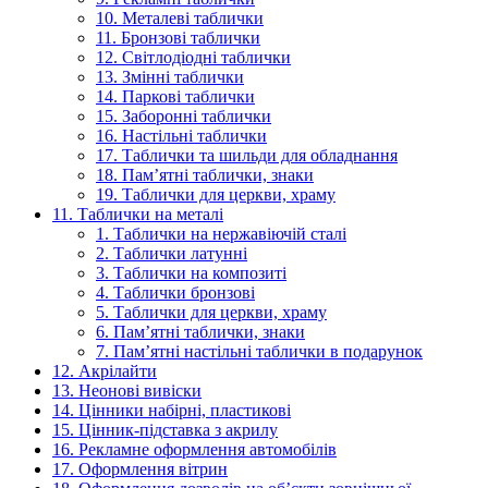
10. Металеві таблички
11. Бронзові таблички
12. Світлодіодні таблички
13. Змінні таблички
14. Паркові таблички
15. Заборонні таблички
16. Настільні таблички
17. Таблички та шильди для обладнання
18. Пам’ятні таблички, знаки
19. Таблички для церкви, храму
11. Таблички на металі
1. Таблички на нержавіючій сталі
2. Таблички латунні
3. Таблички на композиті
4. Таблички бронзові
5. Таблички для церкви, храму
6. Пам’ятні таблички, знаки
7. Пам’ятні настільні таблички в подарунок
12. Акрілайти
13. Неонові вивіски
14. Цінники набірні, пластикові
15. Цінник-підставка з акрилу
16. Рекламне оформлення автомобілів
17. Оформлення вітрин