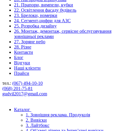
21. Прапори, вимпели, кубки
22. Освітлення фасаду будівель
23. Брелоки, номерки
24. Сегмент-цифри для АЗС
25. Розробка дизайну
26. Монтаж, демонтаж, сервісне обслуговування
зовнішньої реклами
27. Зоряне небо
28. Різне
Контакти
Блог
Відгуки
Наші клієнти
Прайси
тел.:
(067) 494-10-10
(068) 201-75-81
gudvil2017@gmail.com
Каталог
1. Зовнішня реклама. Продукція
2. Вивіски
3. Лайтбокс
4. Об’ємні літери та Інтер’єрні вивіски