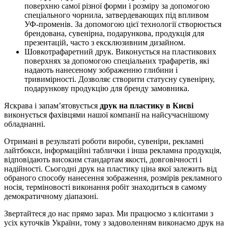
поверхню самої різної форми і розміру за допомогою
спеціального чорнила, затвердевающих під впливом
УФ-променів. За допомогою цієї технології створюється
брендована, сувенірна, подарункова, продукція для
презентацій, часто з ексклюзивним дизайном.
Шовкотрафаретний друк. Виконується на пластикових
поверхнях за допомогою спеціальних трафаретів, які
надають нанесеному зображенню глибини і
тривимірності. Дозволяє створити статусну сувенірну,
подарункову продукцію для бренду замовника.
Яскрава і запам’ятовується
друк на пластику в Києві
виконується фахівцями нашої компанії на найсучаснішому
обладнанні.
Отримані в результаті роботи вироби, сувеніри, рекламні
лайтбокси, інформаційні таблички і інша рекламна продукція,
відповідають високим стандартам якості, довговічності і
надійності. Сьогодні друк на пластику ціна якої залежить від
обраного способу нанесення зображення, розмірів рекламного
носія, терміновості виконання робіт знаходиться в самому
демократичному діапазоні.
Звертайтеся до нас прямо зараз. Ми працюємо з клієнтами з
усіх куточків України, тому з задоволенням виконаємо друк на