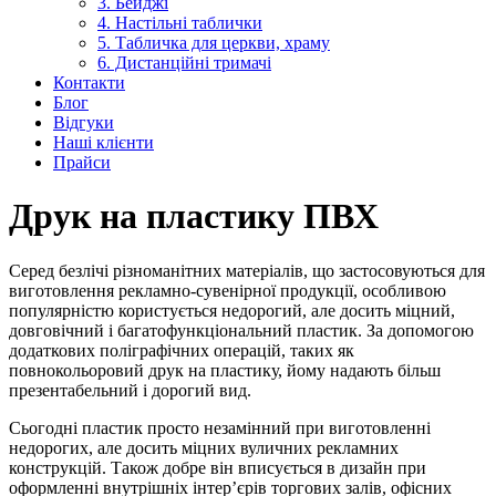
3. Бейджі
4. Настільні таблички
5. Табличка для церкви, храму
6. Дистанційні тримачі
Контакти
Блог
Відгуки
Наші клієнти
Прайси
Друк на пластику ПВХ
Серед безлічі різноманітних матеріалів, що застосовуються для
виготовлення рекламно-сувенірної продукції, особливою
популярністю користується недорогий, але досить міцний,
довговічний і багатофункціональний пластик. За допомогою
додаткових поліграфічних операцій, таких як
повнокольоровий друк на пластику, йому надають більш
презентабельний і дорогий вид.
Сьогодні пластик просто незамінний при виготовленні
недорогих, але досить міцних вуличних рекламних
конструкцій. Також добре він вписується в дизайн при
оформленні внутрішніх інтер’єрів торгових залів, офісних