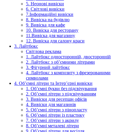
5. Неонові вивіски
6. Світлові вивіски
7.Інформаційні вивіски
8. Вивіска на будівлю
9. Вивіска для кафе
10. Вивіска для ресторану
11.Вивіска для магазину
12. Вивіска для салону краси
3. Лайтбокс
Світлова реклама
1. Лайтбокс односторонній, двосторонній
2. Лайтбокс з об’ємними літерами
3. Фігурний лайтбокс
4. Лайтбокс з композиту з фрезерованими
символами
4. Об’ємні літери та Інтер’єрні вивіски
1. Об’ємні букви без підсвічування
2. Об’ємні літери з підсвічуванням
3. Вивіски для ресепшн офісів
4. Вивіски для магазинів
5. Об’ємні літери з пінопласту
6. Об’ємні літери із пластику
7. Об’ємні літери з акрилу
8. Об’ємні металеві літери
9. Об’ємні літери для весілля