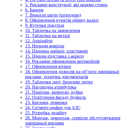
5. Рекламні конструкції, які окремо стоять
6. Банери
7. Виносні щити (штендери)
8. Оформлення пунктів обміну валют
9. Куточки покупця
10. Табличка на замовлення
11. Таблички на металі
12. Акрілайти
13. Неонові вивіски
14. Цінники набірні, пластикові
15. Цінник-підставка з акрилу
16. Рекламне оформлення автомобілів
17. Оформлення вітрин
18. Оформлення дозволів на об’єкти зовнішньої
реклами, технічна документація
19. Таблички литі, бронзове литво
20. Нагородна атрибутика
21. Прапори, вимпели, кубки
22. Освітлення фасаду будівель
23. Брелоки, номерки
24. Сегмент-цифри для АЗС
25. Розробка дизайну
26. Монтаж, демонтаж, сервісне обслуговування
зовнішньої реклами