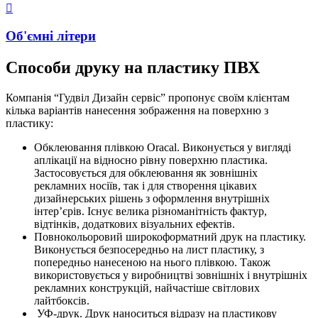
Об'ємні літери
Способи друку на пластику ПВХ
Компанія “Гудвіл Дизайн сервіс” пропонує своїм клієнтам
кілька варіантів нанесення зображення на поверхню з
пластику:
Обклеювання плівкою Oracal. Виконується у вигляді
аплікації на відносно рівну поверхню пластика.
Застосовується для обклеювання як зовнішніх
рекламних носіїв, так і для створення цікавих
дизайнерських рішень з оформлення внутрішніх
інтер’єрів. Існує велика різноманітність фактур,
відтінків, додаткових візуальних ефектів.
Повнокольоровий широкоформатний друк на пластику.
Виконується безпосередньо на лист пластику, з
попередньо нанесеною на нього плівкою. Також
використовується у виробництві зовнішніх і внутрішніх
рекламних конструкцій, найчастіше світлових
лайтбоксів.
УФ-друк. Друк наноситься відразу на пластикову