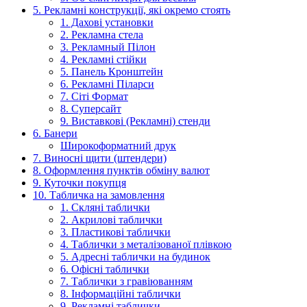
5. Рекламні конструкції, які окремо стоять
1. Дахові установки
2. Рекламна стела
3. Рекламный Пілон
4. Рекламні стійки
5. Панель Кронштейн
6. Рекламні Піларси
7. Сіті Формат
8. Суперсайт
9. Виставкові (Рекламні) стенди
6. Банери
Широкоформатний друк
7. Виносні щити (штендери)
8. Оформлення пунктів обміну валют
9. Куточки покупця
10. Табличка на замовлення
1. Скляні таблички
2. Акрилові таблички
3. Пластикові таблички
4. Таблички з металізованої плівкою
5. Адресні таблички на будинок
6. Офісні таблички
7. Таблички з гравіюванням
8. Інформаційні таблички
9. Рекламні таблички