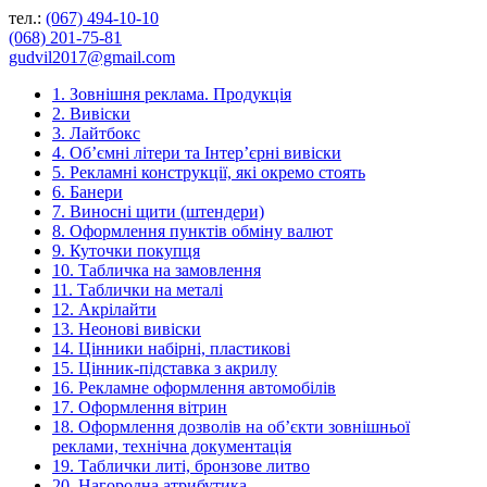
тел.:
(067) 494-10-10
(068) 201-75-81
gudvil2017@gmail.com
1. Зовнішня реклама. Продукція
2. Вивіски
3. Лайтбокс
4. Об’ємні літери та Інтер’єрні вивіски
5. Рекламні конструкції, які окремо стоять
6. Банери
7. Виносні щити (штендери)
8. Оформлення пунктів обміну валют
9. Куточки покупця
10. Табличка на замовлення
11. Таблички на металі
12. Акрілайти
13. Неонові вивіски
14. Цінники набірні, пластикові
15. Цінник-підставка з акрилу
16. Рекламне оформлення автомобілів
17. Оформлення вітрин
18. Оформлення дозволів на об’єкти зовнішньої
реклами, технічна документація
19. Таблички литі, бронзове литво
20. Нагородна атрибутика