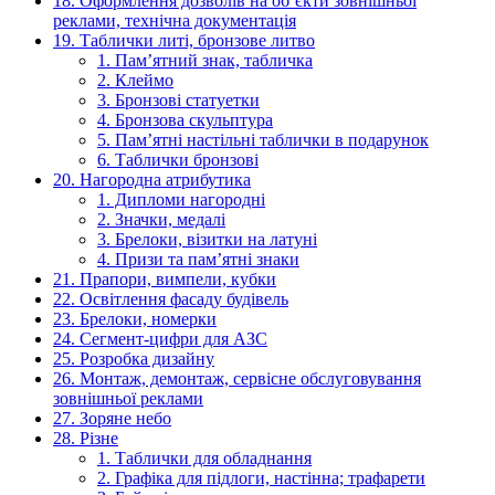
18. Оформлення дозволів на об’єкти зовнішньої
реклами, технічна документація
19. Таблички литі, бронзове литво
1. Пам’ятний знак, табличка
2. Клеймо
3. Бронзові статуетки
4. Бронзова скульптура
5. Пам’ятні настільні таблички в подарунок
6. Таблички бронзові
20. Нагородна атрибутика
1. Дипломи нагородні
2. Значки, медалі
3. Брелоки, візитки на латуні
4. Призи та пам’ятні знаки
21. Прапори, вимпели, кубки
22. Освітлення фасаду будівель
23. Брелоки, номерки
24. Сегмент-цифри для АЗС
25. Розробка дизайну
26. Монтаж, демонтаж, сервісне обслуговування
зовнішньої реклами
27. Зоряне небо
28. Різне
1. Таблички для обладнання
2. Графіка для підлоги, настінна; трафарети