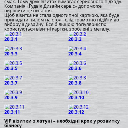
смак. Тому друк візиток вимагає серйозного підходу.
Компанія «Гудвіл Дизайн сервіс» допоможе
вирішити це питання.
Щоб візитка не стала однотипної карткою, яка буде
припадати пилом на столі, слід грамотно підійти до
вибору її дизайну. Все більшою популярністю
користуються візитні картки, зроблені з металу.
20.3.1
20.3.2
20.3.3
20.3.4
20.3.5
20.3.6
20.3.7
20.3.8
20.3.9
20.3.10
20.3.11
20.3.12
VIP візитки з латуні – необхідні крок у розвитку
бізнесу