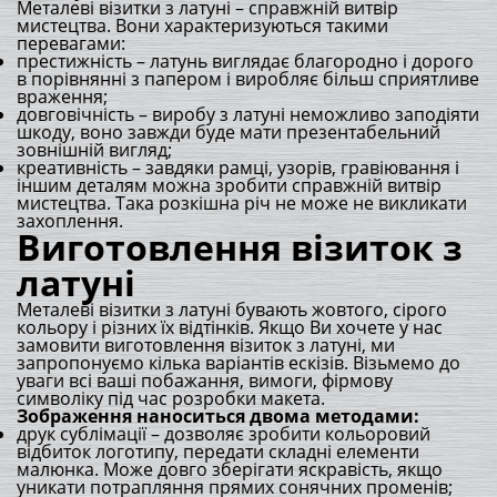
Металеві візитки з латуні – справжній витвір
мистецтва. Вони характеризуються такими
перевагами:
престижність – латунь виглядає благородно і дорого
в порівнянні з папером і виробляє більш сприятливе
враження;
довговічність – виробу з латуні неможливо заподіяти
шкоду, воно завжди буде мати презентабельний
зовнішній вигляд;
креативність – завдяки рамці, узорів, гравіювання і
іншим деталям можна зробити справжній витвір
мистецтва. Така розкішна річ не може не викликати
захоплення.
Виготовлення візиток з
латуні
Металеві візитки з латуні бувають жовтого, сірого
кольору і різних їх відтінків. Якщо Ви хочете у нас
замовити виготовлення візиток з латуні, ми
запропонуємо кілька варіантів ескізів. Візьмемо до
уваги всі ваші побажання, вимоги, фірмову
символіку під час розробки макета.
Зображення наноситься двома методами:
друк сублімації – дозволяє зробити кольоровий
відбиток логотипу, передати складні елементи
малюнка. Може довго зберігати яскравість, якщо
уникати потрапляння прямих сонячних променів;