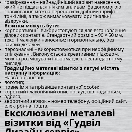
гравірування – найнадійніший варіант нанесення,
який не піддається ніяким впливам. За допомогою
гравіювання можна переносити дрібний шрифт і
тонкі лінії, а також вимальовувати оригінальні
візерунки.
Візитки можуть бути:
корпоративні – використовуються для встановлення
ділових контактів. Стандартний розмір – 90 × 50 мм,
текст і малюнки наносяться горизонтально, без
зайвих деталей;
персональні – використовуються при неофіційному
спілкуванні. Виконуються з креативним підходом,
можна розміщувати інформацію в нестандартному
вигляді.
Традиційно металеві візитки з латуні містять
наступну інформацію:
Назва організації;
логотип;
повне ім’я та прізвище контактної особи;
короткий і лаконічний опис послуг, що надаються;
адреса;
зворотний зв’язок – номер телефону, офіційний сайт,
електронна пошта.
Ексклюзивні металеві
візитки від «Гудвіл
Дизайн сервіс»