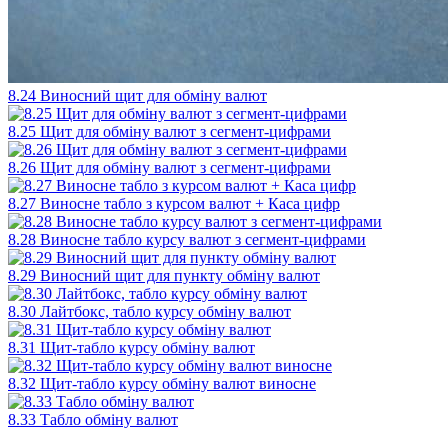
8.24 Виносний щит для обміну валют
8.25 Щит для обміну валют з сегмент-цифрами
8.26 Щит для обміну валют з сегмент-цифрами
8.27 Виносне табло з курсом валют + Каса цифр
8.28 Виносне табло курсу валют з сегмент-цифрами
8.29 Виносний щит для пункту обміну валют
8.30 Лайтбокс, табло курсу обміну валют
8.31 Щит-табло курсу обміну валют
8.32 Щит-табло курсу обміну валют виносне
8.33 Табло обміну валют