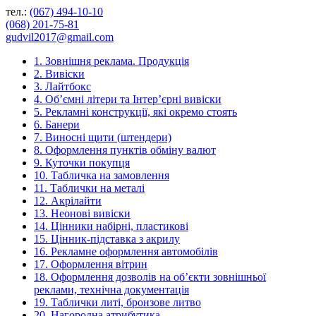
тел.:
(067) 494-10-10
(068) 201-75-81
gudvil2017@gmail.com
1. Зовнішня реклама. Продукція
2. Вивіски
3. Лайтбокс
4. Об’ємні літери та Інтер’єрні вивіски
5. Рекламні конструкції, які окремо стоять
6. Банери
7. Виносні щити (штендери)
8. Оформлення пунктів обміну валют
9. Куточки покупця
10. Табличка на замовлення
11. Таблички на металі
12. Акрілайти
13. Неонові вивіски
14. Цінники набірні, пластикові
15. Цінник-підставка з акрилу
16. Рекламне оформлення автомобілів
17. Оформлення вітрин
18. Оформлення дозволів на об’єкти зовнішньої
реклами, технічна документація
19. Таблички литі, бронзове литво
20. Нагородна атрибутика