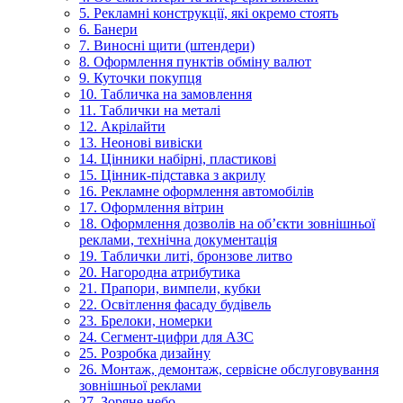
5. Рекламні конструкції, які окремо стоять
6. Банери
7. Виносні щити (штендери)
8. Оформлення пунктів обміну валют
9. Куточки покупця
10. Табличка на замовлення
11. Таблички на металі
12. Акрілайти
13. Неонові вивіски
14. Цінники набірні, пластикові
15. Цінник-підставка з акрилу
16. Рекламне оформлення автомобілів
17. Оформлення вітрин
18. Оформлення дозволів на об’єкти зовнішньої
реклами, технічна документація
19. Таблички литі, бронзове литво
20. Нагородна атрибутика
21. Прапори, вимпели, кубки
22. Освітлення фасаду будівель
23. Брелоки, номерки
24. Сегмент-цифри для АЗС
25. Розробка дизайну
26. Монтаж, демонтаж, сервісне обслуговування
зовнішньої реклами
27. Зоряне небо