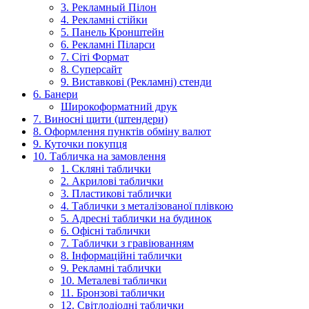
3. Рекламный Пілон
4. Рекламні стійки
5. Панель Кронштейн
6. Рекламні Піларси
7. Сіті Формат
8. Суперсайт
9. Виставкові (Рекламні) стенди
6. Банери
Широкоформатний друк
7. Виносні щити (штендери)
8. Оформлення пунктів обміну валют
9. Куточки покупця
10. Табличка на замовлення
1. Скляні таблички
2. Акрилові таблички
3. Пластикові таблички
4. Таблички з металізованої плівкою
5. Адресні таблички на будинок
6. Офісні таблички
7. Таблички з гравіюванням
8. Інформаційні таблички
9. Рекламні таблички
10. Металеві таблички
11. Бронзові таблички
12. Світлодіодні таблички