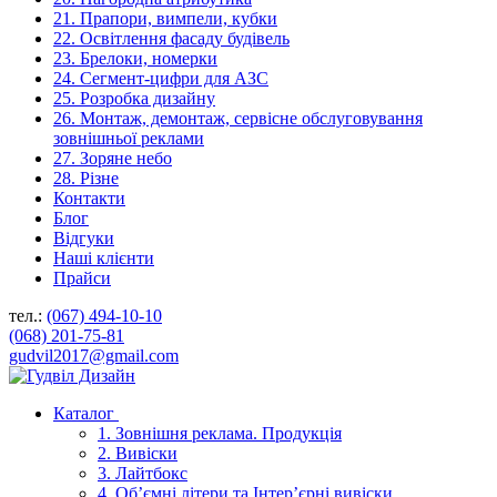
21. Прапори, вимпели, кубки
22. Освітлення фасаду будівель
23. Брелоки, номерки
24. Сегмент-цифри для АЗС
25. Розробка дизайну
26. Монтаж, демонтаж, сервісне обслуговування
зовнішньої реклами
27. Зоряне небо
28. Різне
Контакти
Блог
Відгуки
Наші клієнти
Прайси
тел.:
(067) 494-10-10
(068) 201-75-81
gudvil2017@gmail.com
Каталог
1. Зовнішня реклама. Продукція
2. Вивіски
3. Лайтбокс
4. Об’ємні літери та Інтер’єрні вивіски