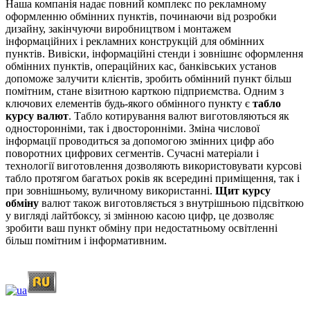
Наша компанія надає повний комплекс по рекламному
оформленню обмінних пунктів, починаючи від розробки
дизайну, закінчуючи виробництвом і монтажем
інформаційних і рекламних конструкцій для обмінних
пунктів. Вивіски, інформаційні стенди і зовнішнє оформлення
обмінних пунктів, операційних кас, банківських установ
допоможе залучити клієнтів, зробить обмінний пункт більш
помітним, стане візитною карткою підприємства. Одним з
ключових елементів будь-якого обмінного пункту є
табло
курсу валют
. Табло котирування валют виготовляються як
односторонніми, так і двосторонніми. Зміна числової
інформації проводиться за допомогою змінних цифр або
поворотних цифрових сегментів. Сучасні матеріали і
технології виготовлення дозволяють використовувати курсові
табло протягом багатьох років як всередині приміщення, так і
при зовнішньому, вуличному використанні.
Щит курсу
обміну
валют також виготовляється з внутрішньою підсвіткою
у вигляді лайтбоксу, зі змінною касою цифр, це дозволяє
зробити ваш пункт обміну при недостатньому освітленні
більш помітним і інформативним.