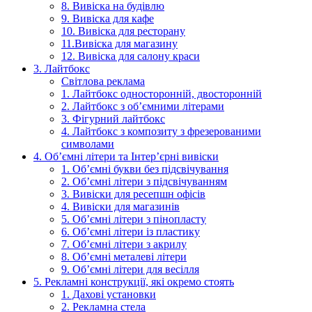
8. Вивіска на будівлю
9. Вивіска для кафе
10. Вивіска для ресторану
11.Вивіска для магазину
12. Вивіска для салону краси
3. Лайтбокс
Світлова реклама
1. Лайтбокс односторонній, двосторонній
2. Лайтбокс з об’ємними літерами
3. Фігурний лайтбокс
4. Лайтбокс з композиту з фрезерованими
символами
4. Об’ємні літери та Інтер’єрні вивіски
1. Об’ємні букви без підсвічування
2. Об’ємні літери з підсвічуванням
3. Вивіски для ресепшн офісів
4. Вивіски для магазинів
5. Об’ємні літери з пінопласту
6. Об’ємні літери із пластику
7. Об’ємні літери з акрилу
8. Об’ємні металеві літери
9. Об’ємні літери для весілля
5. Рекламні конструкції, які окремо стоять
1. Дахові установки
2. Рекламна стела