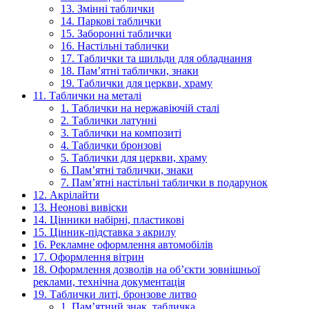
13. Змінні таблички
14. Паркові таблички
15. Заборонні таблички
16. Настільні таблички
17. Таблички та шильди для обладнання
18. Пам’ятні таблички, знаки
19. Таблички для церкви, храму
11. Таблички на металі
1. Таблички на нержавіючій сталі
2. Таблички латунні
3. Таблички на композиті
4. Таблички бронзові
5. Таблички для церкви, храму
6. Пам’ятні таблички, знаки
7. Пам’ятні настільні таблички в подарунок
12. Акрілайти
13. Неонові вивіски
14. Цінники набірні, пластикові
15. Цінник-підставка з акрилу
16. Рекламне оформлення автомобілів
17. Оформлення вітрин
18. Оформлення дозволів на об’єкти зовнішньої
реклами, технічна документація
19. Таблички литі, бронзове литво
1. Пам’ятний знак, табличка