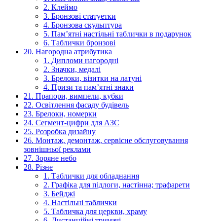
2. Клеймо
3. Бронзові статуетки
4. Бронзова скульптура
5. Пам’ятні настільні таблички в подарунок
6. Таблички бронзові
20. Нагородна атрибутика
1. Дипломи нагородні
2. Значки, медалі
3. Брелоки, візитки на латуні
4. Призи та пам’ятні знаки
21. Прапори, вимпели, кубки
22. Освітлення фасаду будівель
23. Брелоки, номерки
24. Сегмент-цифри для АЗС
25. Розробка дизайну
26. Монтаж, демонтаж, сервісне обслуговування
зовнішньої реклами
27. Зоряне небо
28. Різне
1. Таблички для обладнання
2. Графіка для підлоги, настінна; трафарети
3. Бейджі
4. Настільні таблички
5. Табличка для церкви, храму
6. Дистанційні тримачі