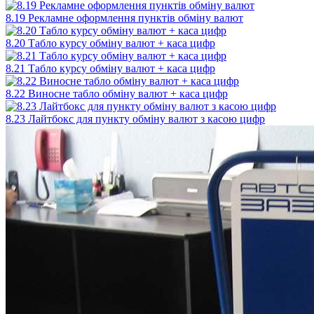
8.19 Рекламне оформлення пунктів обміну валют
8.20 Табло курсу обміну валют + каса цифр
8.21 Табло курсу обміну валют + каса цифр
8.22 Виносне табло обміну валют + каса цифр
8.23 Лайтбокс для пункту обміну валют з касою цифр