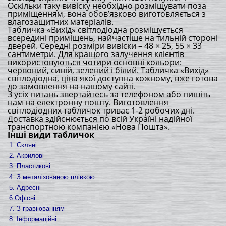
Оскільки таку вивіску необхідно розміщувати поза
приміщенням, вона обов’язково виготовляється з
влагозащитних матеріалів.
Табличка «Вихід» світлодіодна розміщується
всередині приміщень, найчастіше на тильній стороні
дверей. Середні розміри вивіски – 48 × 25, 55 × 33
сантиметри. Для кращого залучення клієнтів
використовуються чотири основні кольори:
червоний, синій, зелений і білий. Табличка «Вихід»
світлодіодна, ціна якої доступна кожному, вже готова
до замовлення на нашому сайті.
З усіх питань звертайтесь за телефоном або пишіть
нам на електронну пошту. Виготовлення
світлодіодних табличок триває 1-2 робочих дні.
Доставка здійснюється по всій Україні надійної
транспортною компанією «Нова Пошта».
Інші види табличок
1. Скляні
2. Акрилові
3. Пластикові
4. З металізованою плівкою
5. Адресні
6.Офісні
7. З гравіюванням
8. Інформаційні