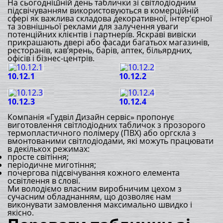
На сьогоднішній день таблички зі світлодіодним
підсвічуванням використовуються в комерційній
сфері як важлива складова декоративної, інтер’єрної
та зовнішньої реклами для залучення уваги
потенційних клієнтів і партнерів. Яскраві вивіски
прикрашають двері або фасади багатьох магазинів,
ресторанів, кав’ярень, барів, аптек, більярдних,
офісів і бізнес-центрів.
10.12.1
10.12.2
10.12.3
10.12.4
Компанія «Гудвіл Дизайн сервіс» пропонує
виготовлення світлодіодних табличок з прозорого
термопластичного полімеру (ПВХ) або оргскла з
вмонтованими світлодіодами, які можуть працювати
в декількох режимах:
просте світіння;
періодичне миготіння;
почергова підсвічування кожного елемента
освітлення в слові.
Ми володіємо власним виробничим цехом з
сучасним обладнанням, що дозволяє нам
виконувати замовлення максимально швидко і
якісно.