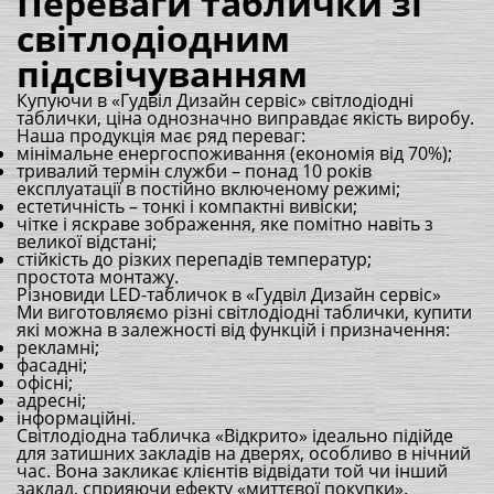
Переваги таблички зі
світлодіодним
підсвічуванням
Купуючи в «Гудвіл Дизайн сервіс» світлодіодні
таблички, ціна однозначно виправдає якість виробу.
Наша продукція має ряд переваг:
мінімальне енергоспоживання (економія від 70%);
тривалий термін служби – понад 10 років
експлуатації в постійно включеному режимі;
естетичність – тонкі і компактні вивіски;
чітке і яскраве зображення, яке помітно навіть з
великої відстані;
стійкість до різких перепадів температур;
простота монтажу.
Різновиди LED-табличок в «Гудвіл Дизайн сервіс»
Ми виготовляємо різні світлодіодні таблички, купити
які можна в залежності від функцій і призначення:
рекламні;
фасадні;
офісні;
адресні;
інформаційні.
Світлодіодна табличка «Відкрито» ідеально підійде
для затишних закладів на дверях, особливо в нічний
час. Вона закликає клієнтів відвідати той чи інший
заклад, сприяючи ефекту «миттєвої покупки».