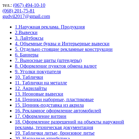
тел.:
(067) 494-10-10
(068) 201-75-81
gudvil2017@gmail.com
1.Наружная реклама. Продукция
2.Вывески
3. Лайтбоксы
4. Объемные буквы и Интерьерные вывески
5. Отдельно стоящие рекламные конструкции
6. Баннеры
7. Выносные щиты (штендеры)
8. Оформление пунктов обмена валют
9. Уголки покупателя
10. Таблички
11. Таблички на металле
12. Акрилайты
13. Неоновые вывески
14. Ценники наборные, пластиковые
15. Ценник-подставка из акрила
16. Рекламное оформление автомобилей
17. Оформление витрин
18. Оформление разрешений на объекты наружной
рекламы, техническая документация
19. Таблички литые, бронзовое литье
20. Наградная атрибутика