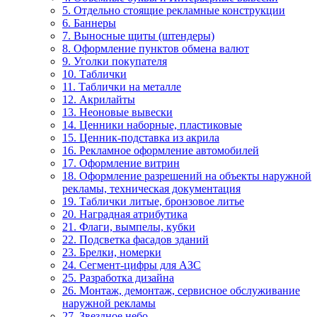
5. Отдельно стоящие рекламные конструкции
6. Баннеры
7. Выносные щиты (штендеры)
8. Оформление пунктов обмена валют
9. Уголки покупателя
10. Таблички
11. Таблички на металле
12. Акрилайты
13. Неоновые вывески
14. Ценники наборные, пластиковые
15. Ценник-подставка из акрила
16. Рекламное оформление автомобилей
17. Оформление витрин
18. Оформление разрешений на объекты наружной
рекламы, техническая документация
19. Таблички литые, бронзовое литье
20. Наградная атрибутика
21. Флаги, вымпелы, кубки
22. Подсветка фасадов зданий
23. Брелки, номерки
24. Сегмент-цифры для АЗС
25. Разработка дизайна
26. Монтаж, демонтаж, сервисное обслуживание
наружной рекламы
27. Звездное небо