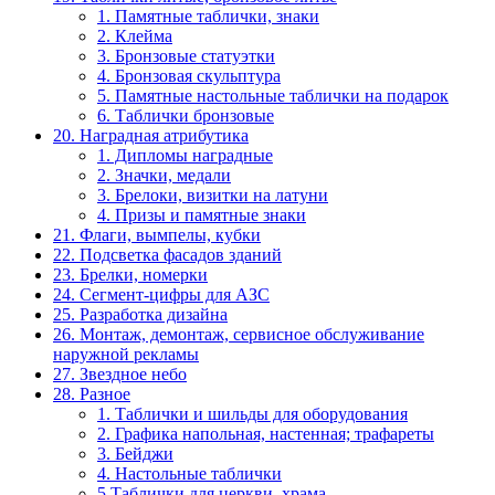
1. Памятные таблички, знаки
2. Клейма
3. Бронзовые статуэтки
4. Бронзовая скульптура
5. Памятные настольные таблички на подарок
6. Таблички бронзовые
20. Наградная атрибутика
1. Дипломы наградные
2. Значки, медали
3. Брелоки, визитки на латуни
4. Призы и памятные знаки
21. Флаги, вымпелы, кубки
22. Подсветка фасадов зданий
23. Брелки, номерки
24. Сегмент-цифры для АЗС
25. Разработка дизайна
26. Монтаж, демонтаж, сервисное обслуживание
наружной рекламы
27. Звездное небо
28. Разное
1. Таблички и шильды для оборудования
2. Графика напольная, настенная; трафареты
3. Бейджи
4. Настольные таблички
5.Таблички для церкви, храма