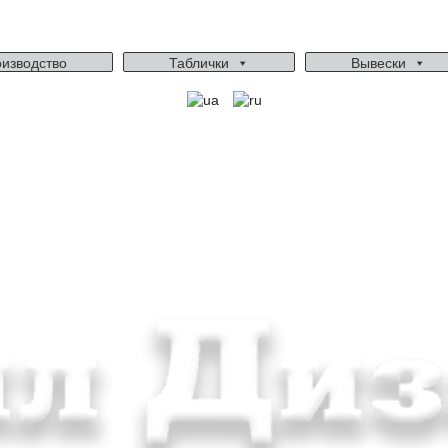
изводство
Таблички
Вывески
Ми працюємо: пн-пт, 10:00 - 18:00
Вихідний: сб, нд
gudvil2017@gmail.com