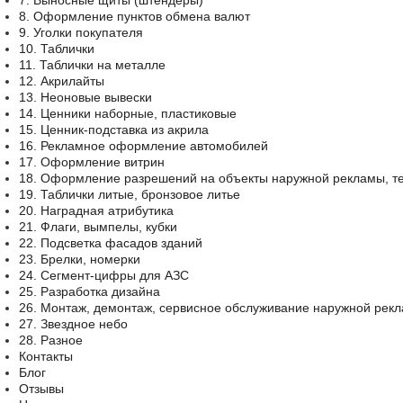
7. Выносные щиты (штендеры)
8. Оформление пунктов обмена валют
9. Уголки покупателя
10. Таблички
11. Таблички на металле
12. Акрилайты
13. Неоновые вывески
14. Ценники наборные, пластиковые
15. Ценник-подставка из акрила
16. Рекламное оформление автомобилей
17. Оформление витрин
18. Оформление разрешений на объекты наружной рекламы, т
19. Таблички литые, бронзовое литье
20. Наградная атрибутика
21. Флаги, вымпелы, кубки
22. Подсветка фасадов зданий
23. Брелки, номерки
24. Сегмент-цифры для АЗС
25. Разработка дизайна
26. Монтаж, демонтаж, сервисное обслуживание наружной рек
27. Звездное небо
28. Разное
Контакты
Блог
Отзывы