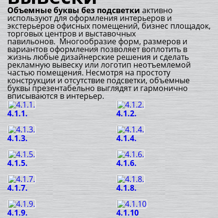
Объемные буквы без подсветки
активно
используют для оформления интерьеров и
экстерьеров офисных помещений, бизнес площадок,
торговых центров и выставочных
павильонов. Многообразие форм, размеров и
вариантов оформления позволяет воплотить в
жизнь любые дизайнерские решения и сделать
рекламную вывеску или логотип неотъемлемой
частью помещения. Несмотря на простоту
конструкции и отсутствие подсветки, объемные
буквы презентабельно выглядят и гармонично
вписываются в интерьер.
4.1.1.
4.1.2.
4.1.3.
4.1.4.
4.1.5.
4.1.6.
4.1.7.
4.1.8.
4.1.9.
4.1.10