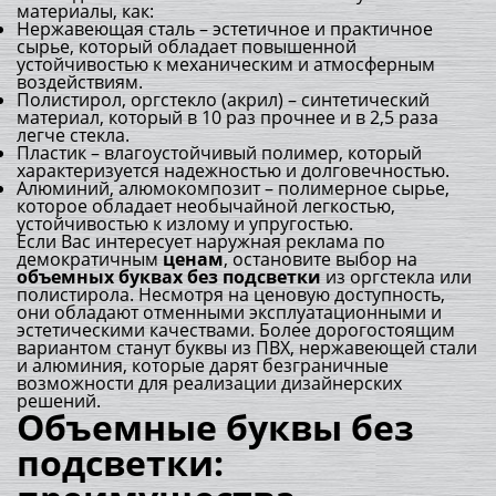
материалы, как:
Нержавеющая сталь – эстетичное и практичное
сырье, который обладает повышенной
устойчивостью к механическим и атмосферным
воздействиям.
Полистирол, оргстекло (акрил) – синтетический
материал, который в 10 раз прочнее и в 2,5 раза
легче стекла.
Пластик – влагоустойчивый полимер, который
характеризуется надежностью и долговечностью.
Алюминий, алюмокомпозит – полимерное сырье,
которое обладает необычайной легкостью,
устойчивостью к излому и упругостью.
Если Вас интересует наружная реклама по
демократичным
ценам
, остановите выбор на
объемных буквах без подсветки
из оргстекла или
полистирола. Несмотря на ценовую доступность,
они обладают отменными эксплуатационными и
эстетическими качествами. Более дорогостоящим
вариантом станут буквы из ПВХ, нержавеющей стали
и алюминия, которые дарят безграничные
возможности для реализации дизайнерских
решений.
Объемные буквы без
подсветки: