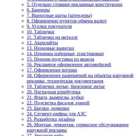
5. Отдельно стоящие рекламные конструкции
6. Баннеры
7. Выносные щиты (штендеры)
8. Оформление пунктов обмена валют
9. Уголки покупателя
10. Таблички
11. Таблички на металле
12. Акрилайты
13. Неоновые вывески
14. Ценники наборные, пластиковые
15. Ценник-подставка из акрила
16. Рекламное оформление автомобилей
17. Оформление витрин
18. Оформление разрешений на объекты наружной
рекламы, техническая документация
19. Таблички литые, бронзовое литье
20. Наградная атрибутика
21. Флаги, вымпелы, кубки
22. Подсветка фасадов зданий
23. Брелки, номерки
24. Сегмент-цифры для АЗС
25. Разработка дизайна
26. Монтаж, демонтаж, сервисное обслуживание
наружной рекламы
27. Звездное небо