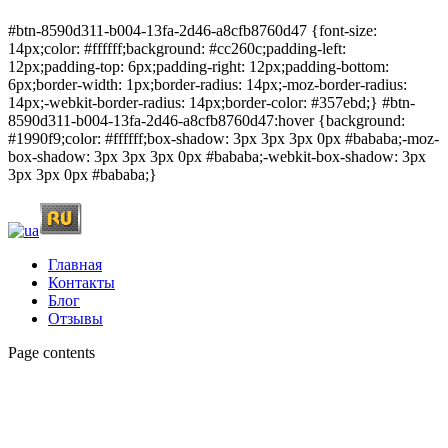
#btn-8590d311-b004-13fa-2d46-a8cfb8760d47 {font-size:
14px;color: #ffffff;background: #cc260c;padding-left:
12px;padding-top: 6px;padding-right: 12px;padding-bottom:
6px;border-width: 1px;border-radius: 14px;-moz-border-radius:
14px;-webkit-border-radius: 14px;border-color: #357ebd;} #btn-
8590d311-b004-13fa-2d46-a8cfb8760d47:hover {background:
#1990f9;color: #ffffff;box-shadow: 3px 3px 3px 0px #bababa;-moz-
box-shadow: 3px 3px 3px 0px #bababa;-webkit-box-shadow: 3px
3px 3px 0px #bababa;}
Главная
Контакты
Блог
Отзывы
Page contents