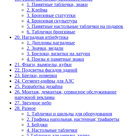
1. Памятные таблички, знаки
2. Клейма
3. Бронзовые статуэтки
4. Бронзовая скульптура
5. Памятные настольные таблички на подарок
6. Таблички бронзовые
20. Наградная атрибутика
1. Дипломы наградные
2. Значки, медали
3. Брелоки, визитки на латуни
4. Призы и памятные знаки
21. Флаги, вымпелы, кубки
22. Подсветка фасадов зданий
23. Брелки, номерки
24. Сегмент-цифры для АЗС
25. Разработка дизайна
26. Монтаж, демонтаж, сервисное обслуживание
наружной рекламы
27. Звездное небо
28. Разное
1. Таблички и шильды для оборудования
2. Графика напольная, настенная; трафареты
3. Бейджи
4. Настольные таблички
5.Таблички для церкви, храма