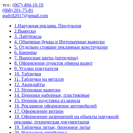
тел.:
(067) 494-10-10
(068) 201-75-81
gudvil2017@gmail.com
1.Наружная реклама. Продукция
2.Вывески
3. Лайтбоксы
4. Объемные буквы и Интерьерные вывески
5. Отдельно стоящие рекламные конструкции
6. Баннеры
7. Выносные щиты (штендеры)
8. Оформление пунктов обмена валют
9. Уголки покупателя
10. Таблички
11. Таблички на металле
12. Акрилайты
13. Неоновые вывески
14. Ценники наборные, пластиковые
15. Ценник-подставка из акрила
16. Рекламное оформление автомобилей
17. Оформление витрин
18. Оформление разрешений на объекты наружной
рекламы, техническая документация
19. Таблички литые, бронзовое литье
20. Наградная атрибутика