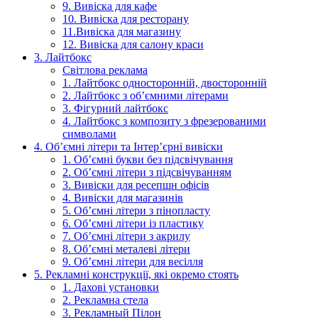
9. Вивіска для кафе
10. Вивіска для ресторану
11.Вивіска для магазину
12. Вивіска для салону краси
3. Лайтбокс
Світлова реклама
1. Лайтбокс односторонній, двосторонній
2. Лайтбокс з об’ємними літерами
3. Фігурний лайтбокс
4. Лайтбокс з композиту з фрезерованими
символами
4. Об’ємні літери та Інтер’єрні вивіски
1. Об’ємні букви без підсвічування
2. Об’ємні літери з підсвічуванням
3. Вивіски для ресепшн офісів
4. Вивіски для магазинів
5. Об’ємні літери з пінопласту
6. Об’ємні літери із пластику
7. Об’ємні літери з акрилу
8. Об’ємні металеві літери
9. Об’ємні літери для весілля
5. Рекламні конструкції, які окремо стоять
1. Дахові установки
2. Рекламна стела
3. Рекламный Пілон