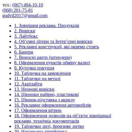
тел.:
(067) 494-10-10
(068) 201-75-81
gudvil2017@gmail.com
1. Зовнішня реклама. Продукція
2. Вивіски
3. Лайтбокс
4. Об’ємні літери та Інтер’єрні вивіски
5. Рекламні конструкції, які окремо стоять
6. Банери
7. Виносні щити (штендери)
8. Оформлення пунктів обміну валют
9. Куточки покупця
10. Табличка на замовлення
11. Таблички на металі
12. Акрілайти
13. Неонові вивіски
14. Цінники набірні, пластикові
15. Цінник-підставка з акрилу
16. Рекламне оформлення автомобілів
17. Оформлення вітрин
18. Оформлення дозволів на об’єкти зовнішньої
реклами, технічна документація
19. Таблички литі, бронзове литво
20. Нагородна атрибутика