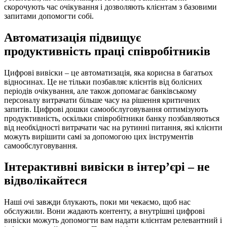
скорочують час очікування і дозволяють клієнтам з базовими
запитами допомогти собі.
Автоматизація підвищує
продуктивність праці співробітників
Цифрові вивіски – це автоматизація, яка корисна в багатьох
відносинах. Це не тільки позбавляє клієнтів від болісних
періодів очікування, але також допомагає банківському
персоналу витрачати більше часу на рішення критичних
запитів. Цифрові дошки самообслуговування оптимізують
продуктивність, оскільки співробітники банку позбавляються
від необхідності витрачати час на рутинні питання, які клієнти
можуть вирішити самі за допомогою цих інструментів
самообслуговування.
Інтерактивні вивіски в інтер’єрі – не
відволікайтеся
Наші очі завжди блукають, поки ми чекаємо, щоб нас
обслужили. Вони жадають контенту, а внутрішні цифрові
вивіски можуть допомогти вам надати клієнтам релевантний і