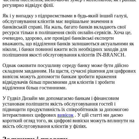
регулярно відвідує філії.
Як і у випадку з підприємствами в будь-який інший галузі,
обслуговування клієнтів має вирішальне значення в
банківській справі. На жаль, багато банків вкладають свої
ресурси тільки в поліпшення своїх онлайн-сервісів. Хоча це,
очевидно, здорово, але провідні банківські експерти
вважають, що відділення банків залишаються актуальними як
ніколи, і банки повинні вжити всіх необхідних заходів для
поліпшення якості обслуговування клієнтів IN-BRANCH.
Однак оживити посушливу середу банку може бути дійсно
складним завданням. На щастя, сучасні рішення для цифрових
вивісок можуть допомогти банкам зробити враження
відвідувачів більш приємними для клієнтів і зробити
відділення більш гостинними.
У Гудвіл Дизайн ми допомагаємо банкам і фінансовим
установам поліпшити якість обслуговування гостей і
підвищити продуктивність їх співробітників за допомогою
інтерактивних цифрових
вивісок
. У цій статті ми даємо
короткий огляд того, як цифрові вивіски можуть вплинути на
якість обслуговування клієнтів у філіях.