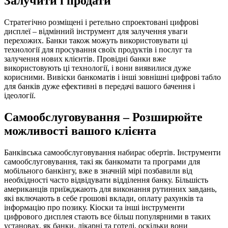
Залучити і продати
Стратегічно розміщені і ретельно спроектовані цифрові
дисплеї – відмінний інструмент для залучення уваги
перехожих. Банки також можуть використовувати ці
технології для просування своїх продуктів і послуг та
залучення нових клієнтів. Провідні банки вже
використовують ці технології, і вони виявилися дуже
корисними. Вивіски банкоматів і інші зовнішні цифрові табло
для банків дуже ефективні в передачі вашого бачення і
ідеології.
Самообслуговування – Розширюйте
можливості вашого клієнта
Банківська самообслуговування набирає обертів. Інструменти
самообслуговування, такі як банкомати та програми для
мобільного банкінгу, вже в значній мірі позбавили від
необхідності часто відвідувати відділення банку. Більшість
американців приїжджають для виконання рутинних завдань,
які включають в себе грошові вклади, оплату рахунків та
інформацію про позику. Кіоски та інші інструменти
цифрового дисплея стають все більш популярними в таких
установах, як банки, лікарні та готелі, оскільки вони