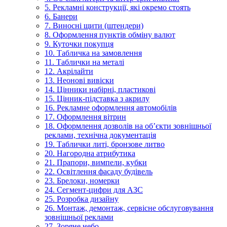
5. Рекламні конструкції, які окремо стоять
6. Банери
7. Виносні щити (штендери)
8. Оформлення пунктів обміну валют
9. Куточки покупця
10. Табличка на замовлення
11. Таблички на металі
12. Акрілайти
13. Неонові вивіски
14. Цінники набірні, пластикові
15. Цінник-підставка з акрилу
16. Рекламне оформлення автомобілів
17. Оформлення вітрин
18. Оформлення дозволів на об’єкти зовнішньої
реклами, технічна документація
19. Таблички литі, бронзове литво
20. Нагородна атрибутика
21. Прапори, вимпели, кубки
22. Освітлення фасаду будівель
23. Брелоки, номерки
24. Сегмент-цифри для АЗС
25. Розробка дизайну
26. Монтаж, демонтаж, сервісне обслуговування
зовнішньої реклами
27. Зоряне небо