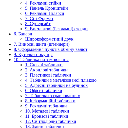
4. Рекламні стійки
5. Панель Кронштейн
6. Рекламні Піларси
7. Сіті Формат
8. Суперсайт
9. Виставкові (Рекламні) стенди
6. Банери
Широкоформатний друк
7. Виносні щити (штендери)
8. Оформлення пунктів обміну валют
9. Куточки покупця
10. Табличка на замовлення
1. Скляні таблички
2. Акрилові таблички
3. Пластикові таблички
4. Таблички з металізованої плівкою
5. Адресні таблички на будинок
6. Офісні таблички
7. Таблички з гравіюванням
8. Інформаційні таблички
9. Рекламні таблички
10. Металеві таблички
11. Бронзові таблички
12. Світлодіодні таблички
13. Змінні таблички