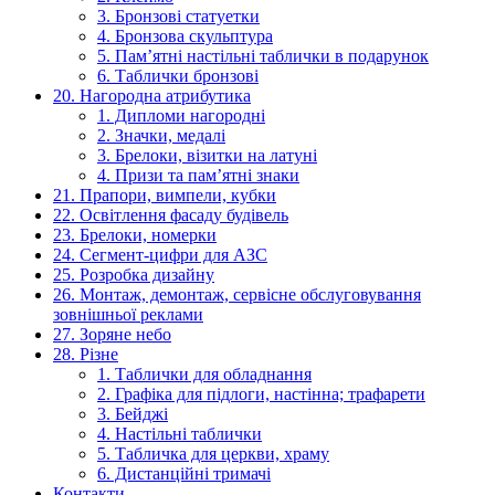
3. Бронзові статуетки
4. Бронзова скульптура
5. Пам’ятні настільні таблички в подарунок
6. Таблички бронзові
20. Нагородна атрибутика
1. Дипломи нагородні
2. Значки, медалі
3. Брелоки, візитки на латуні
4. Призи та пам’ятні знаки
21. Прапори, вимпели, кубки
22. Освітлення фасаду будівель
23. Брелоки, номерки
24. Сегмент-цифри для АЗС
25. Розробка дизайну
26. Монтаж, демонтаж, сервісне обслуговування
зовнішньої реклами
27. Зоряне небо
28. Різне
1. Таблички для обладнання
2. Графіка для підлоги, настінна; трафарети
3. Бейджі
4. Настільні таблички
5. Табличка для церкви, храму
6. Дистанційні тримачі
Контакти