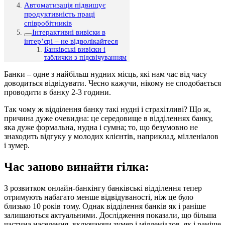
Автоматизація підвищує
продуктивність праці
співробітників
Інтерактивні вивіски в
інтер’єрі – не відволікайтеся
Банківські вивіски і
таблички з підсвічуванням
Банки – одне з найбільш нудних місць, які нам час від часу
доводиться відвідувати. Чесно кажучи, нікому не сподобається
проводити в банку 2-3 години.
Так чому ж відділення банку такі нудні і страхітливі? Що ж,
причина дуже очевидна: це середовище в відділеннях банку,
яка дуже формальна, нудна і сумна; то, що безумовно не
знаходить відгуку у молодих клієнтів, наприклад, мілленіалов
і зумер.
Час заново винайти гілка:
З розвитком онлайн-банкінгу банківські відділення тепер
отримують набагато менше відвідуваності, ніж це було
близько 10 років тому. Однак відділення банків як і раніше
залишаються актуальними. Дослідження показали, що більша
частина населення, включаючи зумер і мілленіалов, як і раніше