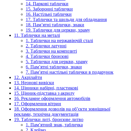
14. Паркові таблички
15. Заборонні таблички
16. Настільні таблички
17. Таблички та шильди для обладнання
18. Пам’ятні таблички, знаки
19. Таблички для церкви, храму
11. Таблички на металі
1. Таблички на нержавіючій сталі
2. Таблички латунні
3. Таблички на композиті
4. Таблички бронзові
5. Таблички для церкви, храму
6. Пам’ятні таблички, знаки
7. Пам’ятні настільні таблички в подарунок
12. Акрілайти
13. Неонові вивіски
14. Цінники набірні, пластикові
15. Цінник-підставка з акрилу
16. Рекламне оформлення автомобілів
17. Оформлення вітрин
18. Оформлення дозволів на об’єкти зовнішньої
реклами, технічна документація
19. Таблички литі, бронзове литво
1. Пам’ятний знак, табличка
2. Клеймо