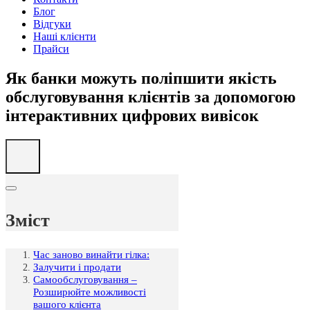
Блог
Відгуки
Наші клієнти
Прайси
Як банки можуть поліпшити якість
обслуговування клієнтів за допомогою
інтерактивних цифрових вивісок
Зміст
Час заново винайти гілка:
Залучити і продати
Самообслуговування –
Розширюйте можливості
вашого клієнта