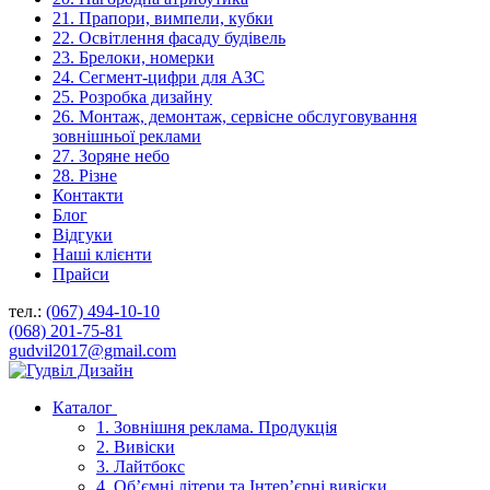
21. Прапори, вимпели, кубки
22. Освітлення фасаду будівель
23. Брелоки, номерки
24. Сегмент-цифри для АЗС
25. Розробка дизайну
26. Монтаж, демонтаж, сервісне обслуговування
зовнішньої реклами
27. Зоряне небо
28. Різне
Контакти
Блог
Відгуки
Наші клієнти
Прайси
тел.:
(067) 494-10-10
(068) 201-75-81
gudvil2017@gmail.com
Каталог
1. Зовнішня реклама. Продукція
2. Вивіски
3. Лайтбокс
4. Об’ємні літери та Інтер’єрні вивіски