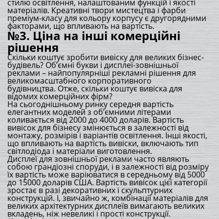
стилю освітлення, налаштованим функцій і якості
матеріалів. Креативні твори мистецтва і фарби
преміум-класу для кольору корпусу є другорядними
факторами, що впливають на вартість.
№3. Ціна на інші комерційні
рішення
Скільки коштує зробити вивіску для великих бізнес-
будівель? Об’ємні букви і дисплеї-зовнішньої
реклами – найпопулярніші рекламні рішення для
великомасштабного корпоративного
будівництва. Отже, скільки коштує вивіска для
відомих комерційних фірм?
На сьогоднішньому ринку середня вартість
елегантних моделей з об’ємними літерами
коливається від 2000 до 4000 доларів. Вартість
вивісок для бізнесу змінюється в залежності від
монтажу, розмірів і варіантів освітлення. Інші якості,
що впливають на вартість вивіски, включають тип
світлодіода і матеріали виготовлення.
Дисплеї для зовнішньої реклами часто являють
собою грандіозні споруди, і в залежності від розміру
їх вартість може варіюватися в середньому від 5000
до 15000 доларів США. Вартість вивісок цієї категорії
зростає в разі декоративних і скульптурних
конструкцій. І, звичайно ж, комбінації матеріалів для
великих архітектурних дисплеїв вимагають великих
вкладень, ніж невеликі і прості конструкції.