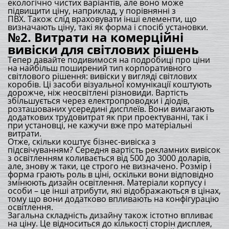
екологічно чистих варіантів, але воно може
підвищити ціну, наприклад, у порівнянні з
ПВХ. Також слід враховувати інші елементи, що
визначають ціну, такі як форма і спосіб установки.
№2. Витрати на комерційні
вивіски для світлових рішень
Тепер давайте подивимося на подробиці про ціни
на найбільш поширений тип корпоративного
світлового рішення: вивіски у вигляді світлових
коробів. Ці засоби візуальної комунікації коштують
дорожче, ніж неосвітлені різновиди. Вартість
збільшується через електропроводки і діодів,
розташованих усередині дисплеїв. Вони вимагають
додаткових трудовитрат як при проектуванні, так і
при установці, не кажучи вже про матеріальні
витрати.
Отже, скільки коштує бізнес-вивіска з
підсвічуванням? Середня вартість рекламних вивісок
з освітленням коливається від 500 до 3000 доларів,
але, знову ж таки, це строго не визначено. Розмір і
форма грають роль в ціні, оскільки вони відповідно
змінюють дизайн освітлення. Матеріали корпусу і
особи – це інші атрибути, які відображаються в цінах,
тому що вони додатково впливають на конфігурацію
освітлення.
Загальна складність дизайну також істотно впливає
на ціну. Це відноситься до кількості сторін дисплея,