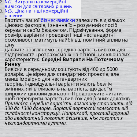
№2. Витрати на комерційні
вивіски для світлових рішень
№3. Ціна на інші комерційні
рішення
Вартість вашої
бізнес-вивіски
залежить від кількох
цінових факторів, і знання їх – розумний спосіб
керувати своїм бюджетом. Підсвічування, форма,
розмір, варіанти проводки і інші нестандартні
особливості матимуть найбільш помітний вплив на
ціну.
Давайте розглянемо середню вартість вивісок для
підприємств і розрахуємо їх на основі цих ключових
характеристик.
Середні Витрати На Поточному
Ринку
Вивіски в середньому коштують від 400 до 5000
доларів. Це вірно для стандартних проектів, але
менш імовірно для нестандартних
творінь. Індивідуальні варіанти мають безліч
змінних, які впливають на вартість, що дає їм
широкий ціновий діапазон. Продовжуйте читати,
щоб перевірити вартість вивісок для різних додатків.
Примітка. Середня вартість логотипу становить від
300 до 1300 доларів. Варіації вартості залежать від
складності конструкції. Наприклад, простий круглий
або квадратний логотип дешевше, ніж логотип з
нестандартними кутами.