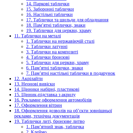
14. Паркові таблички
15. Заборонні таблички
16. Настільні таблички
17. Таблички та шильди для обладнання
18. Пам’ятні таблички, знаки
19. Таблички для церкви, храму
11. Таблички на металі
1. Таблички на нержавіючій сталі
2. Таблички латунні
3. Таблички на композиті
4. Таблички бронзові
5. Таблички для церкви, храму
6. Пам’ятні таблички, знаки
7. Пам’ятні настільні таблички в подарунок
12. Акрілайти
13. Неонові вивіски
14. Цінники набірні, пластикові
15. Цінник-підставка з акрилу
16. Рекламне оформлення автомобілів
17. Оформлення вітрин
18. Оформлення дозволів на об’єкти зовнішньої
реклами, технічна документація
19. Таблички литі, бронзове литво
1. Пам’ятний знак, табличка
2. Клеймо