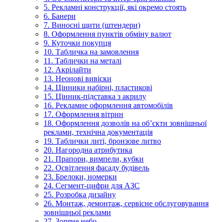
5. Рекламні конструкції, які окремо стоять
6. Банери
7. Виносні щити (штендери)
8. Оформлення пунктів обміну валют
9. Куточки покупця
10. Табличка на замовлення
11. Таблички на металі
12. Акрілайти
13. Неонові вивіски
14. Цінники набірні, пластикові
15. Цінник-підставка з акрилу
16. Рекламне оформлення автомобілів
17. Оформлення вітрин
18. Оформлення дозволів на об’єкти зовнішньої
реклами, технічна документація
19. Таблички литі, бронзове литво
20. Нагородна атрибутика
21. Прапори, вимпели, кубки
22. Освітлення фасаду будівель
23. Брелоки, номерки
24. Сегмент-цифри для АЗС
25. Розробка дизайну
26. Монтаж, демонтаж, сервісне обслуговування
зовнішньої реклами
27. Зоряне небо