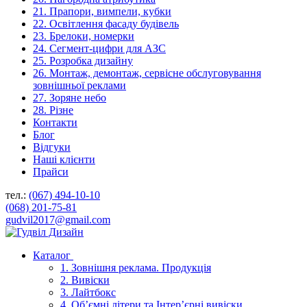
21. Прапори, вимпели, кубки
22. Освітлення фасаду будівель
23. Брелоки, номерки
24. Сегмент-цифри для АЗС
25. Розробка дизайну
26. Монтаж, демонтаж, сервісне обслуговування
зовнішньої реклами
27. Зоряне небо
28. Різне
Контакти
Блог
Відгуки
Наші клієнти
Прайси
тел.:
(067) 494-10-10
(068) 201-75-81
gudvil2017@gmail.com
Каталог
1. Зовнішня реклама. Продукція
2. Вивіски
3. Лайтбокс
4. Об’ємні літери та Інтер’єрні вивіски