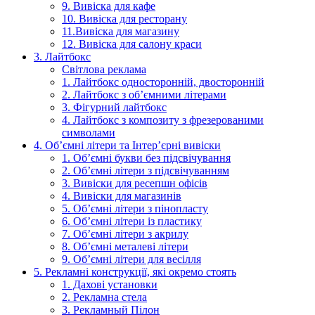
9. Вивіска для кафе
10. Вивіска для ресторану
11.Вивіска для магазину
12. Вивіска для салону краси
3. Лайтбокс
Світлова реклама
1. Лайтбокс односторонній, двосторонній
2. Лайтбокс з об’ємними літерами
3. Фігурний лайтбокс
4. Лайтбокс з композиту з фрезерованими
символами
4. Об’ємні літери та Інтер’єрні вивіски
1. Об’ємні букви без підсвічування
2. Об’ємні літери з підсвічуванням
3. Вивіски для ресепшн офісів
4. Вивіски для магазинів
5. Об’ємні літери з пінопласту
6. Об’ємні літери із пластику
7. Об’ємні літери з акрилу
8. Об’ємні металеві літери
9. Об’ємні літери для весілля
5. Рекламні конструкції, які окремо стоять
1. Дахові установки
2. Рекламна стела
3. Рекламный Пілон