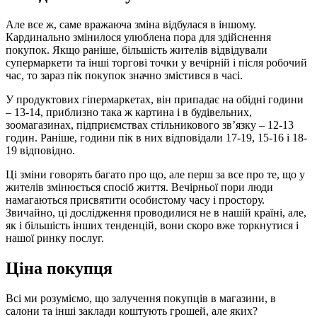
Але все ж, саме вражаюча зміна відбулася в іншому.
Кардинально змінилося улюблена пора для здійснення
покупок. Якщо раніше, більшість жителів відвідували
супермаркети та інші торгові точки у вечірній і після робочий
час, то зараз пік покупок значно змістився в часі.
У продуктових гіпермаркетах, він припадає на обідні години
– 13-14, приблизно така ж картина і в будівельних,
зоомагазинах, підприємствах стільникового зв’язку – 12-13
годин. Раніше, години пік в них відповідали 17-19, 15-16 і 18-
19 відповідно.
Ці зміни говорять багато про що, але перш за все про те, що у
жителів змінюється спосіб життя. Вечірньої пори люди
намагаються присвятити особистому часу і простору.
Звичайно, ці дослідження проводилися не в нашій країні, але,
як і більшість інших тенденцій, вони скоро вже торкнутися і
нашої ринку послуг.
Ціна покупця
Всі ми розуміємо, що залучення покупців в магазини, в
салони та інші заклади коштують грошей, але яких?