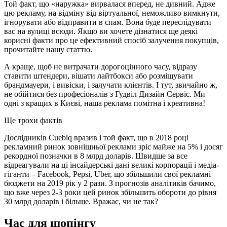
Той факт, що «наружка» вирвалася вперед, не дивний. Адже
цю рекламу, на відміну від віртуальної, неможливо вимкнути,
ігнорувати або відправити в спам. Вона буде переслідувати
вас на вулиці всюди. Якщо ви хочете дізнатися ще деякі
корисні факти про це ефективний спосіб залучення покупців,
прочитайте нашу статтю.
А краще, щоб не витрачати дорогоцінного часу, відразу
ставити штендери, вішати лайтбокси або розміщувати
брандмауери, і вивіски, і залучати клієнтів. І тут, звичайно ж,
не обійтися без професіоналів з Гудвіл Дизайн Сервіс. Ми –
одні з кращих в Києві, наша реклама помітна і креативна!
Ще трохи фактів
Дослідників Cuebiq вразив і той факт, що в 2018 році
рекламний ринок зовнішньої реклами зріс майже на 5% і досяг
рекордної позначки в 8 млрд доларів. Швидше за все
відреагували на ці інсайдерські дані великі корпорації і медіа-
гіганти – Facebook, Pepsi, Uber, що збільшили свої рекламні
бюджети на 2019 рік у 2 рази. З прогнозів аналітиків бачимо,
що вже через 2-3 роки цей ринок збільшить обороти до рівня
30 млрд доларів і більше. Вражає, чи не так?
Час для шопінгу