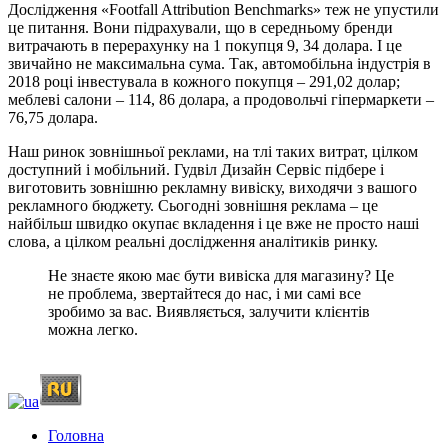
Дослідження «Footfall Attribution Benchmarks» теж не упустили
це питання. Вони підрахували, що в середньому бренди
витрачають в перерахунку на 1 покупця 9, 34 долара. І це
звичайно не максимальна сума. Так, автомобільна індустрія в
2018 році інвестувала в кожного покупця – 291,02 долар;
меблеві салони – 114, 86 долара, а продовольчі гіпермаркети –
76,75 долара.
Наш ринок зовнішньої реклами, на тлі таких витрат, цілком
доступний і мобільний. Гудвіл Дизайн Сервіс підбере і
виготовить зовнішню рекламну вивіску, виходячи з вашого
рекламного бюджету. Сьогодні зовнішня реклама – це
найбільш швидко окупає вкладення і це вже не просто наші
слова, а цілком реальні дослідження аналітиків ринку.
Не знаєте якою має бути вивіска для магазину? Це
не проблема, звертайтеся до нас, і ми самі все
зробимо за вас. Виявляється, залучити клієнтів
можна легко.
Головна