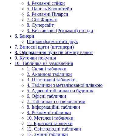
4. Рекламні стійки
5. Панель Кронштейн
6. Рекламні Піларси
7. Сіті Формат
8. Суперсайт
9. Виставкові (Рекламні) стенди
6. Банери
Широкоформатний друк
7. Виносні щити (штендери)
8. Оформлення пунктів обміну валют
9. Куточки покупця
10. Табличка на замовлення
1. Скляні таблички
2. Акрилові таблички
3. Пластикові таблички
4. Таблички з металізованої плівкою
5. Адресні таблички на будинок
6. Офісні таблички
7. Таблички з гравіюванням
8. Інформаційні таблички
9. Рекламні таблички
10. Металеві таблички
11. Бронзові таблички
12. Світлодіодні таблички
13. Змінні таблички