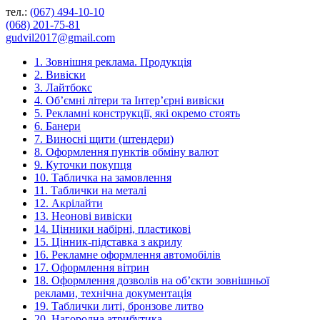
тел.:
(067) 494-10-10
(068) 201-75-81
gudvil2017@gmail.com
1. Зовнішня реклама. Продукція
2. Вивіски
3. Лайтбокс
4. Об’ємні літери та Інтер’єрні вивіски
5. Рекламні конструкції, які окремо стоять
6. Банери
7. Виносні щити (штендери)
8. Оформлення пунктів обміну валют
9. Куточки покупця
10. Табличка на замовлення
11. Таблички на металі
12. Акрілайти
13. Неонові вивіски
14. Цінники набірні, пластикові
15. Цінник-підставка з акрилу
16. Рекламне оформлення автомобілів
17. Оформлення вітрин
18. Оформлення дозволів на об’єкти зовнішньої
реклами, технічна документація
19. Таблички литі, бронзове литво
20. Нагородна атрибутика