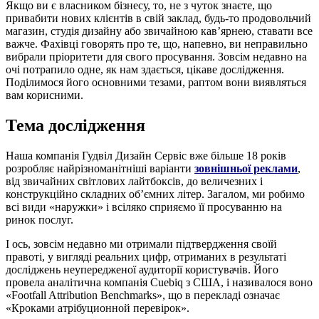
Якщо ви є власником бізнесу, то, не з чуток знаєте, що
привабити нових клієнтів в свій заклад, будь-то продовольчий
магазин, студія дизайну або звичайною кав’ярнею, ставати все
важче. Фахівці говорять про те, що, напевно, ви неправильно
вибрали пріоритети для свого просування. Зовсім недавно на
очі потрапило одне, як нам здається, цікаве дослідження.
Поділимося його основними тезами, раптом вони виявляться
вам корисними.
Тема дослідження
Наша компанія Гудвіл Дизайн Сервіс вже більше 18 років
розробляє найрізноманітніші варіанти
зовнішньої реклами
,
від звичайних світлових лайтбоксів, до величезних і
конструкційно складних об’ємних літер. Загалом, ми робимо
всі види «наружки» і всіляко сприяємо її просуванню на
ринок послуг.
І ось, зовсім недавно ми отримали підтвердження своїй
правоті, у вигляді реальних цифр, отриманих в результаті
досліджень неупередженої аудиторії користувачів. Його
провела аналітична компанія Cuebiq з США, і називалося воно
«Footfall Attribution Benchmarks», що в перекладі означає
«Кроками атрібуционной перевірок».