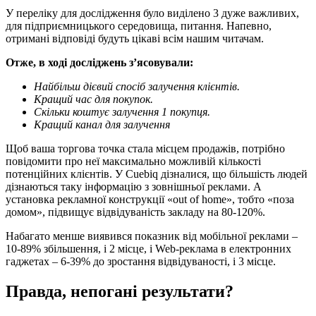
У переліку для дослідження було виділено 3 дуже важливих,
для підприємницького середовища, питання. Напевно,
отримані відповіді будуть цікаві всім нашим читачам.
Отже, в ході досліджень з’ясовували:
Найбільш дієвий спосіб залучення клієнтів.
Кращий час для покупок.
Скільки коштує залучення 1 покупця.
Кращий канал для залучення
Щоб ваша торгова точка стала місцем продажів, потрібно
повідомити про неї максимально можливій кількості
потенційних клієнтів. У Cuebiq дізналися, що більшість людей
дізнаються таку інформацію з зовнішньої реклами. А
установка рекламної конструкції «out of home», тобто «поза
домом», підвищує відвідуваність закладу на 80-120%.
Набагато менше виявився показник від мобільної реклами –
10-89% збільшення, і 2 місце, і Web-реклама в електронних
гаджетах – 6-39% до зростання відвідуваності, і 3 місце.
Правда, непогані результати?