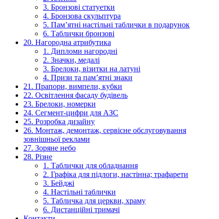
3. Бронзові статуетки
4. Бронзова скульптура
5. Пам’ятні настільні таблички в подарунок
6. Таблички бронзові
20. Нагородна атрибутика
1. Дипломи нагородні
2. Значки, медалі
3. Брелоки, візитки на латуні
4. Призи та пам’ятні знаки
21. Прапори, вимпели, кубки
22. Освітлення фасаду будівель
23. Брелоки, номерки
24. Сегмент-цифри для АЗС
25. Розробка дизайну
26. Монтаж, демонтаж, сервісне обслуговування
зовнішньої реклами
27. Зоряне небо
28. Різне
1. Таблички для обладнання
2. Графіка для підлоги, настінна; трафарети
3. Бейджі
4. Настільні таблички
5. Табличка для церкви, храму
6. Дистанційні тримачі
Контакти