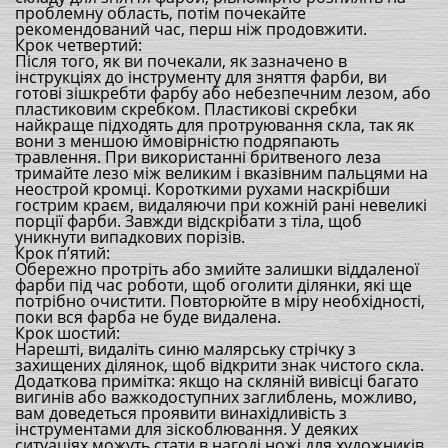
проблемну область, потім почекайте
рекомендований час, перш ніж продовжити.
Крок четвертий:
Після того, як ви почекали, як зазначено в
інструкціях до інструменту для зняття фарби, ви
готові зішкребти фарбу або небезпечним лезом, або
пластиковим скребком. Пластикові скребки
найкраще підходять для протруювання скла, так як
вони з меншою ймовірністю подряпають
травлення. При використанні бритвеного леза
тримайте лезо між великим і вказівним пальцями на
неострой кромці. Короткими рухами наскрібши
гострим краєм, видаляючи при кожній рані невеликі
порції фарби. Завжди відскрібати з тіла, щоб
уникнути випадкових порізів.
Крок п’ятий:
Обережно протріть або змийте залишки віддаленої
фарби під час роботи, щоб оголити ділянки, які ще
потрібно очистити. Повторюйте в міру необхідності,
поки вся фарба не буде видалена.
Крок шостий:
Нарешті, видаліть синю малярську стрічку з
захищених ділянок, щоб відкрити знак чистого скла.
Додаткова примітка: якщо на скляній вивісці багато
вигинів або важкодоступних заглиблень, можливо,
вам доведеться проявити винахідливість з
інструментами для зіскоблювання. У деяких
ситуаціях можуть стати в нагоді ножі для художників