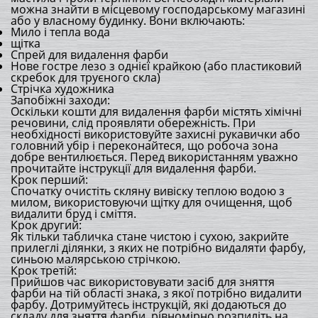
можна знайти в місцевому господарському магазині
або у власному будинку. Вони включають:
Мило і тепла вода
щітка
Спрей для видалення фарби
Нове гостре лезо з однієї крайкою (або пластиковий
скребок для труєного скла)
Стрічка художника
Запобіжні заходи:
Оскільки кошти для видалення фарби містять хімічні
речовини, слід проявляти обережність. При
необхідності використовуйте захисні рукавички або
головний убір і переконайтеся, що робоча зона
добре вентилюється. Перед використанням уважно
прочитайте інструкції для видалення фарби.
Крок перший:
Спочатку очистіть скляну вивіску теплою водою з
милом, використовуючи щітку для очищення, щоб
видалити бруд і сміття.
Крок другий:
Як тільки табличка стане чистою і сухою, закрийте
прилеглі ділянки, з яких не потрібно видаляти фарбу,
синьою малярською стрічкою.
Крок третій:
Прийшов час використовувати засіб для зняття
фарби на тій області знака, з якої потрібно видалити
фарбу. Дотримуйтесь інструкцій, які додаються до
складу для зняття фарби, рівномірно розпиліть на