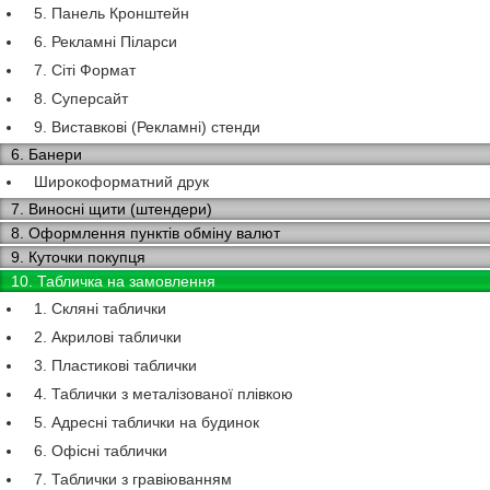
5. Панель Кронштейн
6. Рекламні Піларси
7. Сіті Формат
8. Суперсайт
9. Виставкові (Рекламні) стенди
6. Банери
Широкоформатний друк
7. Виносні щити (штендери)
8. Оформлення пунктів обміну валют
9. Куточки покупця
10. Табличка на замовлення
1. Скляні таблички
2. Акрилові таблички
3. Пластикові таблички
4. Таблички з металізованої плівкою
5. Адресні таблички на будинок
6. Офісні таблички
7. Таблички з гравіюванням