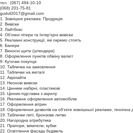
тел.:
(067) 494-10-10
(068) 201-75-81
gudvil2017@gmail.com
1. Зовнішня реклама. Продукція
2. Вивіски
3. Лайтбокс
4. Об’ємні літери та Інтер’єрні вивіски
5. Рекламні конструкції, які окремо стоять
6. Банери
7. Виносні щити (штендери)
8. Оформлення пунктів обміну валют
9. Куточки покупця
10. Табличка на замовлення
11. Таблички на металі
12. Акрілайти
13. Неонові вивіски
14. Цінники набірні, пластикові
15. Цінник-підставка з акрилу
16. Рекламне оформлення автомобілів
17. Оформлення вітрин
18. Оформлення дозволів на об’єкти зовнішньої реклами, технічна 
19. Таблички литі, бронзове литво
20. Нагородна атрибутика
21. Прапори, вимпели, кубки
22. Освітлення фасаду будівель