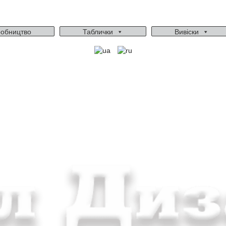
обництво
Таблички
Вивіски
Ми працюємо: пн-пт, 10:00 - 18:00
Вихідний: сб, нд
gudvil2017@gmail.com