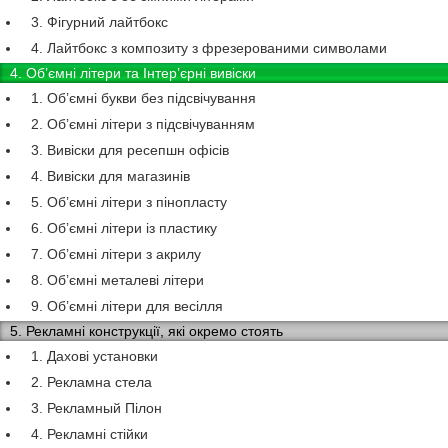
3. Фігурний лайтбокс
4. Лайтбокс з композиту з фрезерованими символами
4. Об’ємні літери та Інтер’єрні вивіски
1. Об’ємні букви без підсвічування
2. Об’ємні літери з підсвічуванням
3. Вивіски для ресепшн офісів
4. Вивіски для магазинів
5. Об’ємні літери з пінопласту
6. Об’ємні літери із пластику
7. Об’ємні літери з акрилу
8. Об’ємні металеві літери
9. Об’ємні літери для весілля
5. Рекламні конструкції, які окремо стоять
1. Дахові установки
2. Рекламна стела
3. Рекламный Пілон
4. Рекламні стійки