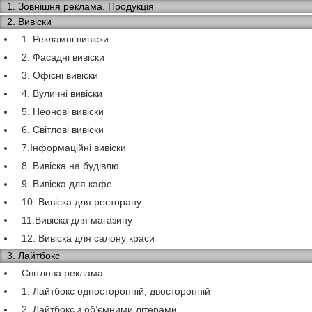
1. Зовнішня реклама. Продукція
2. Вивіски
1. Рекламні вивіски
2. Фасадні вивіски
3. Офісні вивіски
4. Вуличні вивіски
5. Неонові вивіски
6. Світлові вивіски
7.Інформаційні вивіски
8. Вивіска на будівлю
9. Вивіска для кафе
10. Вивіска для ресторану
11.Вивіска для магазину
12. Вивіска для салону краси
3. Лайтбокс
Світлова реклама
1. Лайтбокс односторонній, двосторонній
2. Лайтбокс з об’ємними літерами