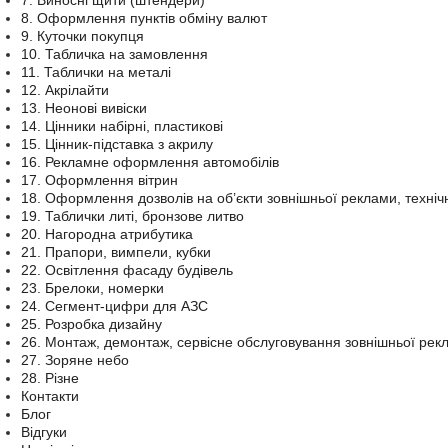
7. Виносні щити (штендери)
8. Оформлення пунктів обміну валют
9. Куточки покупця
10. Табличка на замовлення
11. Таблички на металі
12. Акрілайти
13. Неонові вивіски
14. Цінники набірні, пластикові
15. Цінник-підставка з акрилу
16. Рекламне оформлення автомобілів
17. Оформлення вітрин
18. Оформлення дозволів на об’єкти зовнішньої реклами, техніч
19. Таблички литі, бронзове литво
20. Нагородна атрибутика
21. Прапори, вимпели, кубки
22. Освітлення фасаду будівель
23. Брелоки, номерки
24. Сегмент-цифри для АЗС
25. Розробка дизайну
26. Монтаж, демонтаж, сервісне обслуговування зовнішньої рек
27. Зоряне небо
28. Різне
Контакти
Блог
Відгуки