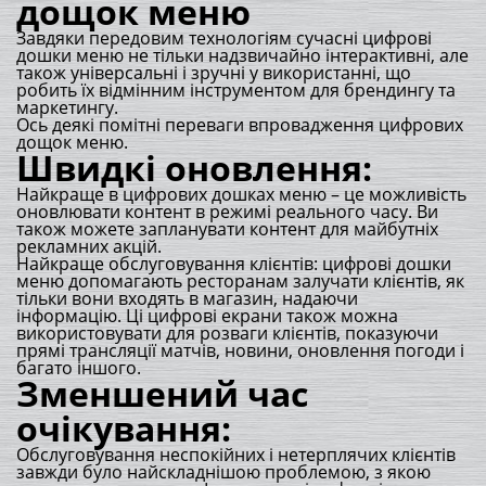
дощок меню
Завдяки передовим технологіям сучасні цифрові
дошки меню не тільки надзвичайно інтерактивні, але
також універсальні і зручні у використанні, що
робить їх відмінним інструментом для брендингу та
маркетингу.
Ось деякі помітні переваги впровадження цифрових
дощок меню.
Швидкі оновлення:
Найкраще в цифрових дошках меню – це можливість
оновлювати контент в режимі реального часу. Ви
також можете запланувати контент для майбутніх
рекламних акцій.
Найкраще обслуговування клієнтів: цифрові дошки
меню допомагають ресторанам залучати клієнтів, як
тільки вони входять в магазин, надаючи
інформацію. Ці цифрові екрани також можна
використовувати для розваги клієнтів, показуючи
прямі трансляції матчів, новини, оновлення погоди і
багато іншого.
Зменшений час
очікування:
Обслуговування неспокійних і нетерплячих клієнтів
завжди було найскладнішою проблемою, з якою