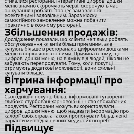
стикалися ресторани. Інтерактивні цифрові дошки
меню значно скорочують черзі, скорочують час
очікування і роблять процес замовлення
ефективним і задовільним. Зараз кіоски
самостійного замовлення можна побачити
практично в кожному ресторані.
Збільшення продажів:
Дослідження показали, що клієнти не тільки роблять
обслуговування клієнтів більш приємним, але і
купують більше в ресторанах з цифровими дошками
меню в порівнянні з іншими. Причина в тому, що
цифрові дошки меню, на відміну від людей, ніколи не
забувають перепродувати. Тому, коли покупці
отримують додаткові можливості, вони схильні
купувати більше.
Вітрина інформації про
харчування:
Сьогоднішні покупці більш інформовані і утворені і
глибоко стурбовані харчовою цінністю споживаних
продуктів. Ресторани можуть використовувати
цифрові дошки меню, щоб надавати інформацію про
калорії своїх страв, а також пропонувати більш легкі
варіанти меню для певних медичних потреб.
Підвищує