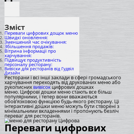
Зміст
Переваги цифрових дощок меню
Швидкі оновлення:
Зменшений час очікування:
Збільшення продажів:
Вітрина інформації про
харчування:
Підвищує продуктивність
персоналу ресторану:
Вивіски для ресторанів від Гудвіл
Дизайн
Ресторани і всі інші заклади в сфері громадського
харчування переходять від друкованих меню або
рукописних
вивісок
цифрових дошках
меню. Цифрові дошки меню стають все більш
популярними, і тепер вони вважаються
обов’язковою функцією будь-якого ресторану. Ці
інтерактивні дошки меню можуть бути створені з
мінімальними вкладеннями і пропонують безліч
переваг для ресторанів.
Переваги цифрових