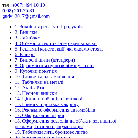
тел.:
(067) 494-10-10
(068) 201-75-81
gudvil2017@gmail.com
1. Зовнішня реклама. Продукція
2. Вивіски
3. Лайтбокс
4. Об’ємні літери та Інтер’єрні вивіски
5. Рекламні конструкції, які окремо стоять
6. Банери
7. Виносні щити (штендери)
8. Оформлення пунктів обміну валют
9. Куточки покупця
10. Табличка на замовлення
11. Таблички на металі
12. Акрілайти
13. Неонові вивіски
14. Цінники набірні, пластикові
15. Цінник-підставка з акрилу
16. Рекламне оформлення автомобілів
17. Оформлення вітрин
18. Оформлення дозволів на об’єкти зовнішньої
реклами, технічна документація
19. Таблички литі, бронзове литво
20. Нагородна атрибутика