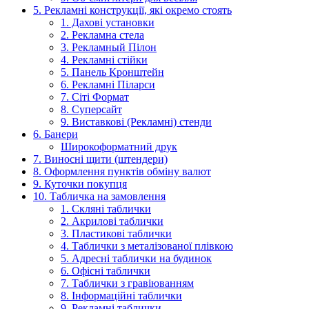
5. Рекламні конструкції, які окремо стоять
1. Дахові установки
2. Рекламна стела
3. Рекламный Пілон
4. Рекламні стійки
5. Панель Кронштейн
6. Рекламні Піларси
7. Сіті Формат
8. Суперсайт
9. Виставкові (Рекламні) стенди
6. Банери
Широкоформатний друк
7. Виносні щити (штендери)
8. Оформлення пунктів обміну валют
9. Куточки покупця
10. Табличка на замовлення
1. Скляні таблички
2. Акрилові таблички
3. Пластикові таблички
4. Таблички з металізованої плівкою
5. Адресні таблички на будинок
6. Офісні таблички
7. Таблички з гравіюванням
8. Інформаційні таблички
9. Рекламні таблички