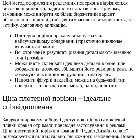
Цей метод оформлення рекламних поверхонь відрізняється
високою швидкістю, надійністю і яскравістю. Причому,
замовник може вибрати як більш бюджетний варіант
обклеювання, відповідний для тимчасового використання, так
і стійку, довговічну аплікацію.
Плотерна порізки оракалу виконується на
найсучаснішому обладнанні і практично виключає
втручання людини.
Всі отримані в результаті різання деталі мають ідеально
точні розміри.
Можливість склеювати декілька деталей в одне ціле
зображення, дозволяє збільшити його розміри в рази, не
обмежуючись шириною рулонного матеріалу.
Наносити фігурні наклейки можна на будь-який тип
поверхні – пластик, скло, метал, папір, полотно.
Ціна плотерної порізки – ідеальне
співвідношення
Завдяки широкому вибору і доступною ціною самоклеючі
плівки оракал отримали повсюдне застосування в рекламі.
Ціна плоттерной порізки в компанії “Гудвіл Дизайн сервіс”
розраховується індивідуально для кожного замовлення. Повна