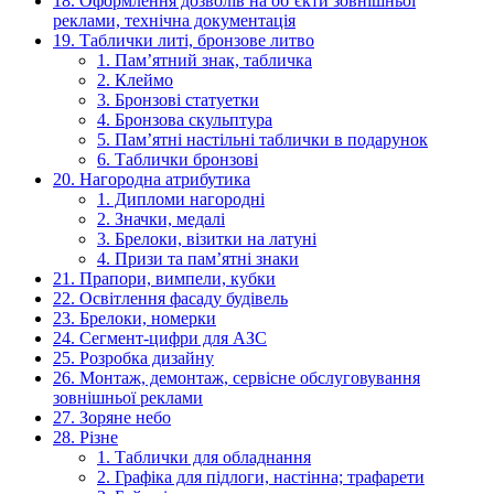
18. Оформлення дозволів на об’єкти зовнішньої
реклами, технічна документація
19. Таблички литі, бронзове литво
1. Пам’ятний знак, табличка
2. Клеймо
3. Бронзові статуетки
4. Бронзова скульптура
5. Пам’ятні настільні таблички в подарунок
6. Таблички бронзові
20. Нагородна атрибутика
1. Дипломи нагородні
2. Значки, медалі
3. Брелоки, візитки на латуні
4. Призи та пам’ятні знаки
21. Прапори, вимпели, кубки
22. Освітлення фасаду будівель
23. Брелоки, номерки
24. Сегмент-цифри для АЗС
25. Розробка дизайну
26. Монтаж, демонтаж, сервісне обслуговування
зовнішньої реклами
27. Зоряне небо
28. Різне
1. Таблички для обладнання
2. Графіка для підлоги, настінна; трафарети