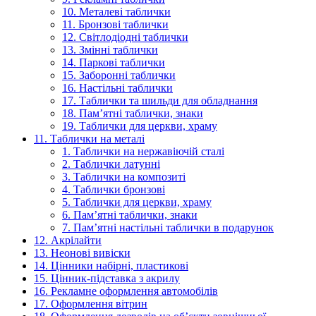
10. Металеві таблички
11. Бронзові таблички
12. Світлодіодні таблички
13. Змінні таблички
14. Паркові таблички
15. Заборонні таблички
16. Настільні таблички
17. Таблички та шильди для обладнання
18. Пам’ятні таблички, знаки
19. Таблички для церкви, храму
11. Таблички на металі
1. Таблички на нержавіючій сталі
2. Таблички латунні
3. Таблички на композиті
4. Таблички бронзові
5. Таблички для церкви, храму
6. Пам’ятні таблички, знаки
7. Пам’ятні настільні таблички в подарунок
12. Акрілайти
13. Неонові вивіски
14. Цінники набірні, пластикові
15. Цінник-підставка з акрилу
16. Рекламне оформлення автомобілів
17. Оформлення вітрин