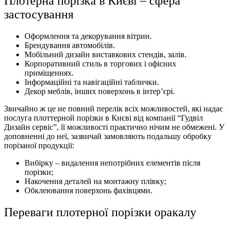
Плотерна порізка в Києві – сфера
застосування
Оформлення та декорування вітрин.
Брендування автомобілів.
Мобільний дизайн виставкових стендів, залів.
Корпоративний стиль в торгових і офісних
приміщеннях.
Інформаційні та навігаційні таблички.
Декор меблів, інших поверхонь в інтер’єрі.
Звичайно ж це не повний перелік всіх можливостей, які надає
послуга плоттерной порізки в Києві від компанії “Гудвіл
Дизайн сервіс”, її можливості практично нічим не обмежені. У
доповненні до неї, зазвичай замовляють подальшу обробку
порізаної продукції:
Вибірку – видалення непотрібних елементів після
порізки;
Накочення деталей на монтажну плівку;
Обклеювання поверхонь фахівцями.
Переваги плотерної порізки оракалу