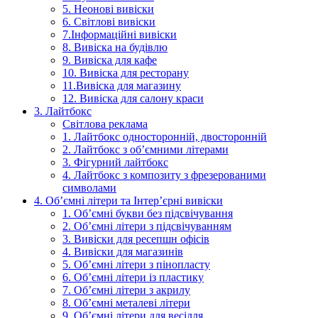
5. Неонові вивіски
6. Світлові вивіски
7.Інформаційні вивіски
8. Вивіска на будівлю
9. Вивіска для кафе
10. Вивіска для ресторану
11.Вивіска для магазину
12. Вивіска для салону краси
3. Лайтбокс
Світлова реклама
1. Лайтбокс односторонній, двосторонній
2. Лайтбокс з об’ємними літерами
3. Фігурний лайтбокс
4. Лайтбокс з композиту з фрезерованими
символами
4. Об’ємні літери та Інтер’єрні вивіски
1. Об’ємні букви без підсвічування
2. Об’ємні літери з підсвічуванням
3. Вивіски для ресепшн офісів
4. Вивіски для магазинів
5. Об’ємні літери з пінопласту
6. Об’ємні літери із пластику
7. Об’ємні літери з акрилу
8. Об’ємні металеві літери
9. Об’ємні літери для весілля