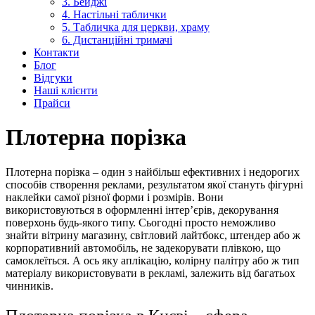
3. Бейджі
4. Настільні таблички
5. Табличка для церкви, храму
6. Дистанційні тримачі
Контакти
Блог
Відгуки
Наші клієнти
Прайси
Плотерна порізка
Плотерна порізка – один з найбільш ефективних і недорогих
способів створення реклами, результатом якої стануть фігурні
наклейки самої різної форми і розмірів. Вони
використовуються в оформленні інтер’єрів, декорування
поверхонь будь-якого типу. Сьогодні просто неможливо
знайти вітрину магазину, світловий лайтбокс, штендер або ж
корпоративний автомобіль, не задекорувати плівкою, що
самоклеїться. А ось яку аплікацію, колірну палітру або ж тип
матеріалу використовувати в рекламі, залежить від багатьох
чинників.