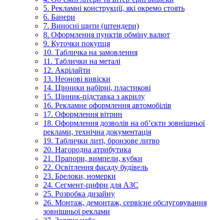
5. Рекламні конструкції, які окремо стоять
6. Банери
7. Виносні щити (штендери)
8. Оформлення пунктів обміну валют
9. Куточки покупця
10. Табличка на замовлення
11. Таблички на металі
12. Акрілайти
13. Неонові вивіски
14. Цінники набірні, пластикові
15. Цінник-підставка з акрилу
16. Рекламне оформлення автомобілів
17. Оформлення вітрин
18. Оформлення дозволів на об’єкти зовнішньої
реклами, технічна документація
19. Таблички литі, бронзове литво
20. Нагородна атрибутика
21. Прапори, вимпели, кубки
22. Освітлення фасаду будівель
23. Брелоки, номерки
24. Сегмент-цифри для АЗС
25. Розробка дизайну
26. Монтаж, демонтаж, сервісне обслуговування
зовнішньої реклами