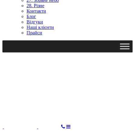
27. Зоряне небо
28. Різне
Контакти
Блог
Відгуки
Наші клієнти
Прайси
Ми працюємо: пн-пт, 10:00 - 18:00
Вихідний: сб, нд
gudvil2017@gmail.com
ЗАМОВИТИ