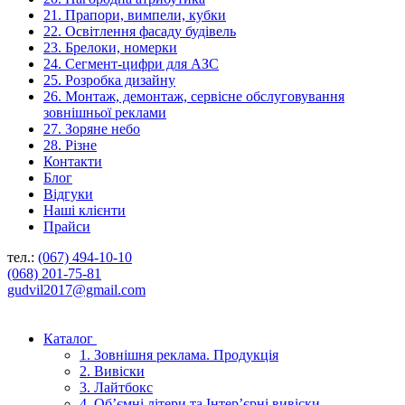
21. Прапори, вимпели, кубки
22. Освітлення фасаду будівель
23. Брелоки, номерки
24. Сегмент-цифри для АЗС
25. Розробка дизайну
26. Монтаж, демонтаж, сервісне обслуговування
зовнішньої реклами
27. Зоряне небо
28. Різне
Контакти
Блог
Відгуки
Наші клієнти
Прайси
тел.:
(067) 494-10-10
(068) 201-75-81
gudvil2017@gmail.com
Каталог
1. Зовнішня реклама. Продукція
2. Вивіски
3. Лайтбокс
4. Об’ємні літери та Інтер’єрні вивіски