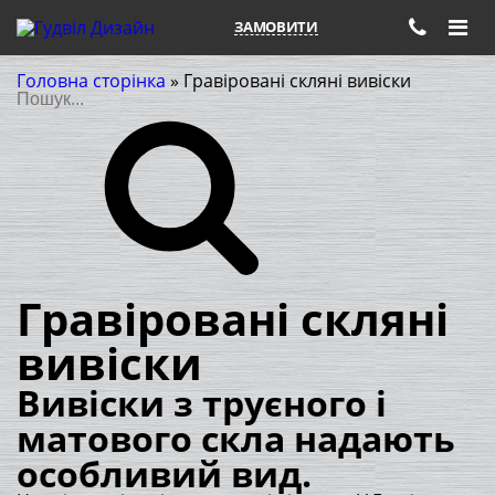
gudvil2017@gmail.com
ЗАМОВИТИ
Головна сторінка
»
Гравіровані скляні вивіски
Пошук
Гравіровані скляні
вивіски
Вивіски з труєного і
матового скла надають
особливий вид.