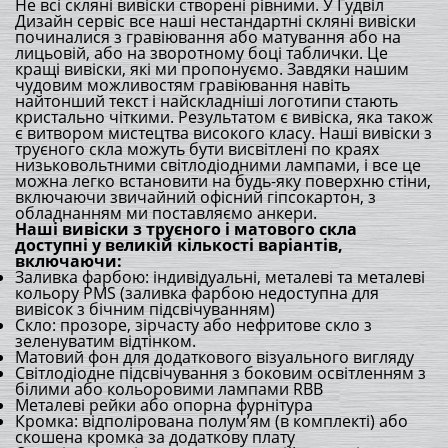
Не всі скляні вивіски створені рівними. У Гудвіл
Дизайн сервіс все наші нестандартні скляні вивіски
починалися з гравіювання або матування або на
лицьовій, або на зворотному боці таблички. Це
кращі вивіски, які ми пропонуємо. Завдяки нашим
чудовим можливостям гравіювання навіть
найтонший текст і найскладніші логотипи стають
кристально чіткими. Результатом є вивіска, яка також
є витвором мистецтва високого класу. Наші вивіски з
труєного скла можуть бути висвітлені по краях
низьковольтними світлодіодними лампами, і все це
можна легко встановити на будь-яку поверхню стіни,
включаючи звичайний офісний гіпсокартон, з
обладнанням ми поставляємо анкери.
Наші вивіски з труєного і матового скла
доступні у великій кількості варіантів,
включаючи:
Заливка фарбою: індивідуальні, металеві та металеві
кольору PMS (заливка фарбою недоступна для
вивісок з бічним підсвічуванням)
Скло: прозоре, зірчасту або нефритове скло з
зеленуватим відтінком.
Матовий фон для додаткового візуального вигляду
Світлодіодне підсвічування з боковим освітленням з
білими або кольоровими лампами RBB
Металеві рейки або опорна фурнітура
Кромка: відполірована полум’ям (в комплекті) або
скошена кромка за додаткову плату