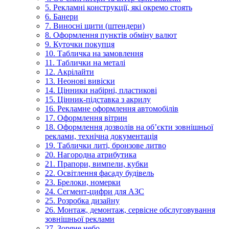
5. Рекламні конструкції, які окремо стоять
6. Банери
7. Виносні щити (штендери)
8. Оформлення пунктів обміну валют
9. Куточки покупця
10. Табличка на замовлення
11. Таблички на металі
12. Акрілайти
13. Неонові вивіски
14. Цінники набірні, пластикові
15. Цінник-підставка з акрилу
16. Рекламне оформлення автомобілів
17. Оформлення вітрин
18. Оформлення дозволів на об’єкти зовнішньої
реклами, технічна документація
19. Таблички литі, бронзове литво
20. Нагородна атрибутика
21. Прапори, вимпели, кубки
22. Освітлення фасаду будівель
23. Брелоки, номерки
24. Сегмент-цифри для АЗС
25. Розробка дизайну
26. Монтаж, демонтаж, сервісне обслуговування
зовнішньої реклами
27. Зоряне небо