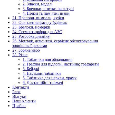
2. Значки, медалі
3. Брелоки, візитки на латуні
4. Призи та пам’ятні знаки
21. Прапори, вимпели, кубки
22. Освітлення фасаду будівель
23. Брелоки, номерки
24. Сегмент-цифри для АЗС
25. Розробка дизайну
26. Монтаж, демонтаж, сервісне обслуговування
зовнішньої реклами
27. Зоряне небо
28. Різне
1. Таблички для обладнання
2. Графіка для підлоги, настінна; трафарети
3. Бейджі
4. Настільні таблички
5. Табличка для церкви, храму
6. Дистанційні тримачі
Контакти
Блог
Відгуки
Наші клієнти
Прайси