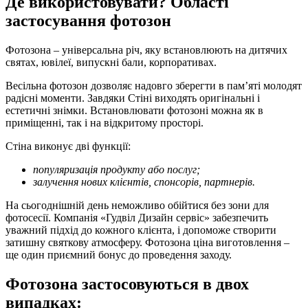
Де використовувати? Області
застосування фотозон
Фотозона – універсальна річ, яку встановлюють на дитячих
святах, ювілеї, випускні бали, корпоративах.
Весільна фотозон дозволяє надовго зберегти в пам’яті молодят
радісні моменти. Завдяки Стіні виходять оригінальні і
естетичні знімки. Встановлювати фотозоні можна як в
приміщенні, так і на відкритому просторі.
Стіна виконує дві функції:
популяризація продукту або послуг;
залучення нових клієнтів, спонсорів, партнерів.
На сьогоднішній день неможливо обійтися без зони для
фотосесії. Компанія «Гудвіл Дизайн сервіс» забезпечить
уважний підхід до кожного клієнта, і допоможе створити
затишну святкову атмосферу. Фотозона ціна виготовлення –
ще один приємний бонус до проведення заходу.
Фотозона застосовуються в двох
випадках: