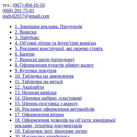
тел.:
(067) 494-10-10
(068) 201-75-81
gudvil2017@gmail.com
1. Зовнішня реклама. Продукція
2. Вивіски
3. Лайтбокс
4. Об’ємні літери та Інтер’єрні вивіски
5. Рекламні конструкції, які окремо стоять
6. Банери
7. Виносні щити (штендери)
8. Оформлення пунктів обміну валют
9. Куточки покупця
10. Табличка на замовлення
11. Таблички на металі
12. Акрілайти
13. Неонові вивіски
14. Цінники набірні, пластикові
15. Цінник-підставка з акрилу
16. Рекламне оформлення автомобілів
17. Оформлення вітрин
18. Оформлення дозволів на об’єкти зовнішньої
реклами, технічна документація
19. Таблички литі, бронзове литво
20. Нагородна атрибутика