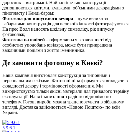
дорослих – витримані. Найчастіше такі конструкції
доповнюються квітами, кульками, об’ємними декораціями з
пінопласту і Кенді-баром;
Фотозона для випускного вечора
– дуже велика за
габаритами конструкція для великої кількості фотографуються.
На прес Волл наносять шкільну символіку, рік випуску,
фотоколаж;
Фотозона на ювілей
– оформляється в залежності від
особистих уподобань ювіляра, може бути прикрашена
важливими подіями з життя іменинника.
Де замовити фотозону в Києві?
Наша компанія виготовляє конструкції за типовими і
персональним ескізами. Фотозоні ціна формується виходячи з
складності декору і терміновості оформлення. Ми
використовуємо тільки якісні матеріали для тривалого терміну
експлуатації. На всі запитання з радістю відповімо по
телефону. Готові вироби можна транспортувати в зібраному
вигляді. Доставка здійснюється «Новою Поштою» по всій
Україні.
5.9.6.1