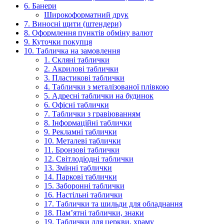
6. Банери
Широкоформатний друк
7. Виносні щити (штендери)
8. Оформлення пунктів обміну валют
9. Куточки покупця
10. Табличка на замовлення
1. Скляні таблички
2. Акрилові таблички
3. Пластикові таблички
4. Таблички з металізованої плівкою
5. Адресні таблички на будинок
6. Офісні таблички
7. Таблички з гравіюванням
8. Інформаційні таблички
9. Рекламні таблички
10. Металеві таблички
11. Бронзові таблички
12. Світлодіодні таблички
13. Змінні таблички
14. Паркові таблички
15. Заборонні таблички
16. Настільні таблички
17. Таблички та шильди для обладнання
18. Пам’ятні таблички, знаки
19. Таблички для церкви, храму