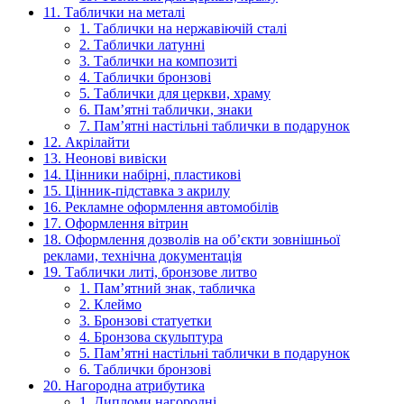
11. Таблички на металі
1. Таблички на нержавіючій сталі
2. Таблички латунні
3. Таблички на композиті
4. Таблички бронзові
5. Таблички для церкви, храму
6. Пам’ятні таблички, знаки
7. Пам’ятні настільні таблички в подарунок
12. Акрілайти
13. Неонові вивіски
14. Цінники набірні, пластикові
15. Цінник-підставка з акрилу
16. Рекламне оформлення автомобілів
17. Оформлення вітрин
18. Оформлення дозволів на об’єкти зовнішньої
реклами, технічна документація
19. Таблички литі, бронзове литво
1. Пам’ятний знак, табличка
2. Клеймо
3. Бронзові статуетки
4. Бронзова скульптура
5. Пам’ятні настільні таблички в подарунок
6. Таблички бронзові
20. Нагородна атрибутика
1. Дипломи нагородні