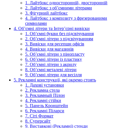
1. Лайтбокс односторонній, двосторонній
2. Лайтбокс з об’ємними літерами
3. Фігурний лайтбокс
4. Лайтбокс з композиту з фрезерованими
символами
4. Об’ємні літери та Інтер’єрні вивіски
1. Об’ємні букви без підсвічування
2. Об’ємні літери з підсвічуванням
3. Вивіски для ресепшн офісів
4. Вивіски для магазинів
5. Об’ємні літери з пінопласту
6. Об’ємні літери із пластику
7. Об’ємні літери з акрилу
8. Об’ємні металеві літери
9. Об’ємні літери для весілля
5. Рекламні конструкції, які окремо стоять
1. Дахові установки
2. Рекламна стела
3. Рекламный Пілон
4. Рекламні стійки
5. Панель Кронштейн
6. Рекламні Піларси
7. Сіті Формат
8. Суперсайт
9. Виставкові (Рекламні) стенди