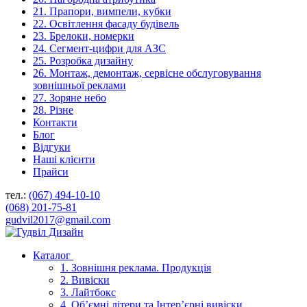
21. Прапори, вимпели, кубки
22. Освітлення фасаду будівель
23. Брелоки, номерки
24. Сегмент-цифри для АЗС
25. Розробка дизайну
26. Монтаж, демонтаж, сервісне обслуговування
зовнішньої реклами
27. Зоряне небо
28. Різне
Контакти
Блог
Відгуки
Наші клієнти
Прайси
тел.:
(067) 494-10-10
(068) 201-75-81
gudvil2017@gmail.com
Каталог
1. Зовнішня реклама. Продукція
2. Вивіски
3. Лайтбокс
4. Об’ємні літери та Інтер’єрні вивіски