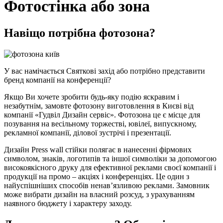
Фотостінка або зона
Навіщо потрібна фотозона?
У вас намічається Святкові захід або потрібно представити
бренд компанії на конференції?
Якщо Ви хочете зробити будь-яку подію яскравим і
незабутнім, замовте фотозону виготовлення в Києві від
компанії «Гудвіл Дизайн сервіс». Фотозона це є місце для
позування на весільному торжестві, ювілеї, випускному,
рекламної компанії, ділової зустрічі і презентації.
Дизайн Press wall стійки полягає в нанесенні фірмових
символом, знаків, логотипів та іншої символіки за допомогою
високоякісного друку для ефективної реклами своєї компанії і
продукції на промо – акціях і конференціях. Це один з
найуспішніших способів ненав’язливою реклами. Замовник
може вибрати дизайн на власний розсуд, з урахуванням
наявного бюджету і характеру заходу.