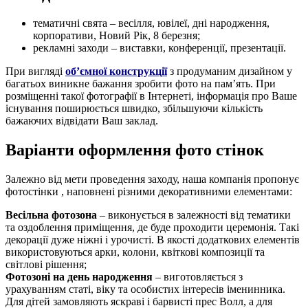
тематичні свята – весілля, ювілеї, дні народження,
корпоративи, Новий Рік, 8 березня;
рекламні заходи – виставки, конференції, презентації.
При вигляді
об’ємної конструкції
з продуманим дизайном у
багатьох виникне бажання зробити фото на пам’ять. При
розміщенні такої фотографії в Інтернеті, інформація про Ваше
існування поширюється швидко, збільшуючи кількість
бажаючих відвідати Ваш заклад.
Варіанти оформлення фото стінок
Залежно від мети проведення заходу, наша компанія пропонує
фотостінки , наповнені різними декоративними елементами:
Весільна фотозона
– виконується в залежності від тематики
та оздоблення приміщення, де буде проходити церемонія. Такі
декорації дуже ніжні і урочисті. В якості додаткових елементів
використовуються арки, колони, квіткові композиції та
світлові рішення;
Фотозоні на день народження
– виготовляється з
урахуванням статі, віку та особистих інтересів іменинника.
Для дітей замовляють яскраві і барвисті прес Волл, а для