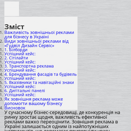
Зміст
Важливість зовнішньої реклами
для бізнесу в Україні
Види зовнішньої реклами від
«Гудвіл Дизайн Сервіс»
1. Білборди
Успішний кейс:
2. Сітілайти
Успішний кейс:
3. Транспортна реклама
Успішний кейс:
4. Брендування фасадів та будівель
Успішний кейс:
5. Вказівники та навігаційні знаки
Успішний кейс:
6. Дигітальні панелі
Успішний кейс:
Як зовнішня реклама може
допомогти вашому бізнесу
Висновок
У сучасному бізнес-середовищі, де конкуренція на
ринку зростає щодня, важливість ефективної
реклами важко переоцінити. Зовнішня реклама в
Україні залишається одним із найпотужніших