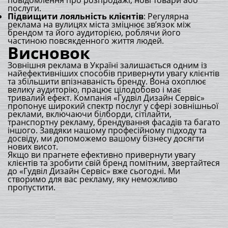
повідомлення про розпродажі, нові товари або
послуги.
Підвищити лояльність клієнтів
: Регулярна
реклама на вулицях міста зміцнює зв’язок між
брендом та його аудиторією, роблячи його
частиною повсякденного життя людей.
Висновок
Зовнішня реклама в Україні залишається одним із
найефективніших способів привернути увагу клієнтів
та збільшити впізнаваність бренду. Вона охоплює
велику аудиторію, працює цілодобово і має
тривалий ефект. Компанія «Гудвіл Дизайн Сервіс»
пропонує широкий спектр послуг у сфері зовнішньої
реклами, включаючи білборди, сітілайти,
транспортну рекламу, брендування фасадів та багато
іншого. Завдяки нашому професійному підходу та
досвіду, ми допоможемо вашому бізнесу досягти
нових висот.
Якщо ви прагнете ефективно привернути увагу
клієнтів та зробити свій бренд помітним, звертайтеся
до «Гудвіл Дизайн Сервіс» вже сьогодні. Ми
створимо для вас рекламу, яку неможливо
пропустити.