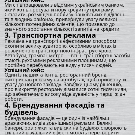
Успішний кейс:
Ми співпрацювали з відомим українським банком,
який хотів просувати нову кредитну програму.
Сітілайти, розміщені поблизу банківських відділень
та в людних районах, привернули увагу великої
кількості потенційних клієнтів, що призвело до
значного зростання кількості запитів на кредити.
3.
Транспортна реклама
Реклама на транспорті є ефективним способом
охопити велику аудиторію, особливо в містах із
розвиненою транспортною інфраструктурою.
Автобуси, трамваї, метро — всі ці транспортні засоби
стають рухомими рекламними площинами, що
постійно перебувають на виду у тисяч людей.
Успішний кейс:
Один із наших клієнтів, ресторанний бренд,
використав рекламу на автобусах, щоб привернути
увагу до нового закладу. Завдяки цьому рішенню,
про відкриття ресторану дізналися сотні тисяч киян,
що забезпечило високу відвідуваність у перші ж дні
роботи.
4.
Брендування фасадів та
будівель
Брендування фасадів — це один із найбільш
вражаючих видів зовнішньої реклами. Великі
банери, розтяжки та вивіски на будівлях створюють
сильний візуальний ефект і можуть перетворити