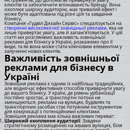
інструментів, що допомагає привернути увагу
клієнтів та забезпечити впізнаваність бренду. Вона
охоплює широку аудиторію, має тривалий ефект і
може бути адаптована під різні цілі та завдання
бізнесу.
Компанія «Гудвіл Дизайн Сервіс» спеціалізується на
створенні високоякісної зовнішньої реклами
, яка не
лише привертає увагу, але й запам’ятовується. У цій
статті ми розглянемо важливість зовнішньої
реклами для бізнесу в Україні, розкажемо про її
види, та як вона може стати ключовим елементом у
залученні нових клієнтів.
Важливість зовнішньої
реклами для бізнесу в
Україні
Зовнішня реклама є одним із найбільш традиційних,
але водночас ефективних способів привернути увагу
до вашого бізнесу. У країні, де рівень урбанізації
постійно зростає, а транспортні потоки не
зменшуються, реклама на вулицях, будівлях та
транспортних засобах стає потужним інструментом
для комунікації з потенційними клієнтами.
Зовнішня реклама має кілька важливих переваг:
Широкий охоплення аудиторії
: Завдяки
стратегічному розміщенню на жвавих вулицях, біля