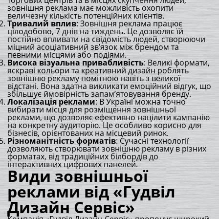
торгових центрів та в місцях скупчення людей,
зовнішня реклама має можливість охопити
величезну кількість потенційних клієнтів.
Тривалий вплив
: Зовнішня реклама працює
цілодобово, 7 днів на тиждень. Це дозволяє їй
постійно впливати на свідомість людей, створюючи
міцний асоціативний зв’язок між брендом та
певними місцями або подіями.
Висока візуальна привабливість
: Великі формати,
яскраві кольори та креативний дизайн роблять
зовнішню рекламу помітною навіть з великої
відстані. Вона здатна викликати емоційний відгук, що
збільшує ймовірність запам’ятовування бренду.
Локалізація реклами
: В Україні можна точно
вибирати місця для розміщення зовнішньої
реклами, що дозволяє ефективно націлити кампанію
на конкретну аудиторію. Це особливо корисно для
бізнесів, орієнтованих на місцевий ринок.
Різноманітність форматів
: Сучасні технології
дозволяють створювати зовнішню рекламу в різних
форматах, від традиційних білбордів до
інтерактивних цифрових панелей.
Види зовнішньої
реклами від «Гудвіл
Дизайн Сервіс»