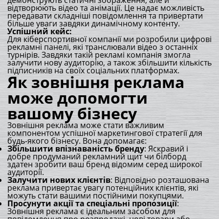
демонструють статичні зображення, але й
відтворюють відео та анімації. Це надає можливість
передавати складніші повідомлення та привертати
більше уваги завдяки динамічному контенту.
Успішний кейс:
Для кіберспортивної компанії ми розробили цифрові
рекламні панелі, які транслювали відео з останніх
турнірів. Завдяки такій рекламі компанія змогла
залучити нову аудиторію, а також збільшити кількість
підписників на своїх соціальних платформах.
Як зовнішня реклама
може допомогти
вашому бізнесу
Зовнішня реклама може стати важливим
компонентом успішної маркетингової стратегії для
будь-якого бізнесу. Вона допомагає:
Збільшити впізнаваність бренду
: Яскравий і
добре продуманий рекламний щит чи білборд
здатен зробити ваш бренд відомим серед широкої
аудиторії.
Залучити нових клієнтів
: Відповідно розташована
реклама привертає увагу потенційних клієнтів, які
можуть стати вашими постійними покупцями.
Просунути акції та спеціальні пропозиції
:
Зовнішня реклама є ідеальним засобом для