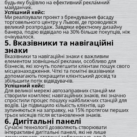
будь-яку будівлю на ефективний рекламний
майданчик.
Успішний кейс:
Ми реалізували проект з брендування фасаду
торговельного центру у Львові, де проводився
великий розпродаж. Завдяки ефектному дизайну
банера, подію відвідало на 30% більше покупців, ніж
очікувалося.
5.
Вказівники та навігаційні
знаки
Вказівники та навігаційні знаки є важливим
елементом зовнішньої реклами, особливо для
бізнесів, які хочуть полегшити клієнтам пошук свого
місцезнаходження. Чіткі та помітні вказівники
допомагають покращити клієнтський досвід та
збільшити потік відвідувачів.
Успішний кейс:
Для великої мережі автозаправних станцій ми
створили комплекс навігаційних знаків, які значно
спростили процес пошуку найближчих станцій для
водіїв. Це підвищило кількість клієнтів, що
зупиняються на заправку, на 15% протягом перших
трьох місяців після встановлення знаків.
6.
Дигітальні панелі
Сучасні технології дозволяють створювати
інтерактивні дигітальні панелі, які не лише