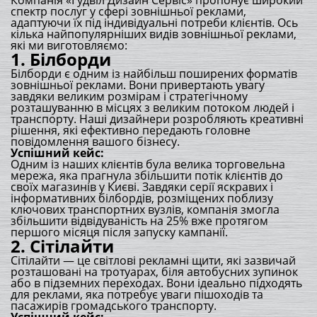
Компанія «Гудвіл Дизайн Сервіс» пропонує широкий
спектр послуг у сфері зовнішньої реклами,
адаптуючи їх під індивідуальні потреби клієнтів. Ось
кілька найпопулярніших видів зовнішньої реклами,
які ми виготовляємо:
1.
Білборди
Білборди є одним із найбільш поширених форматів
зовнішньої реклами. Вони привертають увагу
завдяки великим розмірам і стратегічному
розташуванню в місцях з великим потоком людей і
транспорту. Наші дизайнери розробляють креативні
рішення, які ефективно передають головне
повідомлення вашого бізнесу.
Успішний кейс:
Одним із наших клієнтів була велика торговельна
мережа, яка прагнула збільшити потік клієнтів до
своїх магазинів у Києві. Завдяки серії яскравих і
інформативних білбордів, розміщених поблизу
ключових транспортних вузлів, компанія змогла
збільшити відвідуваність на 25% вже протягом
першого місяця після запуску кампанії.
2.
Сітілайти
Сітілайти — це світлові рекламні щити, які зазвичай
розташовані на тротуарах, біля автобусних зупинок
або в підземних переходах. Вони ідеально підходять
для реклами, яка потребує уваги пішоходів та
пасажирів громадського транспорту.