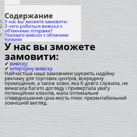
Содержание
У нас вы зможете замовити:
З чого робиться вивіска з
об’ємними літерами?
Переваги вивіски з об’ємними
буквами
У нас вы зможете
замовити:
✔
вивіску;
✔
інтер’єрну вивіску.
Найчастіше наші замовники шукають надійну
рекламу для торгових центрів, всередину
приміщення, а також зовні, яка б довго служила, не
вимагала багато догляду і привертала увагу
потенційних клієнтів, мала оптимальне
співвідношення ціна-якість плюс презентабельний
зовнішній вигляд.