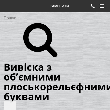
ЗАМОВИТИ
Пошук
Вивіска з
об’ємними
плоськорельєфним
буквами