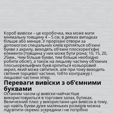
Короб вивіски – це коробочка, яка може мати
мінімальну товщину 4 – 5 см, в деяких випадках
більше або менше. У прорізані отвори за
допомогою спеціальних клеїв кріпляться об’ємні
букви з акрилу, виходять об’ємні плоскорел’єфні
елементи (товщина у них може бути різна: 10, 15, 20,
25мм., Чим більше букви, тим більше необхідно
робити обсяг), а також на лицьову частину об’ємних
плоськорельефних букв кріпиться кольоровий
акрил, який може світитися, але при тому виходить
світіння торцевої частини, тобто контражур і
лицьової частини літер.
Переваги вивіски з об’ємними
буквами
Останнім часом ці вивіски найчастіше
використовуються в торгових залах, бутиках.
Величезний плюс у використанні цих вивісок в тому,
що навіть букви дуже маленьких розмірів можна
підсвітити окремо зсередини і не потрібно