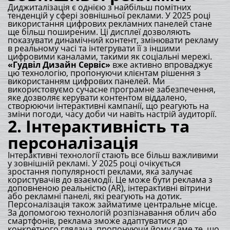
Диджиталізація є однією з найбільш помітних
тенденцій у сфері зовнішньої реклами. У 2025 році
використання цифрових рекламних панелей стане
ще більш поширеним. Ці дисплеї дозволяють
показувати динамічний контент, змінювати рекламу
в реальному часі та інтегрувати її з іншими
цифровими каналами, такими як соціальні мережі.
«Гудвіл Дизайн Сервіс»
вже активно впроваджує
цю технологію, пропонуючи клієнтам рішення з
використанням цифрових панелей. Ми
використовуємо сучасне програмне забезпечення,
яке дозволяє керувати контентом віддалено,
створюючи інтерактивні кампанії, що реагують на
зміни погоди, часу доби чи навіть настрій аудиторії.
2.
Інтерактивність та
персоналізація
Інтерактивні технології стають все більш важливими
у зовнішній рекламі. У 2025 році очікується
зростання популярності реклами, яка залучає
користувачів до взаємодії. Це може бути реклама з
доповненою реальністю (AR), інтерактивні вітрини
або рекламні панелі, які реагують на дотик.
Персоналізація також займатиме центральне місце.
За допомогою технологій розпізнавання облич або
смартфонів, реклама зможе адаптуватися до
конкретного глядача, пропонуючи йому саме те, що