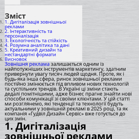
Зміст
1. Дигіталізація зовнішньої
реклами
2. Інтерактивність та
персоналізація
3. Екологічність та стійкість
4. Розумна аналітика та дані
5. Креативний дизайн та
нестандартні формати
Висновок
Зовнішня реклама
залишається одним із
найпотужніших інструментів маркетингу, здатним
привернути увагу тисяч людей щодня. Проте, як і
будь-яка інша сфера, ринок зовнішньої реклами
постійно змінюється під впливом нових технологій
та суспільних трендів. В Україні ці зміни стають
дедалі помітнішими, адже бізнес прагне знайти нові
способи комунікації зі своїми клієнтами. У цій статті
ми розглянемо, які тенденції та технології будуть
актуальними у зовнішній рекламі в 2025 році, та як
компанія «Гудвіл Дизайн Сервіс» вже готується до
цих змін.
1.
Дигіталізація
зовнішньої реклами