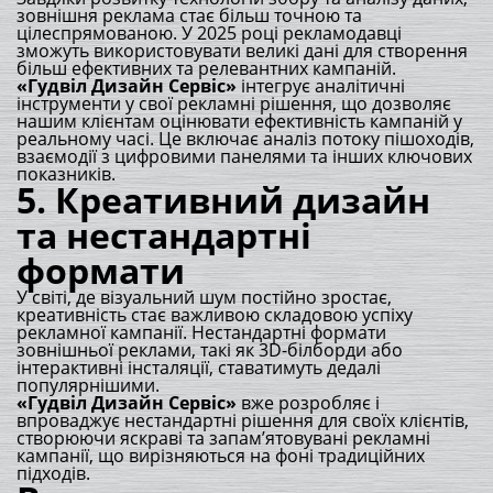
зовнішня реклама стає більш точною та
цілеспрямованою. У 2025 році рекламодавці
зможуть використовувати великі дані для створення
більш ефективних та релевантних кампаній.
«Гудвіл Дизайн Сервіс»
інтегрує аналітичні
інструменти у свої рекламні рішення, що дозволяє
нашим клієнтам оцінювати ефективність кампаній у
реальному часі. Це включає аналіз потоку пішоходів,
взаємодії з цифровими панелями та інших ключових
показників.
5.
Креативний дизайн
та нестандартні
формати
У світі, де візуальний шум постійно зростає,
креативність стає важливою складовою успіху
рекламної кампанії. Нестандартні формати
зовнішньої реклами, такі як 3D-білборди або
інтерактивні інсталяції, ставатимуть дедалі
популярнішими.
«Гудвіл Дизайн Сервіс»
вже розробляє і
впроваджує нестандартні рішення для своїх клієнтів,
створюючи яскраві та запам’ятовувані рекламні
кампанії, що вирізняються на фоні традиційних
підходів.