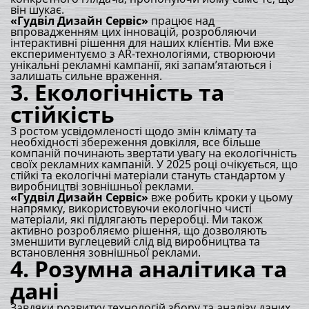
він шукає.
«Гудвіл Дизайн Сервіс»
працює над
впровадженням цих інновацій, розробляючи
інтерактивні рішення для наших клієнтів. Ми вже
експериментуємо з AR-технологіями, створюючи
унікальні рекламні кампанії, які запам’ятаються і
залишать сильне враження.
3.
Екологічність та
стійкість
З ростом усвідомленості щодо змін клімату та
необхідності збереження довкілля, все більше
компаній починають звертати увагу на екологічність
своїх рекламних кампаній. У 2025 році очікується, що
стійкі та екологічні матеріали стануть стандартом у
виробництві зовнішньої реклами.
«Гудвіл Дизайн Сервіс»
вже робить кроки у цьому
напрямку, використовуючи екологічно чисті
матеріали, які підлягають переробці. Ми також
активно розробляємо рішення, що дозволяють
зменшити вуглецевий слід від виробництва та
встановлення зовнішньої реклами.
4.
Розумна аналітика та
дані
Завдяки розвитку технологій збору та аналізу даних,