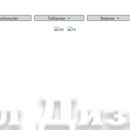
обництво
Таблички
Вивіски
Ми працюємо: пн-пт, 10:00 - 18:00
Вихідний: сб, нд
gudvil2017@gmail.com