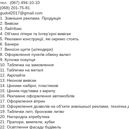
тел.:
(067) 494-10-10
(068) 201-75-81
gudvil2017@gmail.com
1. Зовнішня реклама. Продукція
2. Вивіски
3. Лайтбокс
4. Об’ємні літери та Інтер’єрні вивіски
5. Рекламні конструкції, які окремо стоять
6. Банери
7. Виносні щити (штендери)
8. Оформлення пунктів обміну валют
9. Куточки покупця
10. Табличка на замовлення
11. Таблички на металі
12. Акрілайти
13. Неонові вивіски
14. Цінники набірні, пластикові
15. Цінник-підставка з акрилу
16. Рекламне оформлення автомобілів
17. Оформлення вітрин
18. Оформлення дозволів на об’єкти зовнішньої реклами, технічна 
19. Таблички литі, бронзове литво
20. Нагородна атрибутика
21. Прапори, вимпели, кубки
22. Освітлення фасаду будівель