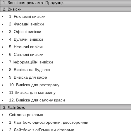
1. Зовнішня реклама. Продукція
2. Вивіски
1. Рекламні вивіски
2. Фасадні вивіски
3. Офісні вивіски
4. Вуличні вивіски
5. Неонові вивіски
6. Світлові вивіски
7.Інформаційні вивіски
8. Вивіска на будівлю
9. Вивіска для кафе
10. Вивіска для ресторану
11.Вивіска для магазину
12. Вивіска для салону краси
3. Лайтбокс
Світлова реклама
1. Лайтбокс односторонній, двосторонній
2. Лайтбокс з об’ємними літерами