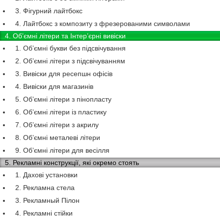
3. Фігурний лайтбокс
4. Лайтбокс з композиту з фрезерованими символами
4. Об’ємні літери та Інтер’єрні вивіски
1. Об’ємні букви без підсвічування
2. Об’ємні літери з підсвічуванням
3. Вивіски для ресепшн офісів
4. Вивіски для магазинів
5. Об’ємні літери з пінопласту
6. Об’ємні літери із пластику
7. Об’ємні літери з акрилу
8. Об’ємні металеві літери
9. Об’ємні літери для весілля
5. Рекламні конструкції, які окремо стоять
1. Дахові установки
2. Рекламна стела
3. Рекламный Пілон
4. Рекламні стійки