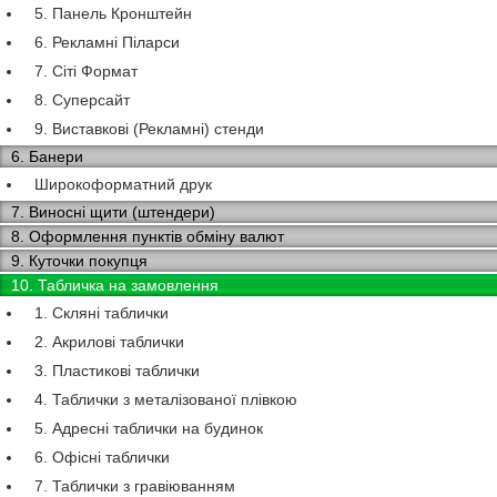
5. Панель Кронштейн
6. Рекламні Піларси
7. Сіті Формат
8. Суперсайт
9. Виставкові (Рекламні) стенди
6. Банери
Широкоформатний друк
7. Виносні щити (штендери)
8. Оформлення пунктів обміну валют
9. Куточки покупця
10. Табличка на замовлення
1. Скляні таблички
2. Акрилові таблички
3. Пластикові таблички
4. Таблички з металізованої плівкою
5. Адресні таблички на будинок
6. Офісні таблички
7. Таблички з гравіюванням