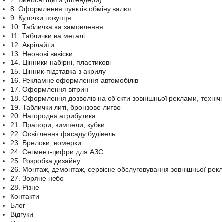
7. Виносні щити (штендери)
8. Оформлення пунктів обміну валют
9. Куточки покупця
10. Табличка на замовлення
11. Таблички на металі
12. Акрілайти
13. Неонові вивіски
14. Цінники набірні, пластикові
15. Цінник-підставка з акрилу
16. Рекламне оформлення автомобілів
17. Оформлення вітрин
18. Оформлення дозволів на об’єкти зовнішньої реклами, техніч
19. Таблички литі, бронзове литво
20. Нагородна атрибутика
21. Прапори, вимпели, кубки
22. Освітлення фасаду будівель
23. Брелоки, номерки
24. Сегмент-цифри для АЗС
25. Розробка дизайну
26. Монтаж, демонтаж, сервісне обслуговування зовнішньої рек
27. Зоряне небо
28. Різне
Контакти
Блог
Відгуки