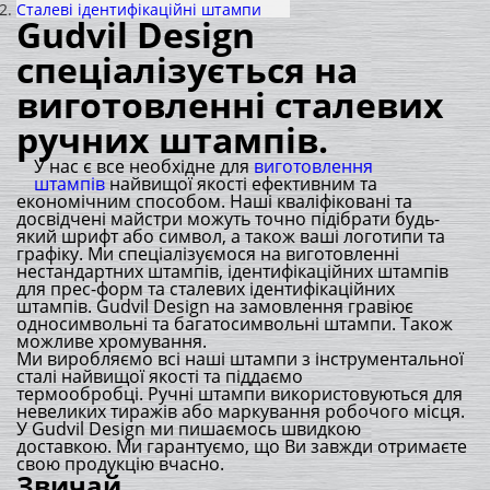
Сталеві ідентифікаційні штампи
Gudvil Design
спеціалізується на
виготовленні сталевих
ручних штампів.
У нас є все необхідне для
виготовлення
штампів
найвищої якості ефективним та
економічним способом. Наші кваліфіковані та
досвідчені майстри можуть точно підібрати будь-
який шрифт або символ, а також ваші логотипи та
графіку. Ми спеціалізуємося на виготовленні
нестандартних штампів, ідентифікаційних штампів
для прес-форм та сталевих ідентифікаційних
штампів. Gudvil Design на замовлення гравіює
односимвольні та багатосимвольні штампи. Також
можливе хромування.
Ми виробляємо всі наші штампи з інструментальної
сталі найвищої якості та піддаємо
термообробці. Ручні штампи використовуються для
невеликих тиражів або маркування робочого місця.
У Gudvil Design ми пишаємось швидкою
доставкою. Ми гарантуємо, що Ви завжди отримаєте
свою продукцію вчасно.
Звичай