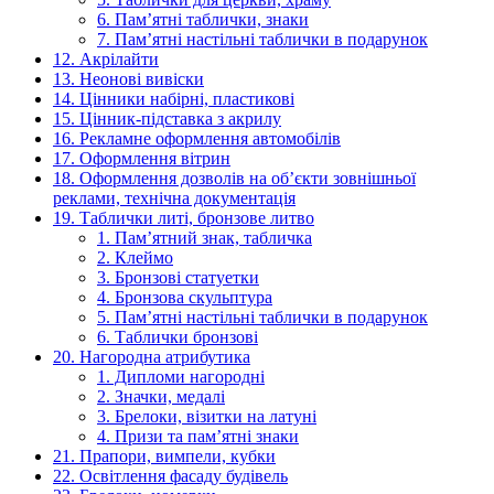
6. Пам’ятні таблички, знаки
7. Пам’ятні настільні таблички в подарунок
12. Акрілайти
13. Неонові вивіски
14. Цінники набірні, пластикові
15. Цінник-підставка з акрилу
16. Рекламне оформлення автомобілів
17. Оформлення вітрин
18. Оформлення дозволів на об’єкти зовнішньої
реклами, технічна документація
19. Таблички литі, бронзове литво
1. Пам’ятний знак, табличка
2. Клеймо
3. Бронзові статуетки
4. Бронзова скульптура
5. Пам’ятні настільні таблички в подарунок
6. Таблички бронзові
20. Нагородна атрибутика
1. Дипломи нагородні
2. Значки, медалі
3. Брелоки, візитки на латуні
4. Призи та пам’ятні знаки
21. Прапори, вимпели, кубки
22. Освітлення фасаду будівель