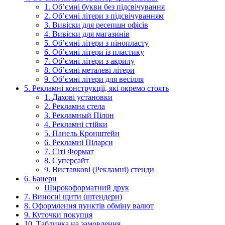
1. Об’ємні букви без підсвічування
2. Об’ємні літери з підсвічуванням
3. Вивіски для ресепшн офісів
4. Вивіски для магазинів
5. Об’ємні літери з пінопласту
6. Об’ємні літери із пластику
7. Об’ємні літери з акрилу
8. Об’ємні металеві літери
9. Об’ємні літери для весілля
5. Рекламні конструкції, які окремо стоять
1. Дахові установки
2. Рекламна стела
3. Рекламный Пілон
4. Рекламні стійки
5. Панель Кронштейн
6. Рекламні Піларси
7. Сіті Формат
8. Суперсайт
9. Виставкові (Рекламні) стенди
6. Банери
Широкоформатний друк
7. Виносні щити (штендери)
8. Оформлення пунктів обміну валют
9. Куточки покупця
10. Табличка на замовлення