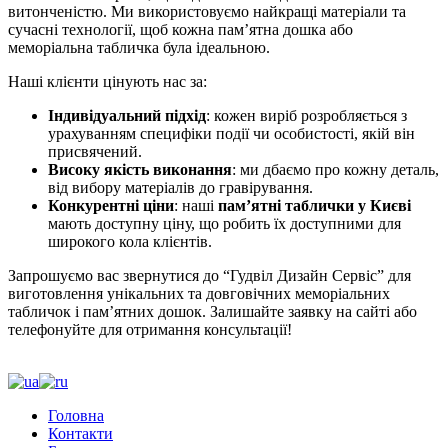
витонченістю. Ми використовуємо найкращі матеріали та
сучасні технології, щоб кожна пам’ятна дошка або
меморіальна табличка була ідеальною.
Наші клієнти цінують нас за:
Індивідуальний підхід
: кожен виріб розробляється з
урахуванням специфіки події чи особистості, якій він
присвячений.
Високу якість виконання
: ми дбаємо про кожну деталь,
від вибору матеріалів до гравірування.
Конкурентні ціни
: наші
пам’ятні таблички у Києві
мають доступну ціну, що робить їх доступними для
широкого кола клієнтів.
Запрошуємо вас звернутися до “Гудвіл Дизайн Сервіс” для
виготовлення унікальних та довговічних меморіальних
табличок і пам’ятних дошок. Залишайте заявку на сайті або
телефонуйте для отримання консультації!
Головна
Контакти