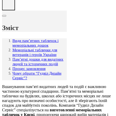
Зміст
Види пам’ятних табличок і
меморіальних дошок
Меморіальні таблички для
ветеранів і героїв України
Пам’ятні дошки для видатних
людей та історичних подій
Процес замовлення
Чому обрати “Гудвіл Дизайн
Сервіс”?
Вшанування пам’яті видатних людей та подій є важливою
частиною культурної спадщини. Пам’ятні та меморіальні
таблички на будівлях, школах або історичних місцях не лише
нагадують про визначні особистості, але й зберігають їхній
спадок для майбутніх поколінь. Компанія “Гудвіл Дизайн
Сервіс” спеціалізується на
виготовленні меморіальних
табличок у Києві
, пропонуючи широкий вибір матеріалів і