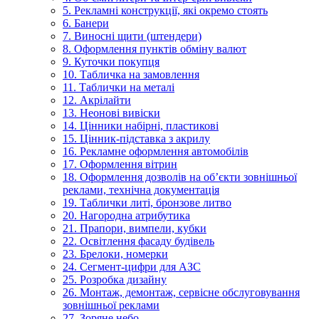
5. Рекламні конструкції, які окремо стоять
6. Банери
7. Виносні щити (штендери)
8. Оформлення пунктів обміну валют
9. Куточки покупця
10. Табличка на замовлення
11. Таблички на металі
12. Акрілайти
13. Неонові вивіски
14. Цінники набірні, пластикові
15. Цінник-підставка з акрилу
16. Рекламне оформлення автомобілів
17. Оформлення вітрин
18. Оформлення дозволів на об’єкти зовнішньої
реклами, технічна документація
19. Таблички литі, бронзове литво
20. Нагородна атрибутика
21. Прапори, вимпели, кубки
22. Освітлення фасаду будівель
23. Брелоки, номерки
24. Сегмент-цифри для АЗС
25. Розробка дизайну
26. Монтаж, демонтаж, сервісне обслуговування
зовнішньої реклами
27. Зоряне небо