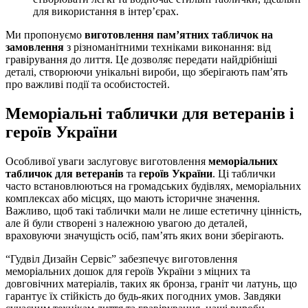
для використання в інтер’єрах.
Ми пропонуємо
виготовлення пам’ятних табличок на
замовлення
з різноманітними техніками виконання: від
гравірування до лиття. Це дозволяє передати найдрібніші
деталі, створюючи унікальні вироби, що зберігають пам’ять
про важливі події та особистостей.
Меморіальні таблички для ветеранів і
героїв України
Особливої уваги заслуговує виготовлення
меморіальних
табличок для ветеранів
та
героїв України
. Ці таблички
часто встановлюються на громадських будівлях, меморіальних
комплексах або місцях, що мають історичне значення.
Важливо, щоб такі таблички мали не лише естетичну цінність,
але й були створені з належною увагою до деталей,
враховуючи значущість осіб, пам’ять яких вони зберігають.
“Гудвіл Дизайн Сервіс” забезпечує виготовлення
меморіальних дошок для героїв України з міцних та
довговічних матеріалів, таких як бронза, граніт чи латунь, що
гарантує їх стійкість до будь-яких погодних умов. Завдяки