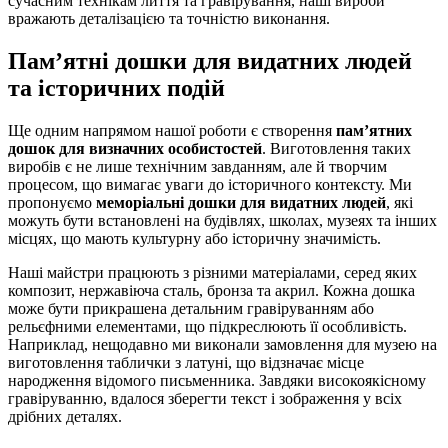
сучасним технікам лиття та гравірування, наші вироби
вражають деталізацією та точністю виконання.
Пам’ятні дошки для видатних людей
та історичних подій
Ще одним напрямом нашої роботи є створення
пам’ятних
дошок для визначних особистостей
. Виготовлення таких
виробів є не лише технічним завданням, але й творчим
процесом, що вимагає уваги до історичного контексту. Ми
пропонуємо
меморіальні дошки для видатних людей
, які
можуть бути встановлені на будівлях, школах, музеях та інших
місцях, що мають культурну або історичну значимість.
Наші майстри працюють з різними матеріалами, серед яких
композит, нержавіюча сталь, бронза та акрил. Кожна дошка
може бути прикрашена детальним гравіруванням або
рельєфними елементами, що підкреслюють її особливість.
Наприклад, нещодавно ми виконали замовлення для музею на
виготовлення таблички з латуні, що відзначає місце
народження відомого письменника. Завдяки високоякісному
гравіруванню, вдалося зберегти текст і зображення у всіх
дрібних деталях.