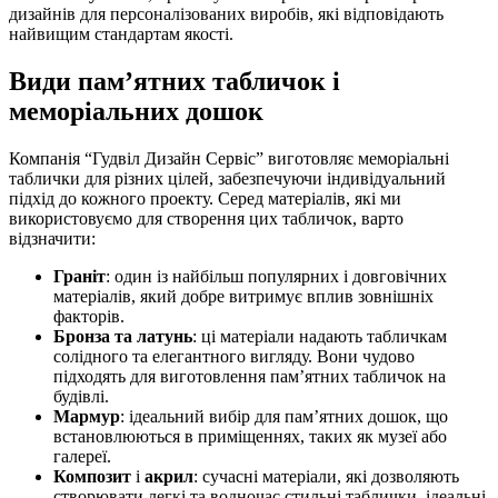
дизайнів для персоналізованих виробів, які відповідають
найвищим стандартам якості.
Види пам’ятних табличок і
меморіальних дошок
Компанія “Гудвіл Дизайн Сервіс” виготовляє меморіальні
таблички для різних цілей, забезпечуючи індивідуальний
підхід до кожного проекту. Серед матеріалів, які ми
використовуємо для створення цих табличок, варто
відзначити:
Граніт
: один із найбільш популярних і довговічних
матеріалів, який добре витримує вплив зовнішніх
факторів.
Бронза та латунь
: ці матеріали надають табличкам
солідного та елегантного вигляду. Вони чудово
підходять для виготовлення пам’ятних табличок на
будівлі.
Мармур
: ідеальний вибір для пам’ятних дошок, що
встановлюються в приміщеннях, таких як музеї або
галереї.
Композит
і
акрил
: сучасні матеріали, які дозволяють
створювати легкі та водночас стильні таблички, ідеальні