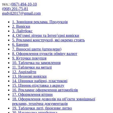
тел.:
(067) 494-10-10
(068) 201-75-81
gudvil2017@gmail.com
1. Зовнішня реклама. Продукція
2. Вивіски
3. Лайтбокс
4. Об’ємні літери та Інтер’єрні вивіски
5. Рекламні конструкції, які окремо стоять
6. Банери
7. Виносні щити (штендери)
8. Оформлення пунктів обміну валют
9. Куточки покупця
10. Табличка на замовлення
11. Таблички на металі
12. Акрілайти
13. Неонові вивіски
14. Цінники набірні, пластикові
15. Цінник-підставка з акрилу
16. Рекламне оформлення автомобілів
17. Оформлення вітрин
18. Оформлення дозволів на об’єкти зовнішньої
реклами, технічна документація
19. Таблички литі, бронзове литво
20. Нагородна атрибутика