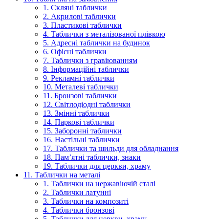
1. Скляні таблички
2. Акрилові таблички
3. Пластикові таблички
4. Таблички з металізованої плівкою
5. Адресні таблички на будинок
6. Офісні таблички
7. Таблички з гравіюванням
8. Інформаційні таблички
9. Рекламні таблички
10. Металеві таблички
11. Бронзові таблички
12. Світлодіодні таблички
13. Змінні таблички
14. Паркові таблички
15. Заборонні таблички
16. Настільні таблички
17. Таблички та шильди для обладнання
18. Пам’ятні таблички, знаки
19. Таблички для церкви, храму
11. Таблички на металі
1. Таблички на нержавіючій сталі
2. Таблички латунні
3. Таблички на композиті
4. Таблички бронзові
5. Таблички для церкви, храму