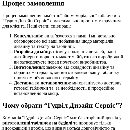
Процес замовлення
Процес замовлення пам’ятної або меморіальної таблички в
“Гудвіл Дизайн Сервіс” є максимально простим та зручним
для клієнта. Наші етапи співпраці:
Консультація
: ви зв’язуєтеся з нами, і ми детально
обговорюємо всі ваші побажання щодо матеріалів,
дизайну та тексту на табличці.
Розробка дизайну
: після узгодження деталей, наші
дизайнери створюють макет майбутнього виробу, який
ви затверджуєте перед початком виробництва.
Виготовлення
: залежно від складності дизайну та
обраних матеріалів, ми виготовляємо вашу табличку
протягом обумовленого терміну.
Доставка та встановлення
: ми організуємо доставку
готової таблички та, за необхідності, її професійне
встановлення на місці.
Чому обрати “Гудвіл Дизайн Сервіс”?
Компанія “Гудвіл Дизайн Сервіс” має багаторічний досвід у
виготовленні табличок на будівлі
та пропонує тільки
високоякісні вироби, що відзначаються довговічністю та