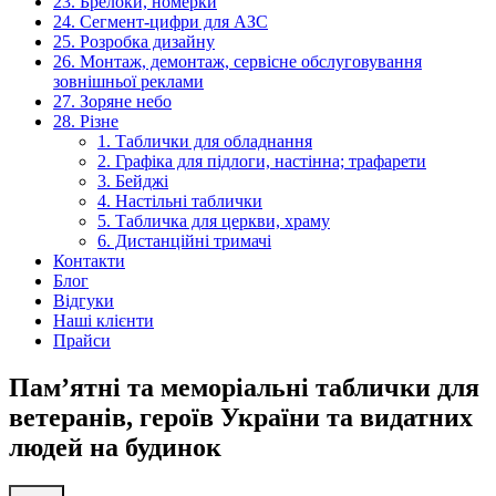
23. Брелоки, номерки
24. Сегмент-цифри для АЗС
25. Розробка дизайну
26. Монтаж, демонтаж, сервісне обслуговування
зовнішньої реклами
27. Зоряне небо
28. Різне
1. Таблички для обладнання
2. Графіка для підлоги, настінна; трафарети
3. Бейджі
4. Настільні таблички
5. Табличка для церкви, храму
6. Дистанційні тримачі
Контакти
Блог
Відгуки
Наші клієнти
Прайси
Пам’ятні та меморіальні таблички для
ветеранів, героїв України та видатних
людей на будинок