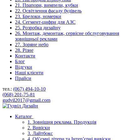
21. Прапори, вимпели, кубки
22. Освітлення фасаду будівель
23. Брелоки, номерки
24. Сегмент-цифри для АЗС
25. Розробка дизайну
26. Монтаж, демонтаж, сервісне обслуговування
зовнішньої реклами
27. Зоряне небо
28. Різне
Контакти
Блог
Відгуки
Наші клієнти
Прайси
тел.:
(067) 494-10-10
(068) 201-75-81
gudvil2017@gmail.com
Каталог
1. Зовнішня реклама. Продукція
2. Вивіски
3. Лайтбокс
4. Об’ємні літери та Інтер’єрні вивіски