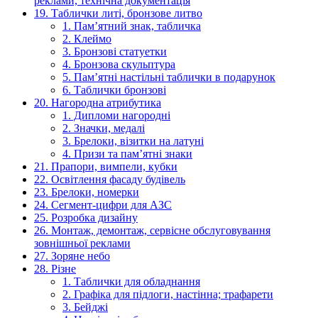
реклами, технічна документація
19. Таблички литі, бронзове литво
1. Пам’ятний знак, табличка
2. Клеймо
3. Бронзові статуетки
4. Бронзова скульптура
5. Пам’ятні настільні таблички в подарунок
6. Таблички бронзові
20. Нагородна атрибутика
1. Дипломи нагородні
2. Значки, медалі
3. Брелоки, візитки на латуні
4. Призи та пам’ятні знаки
21. Прапори, вимпели, кубки
22. Освітлення фасаду будівель
23. Брелоки, номерки
24. Сегмент-цифри для АЗС
25. Розробка дизайну
26. Монтаж, демонтаж, сервісне обслуговування
зовнішньої реклами
27. Зоряне небо
28. Різне
1. Таблички для обладнання
2. Графіка для підлоги, настінна; трафарети
3. Бейджі