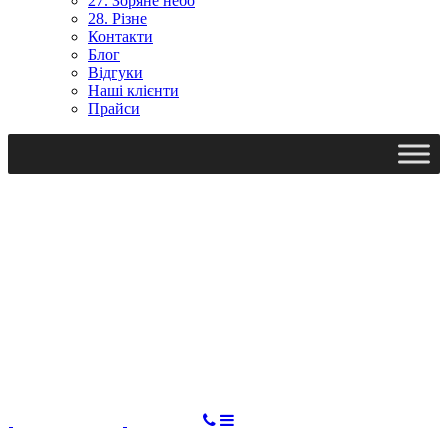
27. Зоряне небо
28. Різне
Контакти
Блог
Відгуки
Наші клієнти
Прайси
Ми працюємо: пн-пт, 10:00 - 18:00
Вихідний: сб, нд
gudvil2017@gmail.com
ЗАМОВИТИ