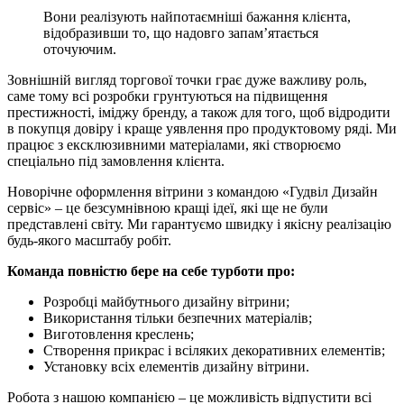
Вони реалізують найпотаємніші бажання клієнта,
відобразивши то, що надовго запам’ятається
оточуючим.
Зовнішній вигляд торгової точки грає дуже важливу роль,
саме тому всі розробки грунтуються на підвищення
престижності, іміджу бренду, а також для того, щоб відродити
в покупця довіру і краще уявлення про продуктовому ряді. Ми
працює з ексклюзивними матеріалами, які створюємо
спеціально під замовлення клієнта.
Новорічне оформлення вітрини з командою «Гудвіл Дизайн
сервіс» – це безсумнівною кращі ідеї, які ще не були
представлені світу. Ми гарантуємо швидку і якісну реалізацію
будь-якого масштабу робіт.
Команда повністю бере на себе турботи про:
Розробці майбутнього дизайну вітрини;
Використання тільки безпечних матеріалів;
Виготовлення креслень;
Створення прикрас і всіляких декоративних елементів;
Установку всіх елементів дизайну вітрини.
Робота з нашою компанією – це можливість відпустити всі