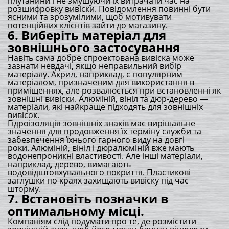
плутанини і не змушуючи їх витрачати час на
розшифровку вивіски. Повідомлення повинні бути
ясними та зрозумілими, щоб мотивувати
потенційних клієнтів зайти до магазину.
6. Виберіть матеріал для
зовнішнього застосування
Навіть сама добре спроектована вивіска може
зазнати невдачі, якщо неправильний вибір
матеріалу. Акрил, наприклад, є популярним
матеріалом, призначеним для використання в
приміщеннях, але розвалюється при встановленні як
зовнішні вивіски. Алюміній, вініл та дюр-дерево —
матеріали, які найкраще підходять для зовнішніх
вивісок.
Гідроізоляція зовнішніх знаків має вирішальне
значення для продовження їх терміну служби та
забезпечення їхнього гарного виду на довгі
роки. Алюміній, вініл і дюралюміній вже мають
водонепроникні властивості. Але інші матеріали,
наприклад, дерево, вимагають
водовідштовхувального покриття. Пластикові
заглушки по краях захищають вивіску під час
шторму.
7. Встановіть позначки в
оптимальному місці.
Компаніям слід подумати про те, де розмістити