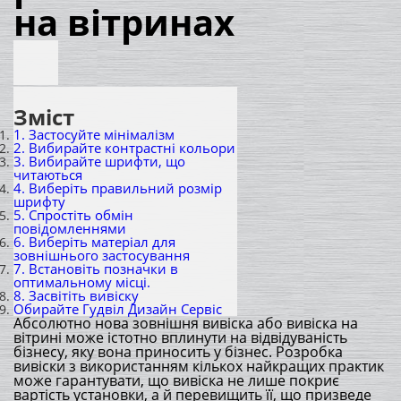
на вітринах
Зміст
1. Застосуйте мінімалізм
2. Вибирайте контрастні кольори
3. Вибирайте шрифти, що
читаються
4. Виберіть правильний розмір
шрифту
5. Спростіть обмін
повідомленнями
6. Виберіть матеріал для
зовнішнього застосування
7. Встановіть позначки в
оптимальному місці.
8. Засвітіть вивіску
Обирайте Гудвіл Дизайн Сервіс
Абсолютно нова зовнішня вивіска або вивіска на
вітрині може істотно вплинути на відвідуваність
бізнесу, яку вона приносить у бізнес. Розробка
вивіски з використанням кількох найкращих практик
може гарантувати, що вивіска не лише покриє
вартість установки, а й перевищить її, що призведе