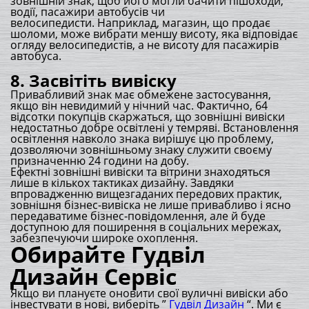
зовнішній знак, щоб його могли бачити пішоходи,
водії, пасажири автобусів чи
велосипедисти. Наприклад, магазин, що продає
шоломи, може вибрати меншу висоту, яка відповідає
огляду велосипедистів, а не висоту для пасажирів
автобуса.
8. Засвітіть вивіску
Привабливий знак має обмежене застосування,
якщо він невидимий у нічний час. Фактично, 64
відсотки покупців скаржаться, що зовнішні вивіски
недостатньо добре освітлені у темряві. Встановлення
освітлення навколо знака вирішує цю проблему,
дозволяючи зовнішньому знаку служити своєму
призначенню 24 години на добу.
Ефектні зовнішні вивіски та вітрини знаходяться
лише в кількох тактиках дизайну. Завдяки
впровадженню вищезгаданих передових практик,
зовнішня бізнес-вивіска не лише привабливо і ясно
передаватиме бізнес-повідомлення, але й буде
доступною для поширення в соціальних мережах,
забезпечуючи широке охоплення.
Обирайте Гудвіл
Дизайн Сервіс
Якщо ви плануєте оновити свої вуличні вивіски або
інвестувати в нові, виберіть ”
Гудвіл Дизайн
“. Ми є