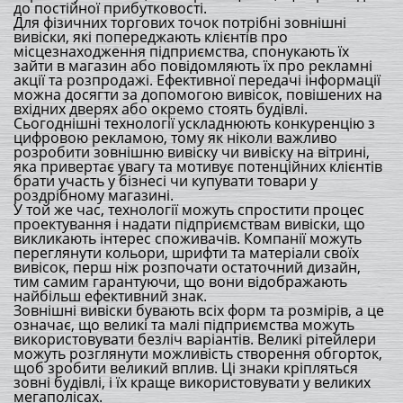
до постійної прибутковості.
Для фізичних торгових точок потрібні зовнішні
вивіски, які попереджають клієнтів про
місцезнаходження підприємства, спонукають їх
зайти в магазин або повідомляють їх про рекламні
акції та розпродажі. Ефективної передачі інформації
можна досягти за допомогою вивісок, повішених на
вхідних дверях або окремо стоять будівлі.
Сьогоднішні технології ускладнюють конкуренцію з
цифровою рекламою, тому як ніколи важливо
розробити зовнішню вивіску чи вивіску на вітрині,
яка привертає увагу та мотивує потенційних клієнтів
брати участь у бізнесі чи купувати товари у
роздрібному магазині.
У той же час, технології можуть спростити процес
проектування і надати підприємствам вивіски, що
викликають інтерес споживачів. Компанії можуть
переглянути кольори, шрифти та матеріали своїх
вивісок, перш ніж розпочати остаточний дизайн,
тим самим гарантуючи, що вони відображають
найбільш ефективний знак.
Зовнішні вивіски бувають всіх форм та розмірів, а це
означає, що великі та малі підприємства можуть
використовувати безліч варіантів. Великі рітейлери
можуть розглянути можливість створення обгорток,
щоб зробити великий вплив. Ці знаки кріпляться
зовні будівлі, і їх краще використовувати у великих
мегаполісах.