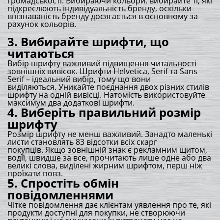
громадськості. Вибираючи кольори, вибирайте ті, які
підкреслюють індивідуальність бренду, оскільки
впізнаваність бренду досягається в основному за
рахунок кольорів.
3. Вибирайте шрифти, що
читаються
Вибір шрифту важливий підвищення читальності
зовнішніх вивісок. Шрифти Helvetica, Serif та Sans
Serif – ідеальний вибір, тому що вони
виділяються. Уникайте поєднання двох різних стилів
шрифту на одній вивісці. Натомість використовуйте
максимум два додаткові шрифти.
4. Виберіть правильний розмір
шрифту
Розмір шрифту не менш важливий. Занадто маленькі
листи становлять 83 відсотки всіх скарг
покупців. Якщо зовнішній знак є рекламним щитом,
водії, швидше за все, прочитають лише одне або два
великі слова, виділені жирним шрифтом, перш ніж
проїхати повз.
5. Спростіть обмін
повідомленнями
Чітке повідомлення дає клієнтам уявлення про те, які
продукти доступні для покупки, не створюючи