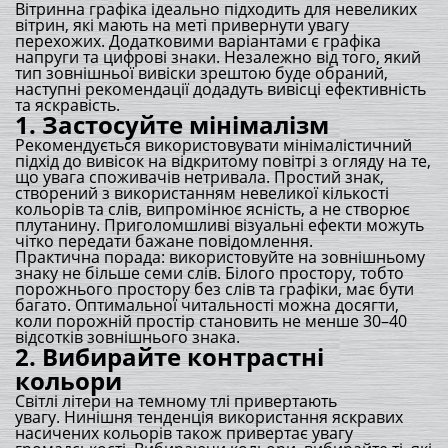
Вітринна графіка ідеально підходить для невеликих
вітрин, які мають на меті привернути увагу
перехожих. Додатковими варіантами є графіка
напруги та цифрові знаки. Незалежно від того, який
тип зовнішньої вивіски зрештою буде обраний,
наступні рекомендації додадуть вивісці ефективність
та яскравість.
1. Застосуйте мінімалізм
Рекомендується використовувати мінімалістичний
підхід до вивісок на відкритому повітрі з огляду на те,
що увага споживачів нетривала. Простий знак,
створений з використанням невеликої кількості
кольорів та слів, випромінює ясність, а не створює
плутанину. Приголомшливі візуальні ефекти можуть
чітко передати бажане повідомлення.
Практична порада: використовуйте на зовнішньому
знаку не більше семи слів. Білого простору, тобто
порожнього простору без слів та графіки, має бути
багато. Оптимальної читальності можна досягти,
коли порожній простір становить не менше 30–40
відсотків зовнішнього знака.
2. Вибирайте контрастні
кольори
Світлі літери на темному тлі привертають
увагу. Нинішня тенденція використання яскравих
насичених кольорів також привертає увагу