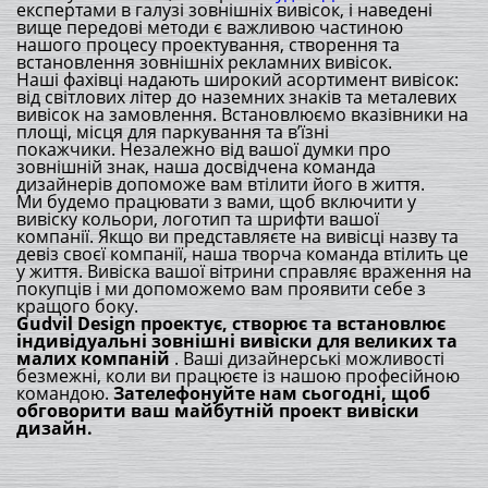
експертами в галузі зовнішніх вивісок, і наведені
вище передові методи є важливою частиною
нашого процесу проектування, створення та
встановлення зовнішніх рекламних вивісок.
Наші фахівці надають широкий асортимент вивісок:
від світлових літер до наземних знаків та металевих
вивісок на замовлення. Встановлюємо вказівники на
площі, місця для паркування та в’їзні
покажчики. Незалежно від вашої думки про
зовнішній знак, наша досвідчена команда
дизайнерів допоможе вам втілити його в життя.
Ми будемо працювати з вами, щоб включити у
вивіску кольори, логотип та шрифти вашої
компанії. Якщо ви представляєте на вивісці назву та
девіз своєї компанії, наша творча команда втілить це
у життя. Вивіска вашої вітрини справляє враження на
покупців і ми допоможемо вам проявити себе з
кращого боку.
Gudvil Design проектує, створює та встановлює
індивідуальні зовнішні вивіски для великих та
малих компаній
. Ваші дизайнерські можливості
безмежні, коли ви працюєте із нашою професійною
командою.
Зателефонуйте нам сьогодні, щоб
обговорити ваш майбутній проект вивіски
дизайн.