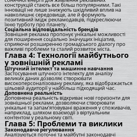
сонячної енергії для живлення рекламних
конструкцій стають все більш популярними. Такі
інновації не лише знижують шкідливий вплив на
навколишнє середовище, але й формують
позитивний імідж рекламодавців, підкреслюючи
їхню турботу про планету.
Соціальна відповідальність брендів
Зовнішня реклама пропонує унікальні можливості
для поширення соціально значущих ініціатив,
сприяючи розширенню громадського діалогу про
важливі проблеми та сталий розвиток міста.
Глава 4: Технології майбутнього
у зовнішній рекламі
Штучний інтелект та машинне навчання
Застосування штучного інтелекту для аналізу
великих даних дозволяє створювати
високоперсоналізовану рекламу, яка відображається
цільовій аудиторії у найбільш підходящий час.
Доповнена реальність
Доповнена реальність відкриває нові горизонти для
зовнішньої реклами, дозволяючи створювати
унікальні та запам’ятовувані враження у споживачів,
наприклад, шляхом взаємодії з віртуальним
контентом у реальному світі.
Глава 5: Проблеми та виклики
Законодавче регулювання
Аналізуються поточні та майбутні законодавчі