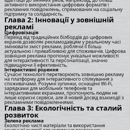
адаптації до змінних умов, наприклад, до більш
активного використання цифрових форматів і
рекламних повідомлень, спрямованих на соціальну
підтримку та солідарність.
Глава 2: Інновації у зовнішній
рекламі
Цифровізація
Перехід від традиційних білбордів до цифрових
екранів дозволяє рекламодавцям у реальному часі
змінювати зміст реклами, роблячи її більш
актуальною і привабливою для споживачів. Цифрова
зовнішня реклама пропонує унікальні можливості
для інтерактивності та персоналізації, значно
підвищуючи її ефективність.
Інтерактивні рішення
Сучасні технології перетворюють зовнішню рекламу
на платформу для інтерактивного спілкування з
споживачами. Розумні зупинки, оснащені Wi-Fi,
зарядками для мобільних телефонів та
інтерактивними екранами, пропонують людям не
лише корисні сервіси, але й новий досвід взаємодії з
рекламними повідомленнями.
Глава 3: Екологічність та сталий
розвиток
Зелена реклама
Екологічно чисті матеріали та використання