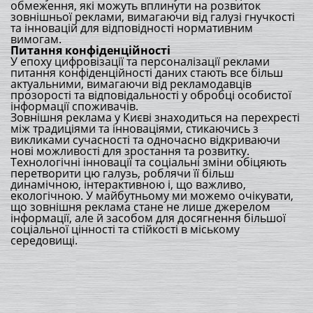
обмеження, які можуть вплинути на розвиток
зовнішньої реклами, вимагаючи від галузі гнучкості
та інновацій для відповідності нормативним
вимогам.
Питання конфіденційності
У епоху цифровізації та персоналізації реклами
питання конфіденційності даних стають все більш
актуальними, вимагаючи від рекламодавців
прозорості та відповідальності у обробці особистої
інформації споживачів.
Зовнішня реклама у Києві знаходиться на перехресті
між традиціями та інноваціями, стикаючись з
викликами сучасності та одночасно відкриваючи
нові можливості для зростання та розвитку.
Технологічні інновації та соціальні зміни обіцяють
перетворити цю галузь, роблячи її більш
динамічною, інтерактивною і, що важливо,
екологічною. У майбутньому ми можемо очікувати,
що зовнішня реклама стане не лише джерелом
інформації, але й засобом для досягнення більшої
соціальної цінності та стійкості в міському
середовищі.