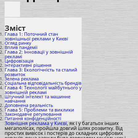
Зміст
Глава 1: Поточний стан
зовнішньої реклами у Києві
Огляд ринку
Вплив пандемії
Глава 2: Інновації у зовнішній
рекламі
Цифровізація
Інтерактивні рішення
Глава 3: Екологічність та сталий
розвиток
Зелена реклама
Соціальна відповідальність брендів
Глава 4: Технології майбутнього у
зовнішній рекламі
Штучний інтелект та машинне
навчання
Доповнена реальність
Глава 5: Проблеми та виклики
Законодавче регулювання
Питання конфіденційності
Зовнішня реклама у Києві
, як і у багатьох інших
мегаполісах, пройшла довгий шлях розвитку. Від
простих вивісок і постерів до складних цифрових