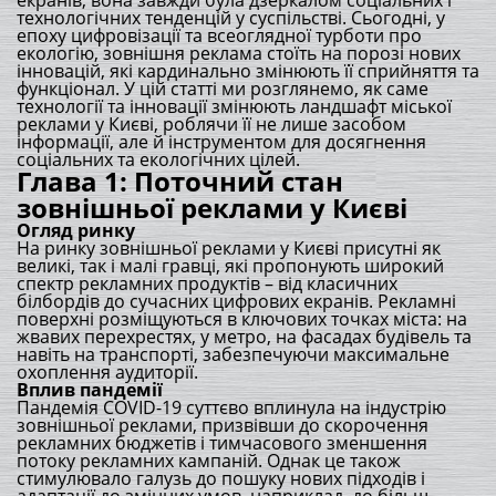
екранів, вона завжди була дзеркалом соціальних і
технологічних тенденцій у суспільстві. Сьогодні, у
епоху цифровізації та всеоглядної турботи про
екологію, зовнішня реклама стоїть на порозі нових
інновацій, які кардинально змінюють її сприйняття та
функціонал. У цій статті ми розглянемо, як саме
технології та інновації змінюють ландшафт міської
реклами у Києві, роблячи її не лише засобом
інформації, але й інструментом для досягнення
соціальних та екологічних цілей.
Глава 1: Поточний стан
зовнішньої реклами у Києві
Огляд ринку
На ринку зовнішньої реклами у Києві присутні як
великі, так і малі гравці, які пропонують широкий
спектр рекламних продуктів – від класичних
білбордів до сучасних цифрових екранів. Рекламні
поверхні розміщуються в ключових точках міста: на
жвавих перехрестях, у метро, на фасадах будівель та
навіть на транспорті, забезпечуючи максимальне
охоплення аудиторії.
Вплив пандемії
Пандемія COVID-19 суттєво вплинула на індустрію
зовнішньої реклами, призвівши до скорочення
рекламних бюджетів і тимчасового зменшення
потоку рекламних кампаній. Однак це також
стимулювало галузь до пошуку нових підходів і