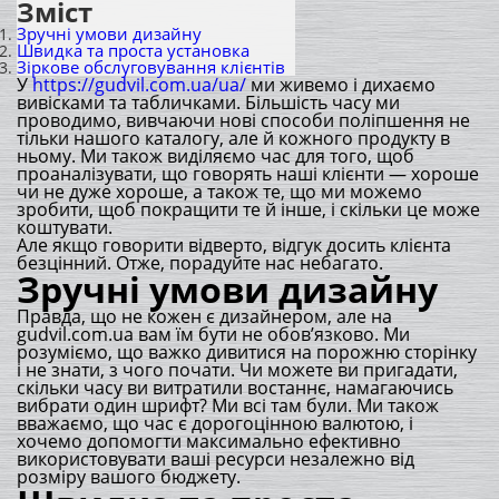
Зміст
Зручні умови дизайну
Швидка та проста установка
Зіркове обслуговування клієнтів
У
https://gudvil.com.ua/ua/
ми живемо і дихаємо
вивісками та табличками. Більшість часу ми
проводимо, вивчаючи нові способи поліпшення не
тільки нашого каталогу, але й кожного продукту в
ньому. Ми також виділяємо час для того, щоб
проаналізувати, що говорять наші клієнти — хороше
чи не дуже хороше, а також те, що ми можемо
зробити, щоб покращити те й інше, і скільки це може
коштувати.
Але якщо говорити відверто, відгук досить клієнта
безцінний. Отже, порадуйте нас небагато.
Зручні умови дизайну
Правда, що не кожен є дизайнером, але на
gudvil.com.ua вам їм бути не обов’язково. Ми
розуміємо, що важко дивитися на порожню сторінку
і не знати, з чого почати. Чи можете ви пригадати,
скільки часу ви витратили востаннє, намагаючись
вибрати один шрифт? Ми всі там були. Ми також
вважаємо, що час є дорогоцінною валютою, і
хочемо допомогти максимально ефективно
використовувати ваші ресурси незалежно від
розміру вашого бюджету.