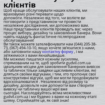
клієнтів
Щоб краще обслуговувати наших клієнтів, ми
враховуємо різні переваги щодо
допомоги. Незалежно від того, чи волієте ви
поговорити з представником чи провести
незалежне дослідження, ми допоможемо вам.
Наші представники клієнтів проведуть вас через
процес вибору, дизайну та замовлення банера. Вони
навіть нададуть фантастичне післяпродажне
обслуговування!
Ви також можете зателефонувати нам (044) 205-38-
73, (067) 494-10-10, якщо хочете зв’язатися з нами,
або заповнити нашу
контактну форму
, і ми
зв’яжемося з вами якнайшвидше.
Ми можемо пишатися кожним зусиллям,
спрямованим на те, щоб зробити gudvil.com.ua
ідеальним місцем для замовлення банерних вивісок
та табличок тільки завдяки щасливим клієнтам, які
діляться своїми відгуками, і тим, хто пропонує свої
конструктивні відгуки, щоб ми могли продовжувати
вдосконалюватися . Незалежно від розміру та
дизайну, дозвольте нам допомогти вам створити
вивіску чи табличку вашої мрії вже
сьогодні. Насолоджуйтесь всіма можливостями
gudvil.com.ua і ми будемо з вами на кожному етапі
шляху. Сприймайте це, як свій знак!