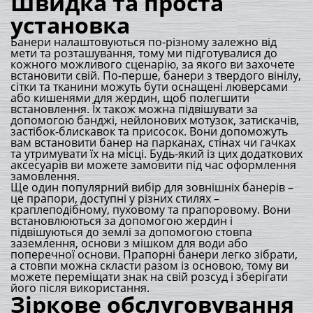
Швидка та проста
установка
Банери налаштовуються по-різному залежно від
мети та розташування, тому ми підготувалися до
кожного можливого сценарію, за якого ви захочете
встановити свій. По-перше, банери з твердого вінілу,
сітки та тканини можуть бути оснащені люверсами
або кишенями для жердин, щоб полегшити
встановлення. Їх також можна підвішувати за
допомогою банджі, нейлонових мотузок, затискачів,
застібок-блискавок та присосок. Вони допоможуть
вам встановити банер на парканах, стінах чи гачках
та утримувати їх на місці. Будь-який із цих додаткових
аксесуарів ви можете замовити під час оформлення
замовлення.
Ще один популярний вибір для зовнішніх банерів –
це прапори, доступні у різних стилях –
краплеподібному, пуховому та прапоровому. Вони
встановлюються за допомогою жердин і
підвішуються до землі за допомогою стовпа
заземлення, основи з мішком для води або
поперечної основи. Прапорні банери легко зібрати,
а стовпи можна скласти разом із основою, тому ви
можете переміщати знак на свій розсуд і зберігати
його після використання.
Зіркове обслуговування