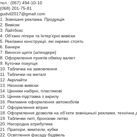
тел.:
(067) 494-10-10
(068) 201-75-81
gudvil2017@gmail.com
1. Зовнішня реклама. Продукція
2. Вивіски
3. Лайтбокс
4. Об’ємні літери та Інтер’єрні вивіски
5. Рекламні конструкції, які окремо стоять
6. Банери
7. Виносні щити (штендери)
8. Оформлення пунктів обміну валют
9. Куточки покупця
10. Табличка на замовлення
11. Таблички на металі
12. Акрілайти
13. Неонові вивіски
14. Цінники набірні, пластикові
15. Цінник-підставка з акрилу
16. Рекламне оформлення автомобілів
17. Оформлення вітрин
18. Оформлення дозволів на об’єкти зовнішньої реклами, технічна 
19. Таблички литі, бронзове литво
20. Нагородна атрибутика
21. Прапори, вимпели, кубки
22. Освітлення фасаду будівель