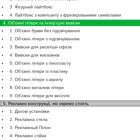
3. Фігурний лайтбокс
4. Лайтбокс з композиту з фрезерованими символами
4. Об’ємні літери та Інтер’єрні вивіски
1. Об’ємні букви без підсвічування
2. Об’ємні літери з підсвічуванням
3. Вивіски для ресепшн офісів
4. Вивіски для магазинів
5. Об’ємні літери з пінопласту
6. Об’ємні літери із пластику
7. Об’ємні літери з акрилу
8. Об’ємні металеві літери
9. Об’ємні літери для весілля
5. Рекламні конструкції, які окремо стоять
1. Дахові установки
2. Рекламна стела
3. Рекламный Пілон
4. Рекламні стійки