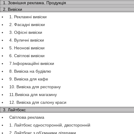
1. Зовнішня реклама. Продукція
2. Вивіски
1. Рекламні вивіски
2. Фасадні вивіски
3. Офісні вивіски
4. Вуличні вивіски
5. Неонові вивіски
6. Світлові вивіски
7.Інформаційні вивіски
8. Вивіска на будівлю
9. Вивіска для кафе
10. Вивіска для ресторану
11.Вивіска для магазину
12. Вивіска для салону краси
3. Лайтбокс
Світлова реклама
1. Лайтбокс односторонній, двосторонній
2. Лайтбокс з об’ємними літерами