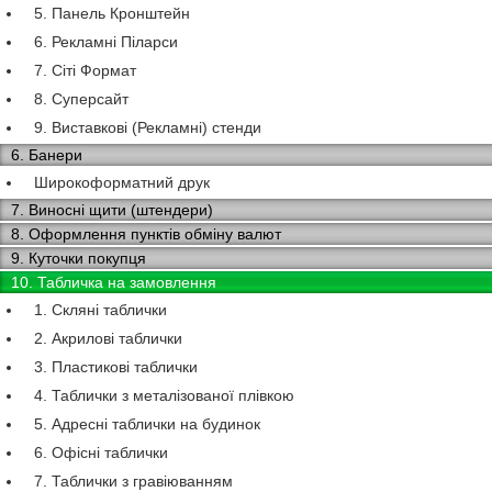
5. Панель Кронштейн
6. Рекламні Піларси
7. Сіті Формат
8. Суперсайт
9. Виставкові (Рекламні) стенди
6. Банери
Широкоформатний друк
7. Виносні щити (штендери)
8. Оформлення пунктів обміну валют
9. Куточки покупця
10. Табличка на замовлення
1. Скляні таблички
2. Акрилові таблички
3. Пластикові таблички
4. Таблички з металізованої плівкою
5. Адресні таблички на будинок
6. Офісні таблички
7. Таблички з гравіюванням