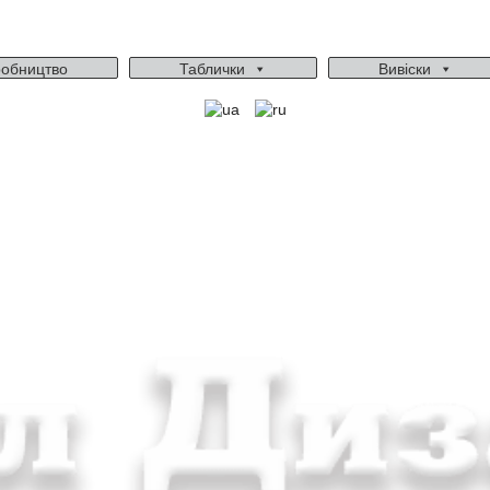
обництво
Таблички
Вивіски
Ми працюємо: пн-пт, 10:00 - 18:00
Вихідний: сб, нд
gudvil2017@gmail.com