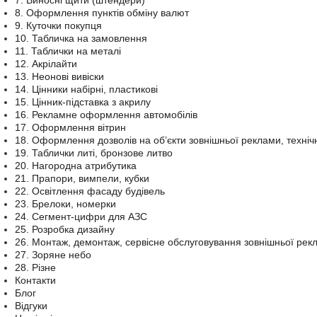
7. Виносні щити (штендери)
8. Оформлення пунктів обміну валют
9. Куточки покупця
10. Табличка на замовлення
11. Таблички на металі
12. Акрілайти
13. Неонові вивіски
14. Цінники набірні, пластикові
15. Цінник-підставка з акрилу
16. Рекламне оформлення автомобілів
17. Оформлення вітрин
18. Оформлення дозволів на об’єкти зовнішньої реклами, техніч
19. Таблички литі, бронзове литво
20. Нагородна атрибутика
21. Прапори, вимпели, кубки
22. Освітлення фасаду будівель
23. Брелоки, номерки
24. Сегмент-цифри для АЗС
25. Розробка дизайну
26. Монтаж, демонтаж, сервісне обслуговування зовнішньої рек
27. Зоряне небо
28. Різне
Контакти
Блог
Відгуки