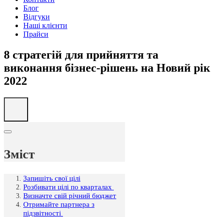
Блог
Відгуки
Наші клієнти
Прайси
8 стратегій для прийняття та
виконання бізнес-рішень на Новий рік
2022
Зміст
Запишіть свої цілі
Розбивати цілі по кварталах
Визначте свій річний бюджет
Отримайте партнера з
підзвітності