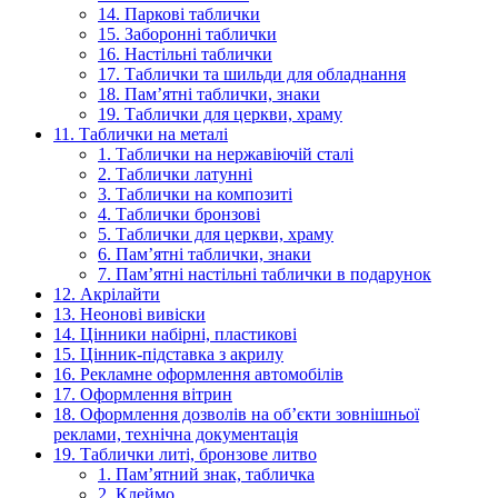
14. Паркові таблички
15. Заборонні таблички
16. Настільні таблички
17. Таблички та шильди для обладнання
18. Пам’ятні таблички, знаки
19. Таблички для церкви, храму
11. Таблички на металі
1. Таблички на нержавіючій сталі
2. Таблички латунні
3. Таблички на композиті
4. Таблички бронзові
5. Таблички для церкви, храму
6. Пам’ятні таблички, знаки
7. Пам’ятні настільні таблички в подарунок
12. Акрілайти
13. Неонові вивіски
14. Цінники набірні, пластикові
15. Цінник-підставка з акрилу
16. Рекламне оформлення автомобілів
17. Оформлення вітрин
18. Оформлення дозволів на об’єкти зовнішньої
реклами, технічна документація
19. Таблички литі, бронзове литво
1. Пам’ятний знак, табличка
2. Клеймо