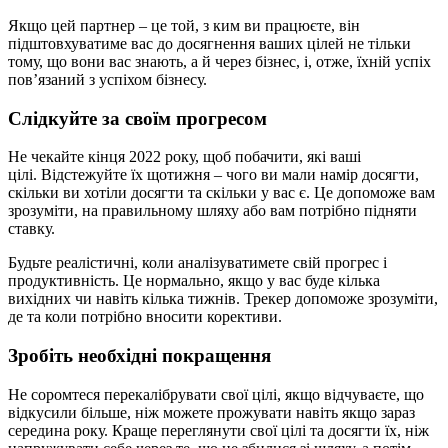
Якщо цей партнер – це той, з ким ви працюєте, він
підштовхуватиме вас до досягнення ваших цілей не тільки
тому, що вони вас знають, а й через бізнес, і, отже, їхній успіх
пов’язаний з успіхом бізнесу.
Слідкуйте за своїм прогресом
Не чекайте кінця 2022 року, щоб побачити, які ваші
цілі. Відстежуйте їх щотижня – чого ви мали намір досягти,
скільки ви хотіли досягти та скільки у вас є. Це допоможе вам
зрозуміти, на правильному шляху або вам потрібно підняти
ставку.
Будьте реалістичні, коли аналізуватимете свій прогрес і
продуктивність. Це нормально, якщо у вас буде кілька
вихідних чи навіть кілька тижнів. Трекер допоможе зрозуміти,
де та коли потрібно вносити корективи.
Зробіть необхідні покращення
Не соромтеся перекалібрувати свої цілі, якщо відчуваєте, що
відкусили більше, ніж можете прожувати навіть якщо зараз
середина року. Краще переглянути свої цілі та досягти їх, ніж