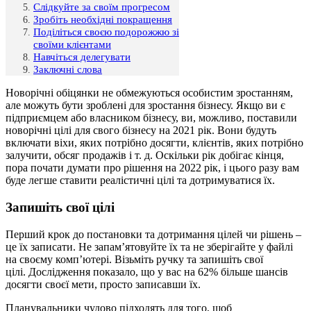
Слідкуйте за своїм прогресом
Зробіть необхідні покращення
Поділіться своєю подорожжю зі
своїми клієнтами
Навчіться делегувати
Заключні слова
Новорічні обіцянки не обмежуються особистим зростанням,
але можуть бути зроблені для зростання бізнесу. Якщо ви є
підприємцем або власником бізнесу, ви, можливо, поставили
новорічні цілі для свого бізнесу на 2021 рік. Вони будуть
включати віхи, яких потрібно досягти, клієнтів, яких потрібно
залучити, обсяг продажів і т. д. Оскільки рік добігає кінця,
пора почати думати про рішення на 2022 рік, і цього разу вам
буде легше ставити реалістичні цілі та дотримуватися їх.
Запишіть свої цілі
Перший крок до постановки та дотримання цілей чи рішень –
це їх записати. Не запам’ятовуйте їх та не зберігайте у файлі
на своєму комп’ютері. Візьміть ручку та запишіть свої
цілі. Дослідження показало, що у вас на 62% більше шансів
досягти своєї мети, просто записавши їх.
Планувальники чудово підходять для того, щоб