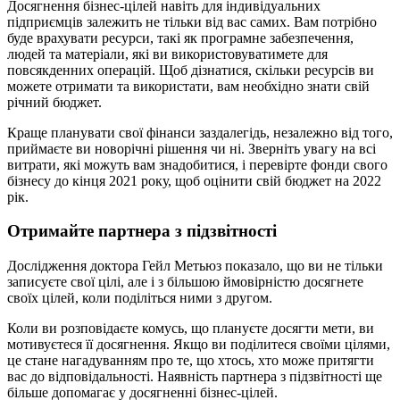
Досягнення бізнес-цілей навіть для індивідуальних
підприємців залежить не тільки від вас самих. Вам потрібно
буде врахувати ресурси, такі як програмне забезпечення,
людей та матеріали, які ви використовуватимете для
повсякденних операцій. Щоб дізнатися, скільки ресурсів ви
можете отримати та використати, вам необхідно знати свій
річний бюджет.
Краще планувати свої фінанси заздалегідь, незалежно від того,
приймаєте ви новорічні рішення чи ні. Зверніть увагу на всі
витрати, які можуть вам знадобитися, і перевірте фонди свого
бізнесу до кінця 2021 року, щоб оцінити свій бюджет на 2022
рік.
Отримайте партнера з підзвітності
Дослідження доктора Гейл Метьюз показало, що ви не тільки
записуєте свої цілі, але і з більшою ймовірністю досягнете
своїх цілей, коли поділіться ними з другом.
Коли ви розповідаєте комусь, що плануєте досягти мети, ви
мотивуєтеся її досягнення. Якщо ви поділитеся своїми цілями,
це стане нагадуванням про те, що хтось, хто може притягти
вас до відповідальності. Наявність партнера з підзвітності ще
більше допомагає у досягненні бізнес-цілей.