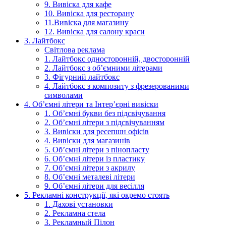
9. Вивіска для кафе
10. Вивіска для ресторану
11.Вивіска для магазину
12. Вивіска для салону краси
3. Лайтбокс
Світлова реклама
1. Лайтбокс односторонній, двосторонній
2. Лайтбокс з об’ємними літерами
3. Фігурний лайтбокс
4. Лайтбокс з композиту з фрезерованими
символами
4. Об’ємні літери та Інтер’єрні вивіски
1. Об’ємні букви без підсвічування
2. Об’ємні літери з підсвічуванням
3. Вивіски для ресепшн офісів
4. Вивіски для магазинів
5. Об’ємні літери з пінопласту
6. Об’ємні літери із пластику
7. Об’ємні літери з акрилу
8. Об’ємні металеві літери
9. Об’ємні літери для весілля
5. Рекламні конструкції, які окремо стоять
1. Дахові установки
2. Рекламна стела
3. Рекламный Пілон