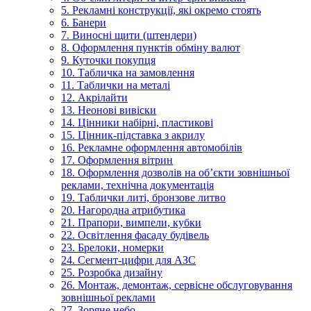
5. Рекламні конструкції, які окремо стоять
6. Банери
7. Виносні щити (штендери)
8. Оформлення пунктів обміну валют
9. Куточки покупця
10. Табличка на замовлення
11. Таблички на металі
12. Акрілайти
13. Неонові вивіски
14. Цінники набірні, пластикові
15. Цінник-підставка з акрилу
16. Рекламне оформлення автомобілів
17. Оформлення вітрин
18. Оформлення дозволів на об’єкти зовнішньої
реклами, технічна документація
19. Таблички литі, бронзове литво
20. Нагородна атрибутика
21. Прапори, вимпели, кубки
22. Освітлення фасаду будівель
23. Брелоки, номерки
24. Сегмент-цифри для АЗС
25. Розробка дизайну
26. Монтаж, демонтаж, сервісне обслуговування
зовнішньої реклами
27. Зоряне небо