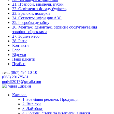
21. Прапори, вимпели, кубки
22. Освітлення фасаду будівель
23. Брелоки, номерки
24. Сегмент-цифри для АЗС
25. Розробка дизайну
26. Монтаж, демонтаж, сервісне обслуговування
зовнішньої реклами
27. Зоряне небо
28. Різне
Контакти
Блог
Відгуки
Наші клієнти
Прайси
тел.:
(067) 494-10-10
(068) 201-75-81
gudvil2017@gmail.com
Каталог
1. Зовнішня реклама. Продукція
2. Вивіски
3. Лайтбокс
4. Об’ємні літери та Інтер’єрні вивіски