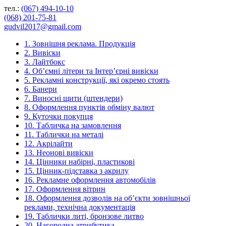
тел.:
(067) 494-10-10
(068) 201-75-81
gudvil2017@gmail.com
1. Зовнішня реклама. Продукція
2. Вивіски
3. Лайтбокс
4. Об’ємні літери та Інтер’єрні вивіски
5. Рекламні конструкції, які окремо стоять
6. Банери
7. Виносні щити (штендери)
8. Оформлення пунктів обміну валют
9. Куточки покупця
10. Табличка на замовлення
11. Таблички на металі
12. Акрілайти
13. Неонові вивіски
14. Цінники набірні, пластикові
15. Цінник-підставка з акрилу
16. Рекламне оформлення автомобілів
17. Оформлення вітрин
18. Оформлення дозволів на об’єкти зовнішньої
реклами, технічна документація
19. Таблички литі, бронзове литво
20. Нагородна атрибутика