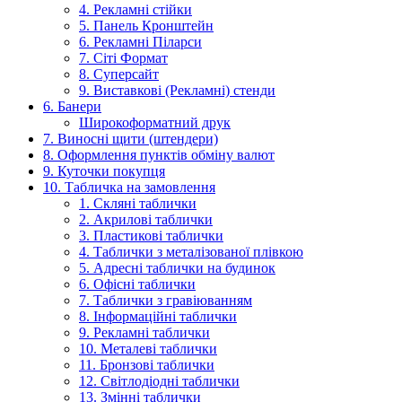
4. Рекламні стійки
5. Панель Кронштейн
6. Рекламні Піларси
7. Сіті Формат
8. Суперсайт
9. Виставкові (Рекламні) стенди
6. Банери
Широкоформатний друк
7. Виносні щити (штендери)
8. Оформлення пунктів обміну валют
9. Куточки покупця
10. Табличка на замовлення
1. Скляні таблички
2. Акрилові таблички
3. Пластикові таблички
4. Таблички з металізованої плівкою
5. Адресні таблички на будинок
6. Офісні таблички
7. Таблички з гравіюванням
8. Інформаційні таблички
9. Рекламні таблички
10. Металеві таблички
11. Бронзові таблички
12. Світлодіодні таблички
13. Змінні таблички