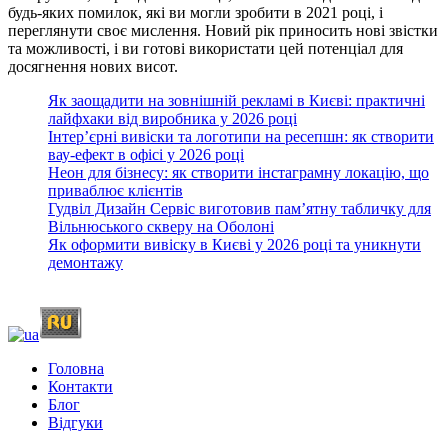
будь-яких помилок, які ви могли зробити в 2021 році, і
переглянути своє мислення. Новий рік приносить нові звістки
та можливості, і ви готові використати цей потенціал для
досягнення нових висот.
Як заощадити на зовнішній рекламі в Києві: практичні
лайфхаки від виробника у 2026 році
Інтер’єрні вивіски та логотипи на ресепшн: як створити
вау-ефект в офісі у 2026 році
Неон для бізнесу: як створити інстаграмну локацію, що
приваблює клієнтів
Гудвіл Дизайн Сервіс виготовив пам’ятну табличку для
Вільнюського скверу на Оболоні
Як оформити вивіску в Києві у 2026 році та уникнути
демонтажу
Головна
Контакти
Блог
Відгуки