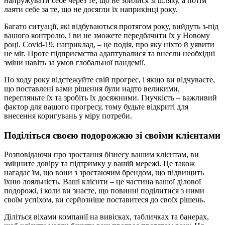
напружувати себе через те, що не збилися зі шляху, а потім
лаяти себе за те, що не досягли їх наприкінці року.
Багато ситуації, які відбуваються протягом року, вийдуть з-під
вашого контролю, і ви не зможете передбачити їх у Новому
році. Covid-19, наприклад, – це подія, про яку ніхто й уявити
не міг. Проте підприємства адаптувалися та внесли необхідні
зміни навіть за умов глобальної пандемії.
По ходу року відстежуйте свій прогрес, і якщо ви відчуваєте,
що поставлені вами рішення були надто великими,
перегляньте їх та зробіть їх досяжними. Гнучкість – важливий
фактор для вашого прогресу, тому будьте відкриті для
внесення коригувань у міру потреби.
Поділіться своєю подорожжю зі своїми клієнтами
Розповідаючи про зростання бізнесу вашим клієнтам, ви
зміцните довіру та підтримку у вашій мережі. Це також
нагадає їм, що вони з зростаючим брендом, що підвищить
їхню лояльність. Ваші клієнти – це частина вашої ділової
подорожі, і коли ви знаєте, що повинні поділитися з ними
своїм успіхом, ви серйозніше поставитеся до своїх рішень.
Діліться віхами компанії на вивісках, табличках та банерах,