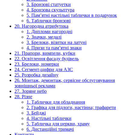
3. Бронзові статуетки
4. Бронзова скульптура
5. Пам’ятні настільні таблички в подарунок
6. Таблички бронзові
20. Нагородна атрибутика
1. Дипломи нагородні
2. Значки, медалі
3. Брелоки, візитки на латуні
4. Призи та пам’ятні знаки
21. Прапори, вимпели, кубки
22. Освітлення фасаду будівель
23. Брелоки, номерки
24. Сегмент-цифри для АЗС
25. Розробка дизайну
26. Монтаж, демонтаж, сервісне обслуговування
зовнішньої реклами
27. Зоряне небо
28. Різне
1. Таблички для обладнання
2. Графіка для підлоги, настінна; трафарети
3. Бейджі
4. Настільні таблички
5. Табличка для церкви, храму
6. Дистанційні тримачі
Контакти