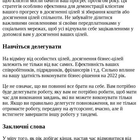
щоб клієнти могли бачити ваш прогрес протягом року. Ця
стратегія особливо ефективна для демонстрації клієнтам
вашого прогресу в досягненні цілей зі збирання коштів або
досягнення цілей спільноти. Не забувайте ділитися
важливими оновленнями зі своїми передплатниками у
соціальних мережах, щоб усі відчували себе зацікавленими у
допомозі вам у досягненні ваших цілей.
Навчіться делегувати
На відміну від особистих цілей, досягнення бізнес-цілей
залежить не тільки від вас самих. Ефективність ваших
співробітників, підрядників, фрілансерів і т.д. Сильно вплине
на вашу здатність виконувати бізнес-рішення на 2022 рік.
Це не означає, що ви повинні все брати на себе. Вам потрібно
буде делегувати роботу, яку вам не потрібно робити, щоб мати
час для виконання завдань, які ви можете виконувати тільки
ви. Якщо ви правильно делегуєте повноваження, ви не тільки
отримаєте роботу, передану на аутсорсинг, вчасно, але й
встигнете завершити іншу роботу у тандемі.
Заключні слова
У міру того, як рік добігає кінця, настав час відмовитися від