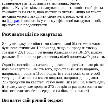
встановлювати та дотримуватися ваших бізнес-
рішень. Купуйте кілька планувальників, запишіть свої цілі та
тримайте їх на столі, щоб частіше їх читати. Якщо ви хочете
по-справжньому закріпити свою мету, роздрукуйте їх
на
банерах
і повісьте їх у своєму офісі, щоб нагадувати собі,
що потрібно продовжувати.
Розбивати цілі по кварталах
Як і у випадку з особистими цілями, ваші бізнес-мети мають
бути реалістичними. Наприклад, якщо ви продали тисячу
товарів у 2021 році, прагнення збільшення на 10-15% цілком
реальне. Постановка реалістичних цілей допоможе їх досягти.
Один із способів визначити, що реально – розбити ваш рік на
чотири квартали. Замість того, щоб ставити мету щорічно,
наприклад, продати 1100 продуктів у 2022 році, ставте собі
мету щонайменше на кожен квартал, наприклад, продавати
275 продуктів на квартал. Разом вони, як і раніше, мають одну
й ту саму мету, але продати 275 товарів за раз здається легше,
ніж зосередитися безпосередньо на більшій кількості.
Визначте свій річний бюджет