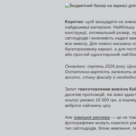
Коротко:
щоб заощадити на зовніш
найдешевші матеріали. Найбільшу 
конструкції, оптимальний розмір, 
світлодіодів і можливість надалі 
всю вивіску. Для нового магазину 
багаторазовому каркасі, а для пост
або простий односторонній лайтбок
Оновлено: серпень 2026 року. Ціни
Остаточна вартість залежить від
висоти, стану фасаду й необхідно
Запит
«виготовлення вивісок Киї
десятків пропозицій, які зовні зда
коштує умовно 10 000 грн, в іншо
вибрати найнижчу ціну.
Але
зовнішня реклама
— це не тов
фотографіями можуть ховатися різні
тип світлодіодів, блоки живлення, 