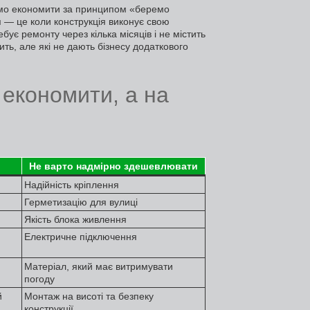
имо економити за принципом «беремо
— це коли конструкція виконує свою
бує ремонту через кілька місяців і не містить
тить, але які не дають бізнесу додаткового
економити, а на
Не варто надмірно здешевлювати
Надійність кріплення
Герметизацію для вулиці
Якість блока живлення
Електричне підключення
Матеріал, який має витримувати
погоду
й
Монтаж на висоті та безпеку
конструкції