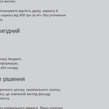
ся високо.
оказувати вартість друку, каркаса й
аркасі від 450 грн за м²» без уточнення
у.
игідний
ому бюджеті;
інформацію;
або складу.
е рішення
оричного центру, преміального салону,
ісу, де зовнішній вигляд фасаду
лієнта.
без нормального каркаса. Якщо полотно