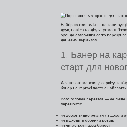
Найгірша економія — це конструкці
друк, нові світлодіоди, ремонт бло
оренда автовишки легко перекриваю
дешевим варіантом.
1. Банер на ка
старт для ново
Для нового магазину, сервісу, кав’я
банер на каркасі часто є найпракт
Його головна перевага — не лише 
перевірити:
чи добре видно рекламу з дороги а
чи підходить обраний розмір;
чи читається назва бізнесу;