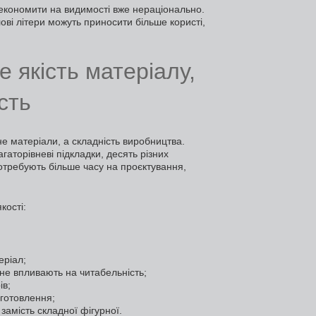
 економити на видимості вже нераціонально.
ові літери можуть приносити більше користі,
 якість матеріалу,
сть
не матеріали, а складність виробництва.
агаторівневі підкладки, десять різних
отребують більше часу на проєктування,
кості:
еріал;
 не впливають на читабельність;
ів;
готовлення;
замість складної фігурної.