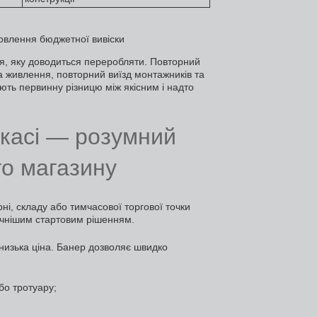
я, яку доводиться переробляти. Повторний
ка живлення, повторний виїзд монтажників та
ть первинну різницю між якісним і надто
ркасі — розумний
го магазину
рні, складу або тимчасової торгової точки
ичнішим стартовим рішенням.
низька ціна. Банер дозволяє швидко
бо тротуару;