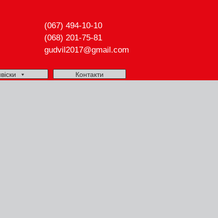
(067) 494-10-10
(068) 201-75-81
gudvil2017@gmail.com
віски
Контакти