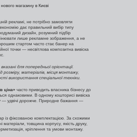
ній рекламі, не потрібно замовляти
економію дає правильний вибір типу
продуманий дизайн, розумний підбір
замінювати лише рекламне зображення, а не
хорошим стартом часто стає банер на
ійної точки — несвітлова композитна вивіска
с.
 вказані для попередньої орієнтації.
 розміру, матеріалів, місця монтажу,
сті використання спеціальної техніки.
в ціна»
часто приводить власника бізнесу до
ються однаковими. В одному кошторисі вивіска
му — удвічі дорожче. Природне бажання —
ар із фіксованою комплектацією. За схожими
 матеріали, товщина корпусу, якість друку,
герметизація, кріплення та умови монтажу.