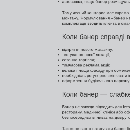
автовишка, якщо банер розміщуєть
Тому чесний кошторис має окремо п
монтажу. Формулювання «банер на к
комплектації вводить клієнта в оман
Коли банер справді в
відкриття нового магазину;
тестування нової локації;
сезонна торгівля;
тимчасова реклама акції;
велика площа фасаду при обмежен
необхідність регулярно змінювати 
оформлення будівельного паркану 
Коли банер — слабк
Банер не завжди підходить для іст
ресторану, медичної клініки або оф
безпосередньо впливає на довіру к
Також не варто натягувати банер 