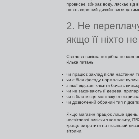
провисає, збирає воду, ляскає від 
навіть хороший дизайн виглядатим
2. Не переплачу
якщо її ніхто н
Світлова вивіска потрібна не кожно
кілька питань:
чи працює заклад після настання т
чи є біля фасаду нормальне вуличн
з якої відстані клієнти бачать вивіск
чи не закривають її дерева, припарк
чи є біля місця монтажу електрична
чи дозволений обраний тип підсвіт
Якщо магазин працює лише вдень, 
несвітлової вивіски з композиту, П
краще витратити на якісніший диз
вітрини.