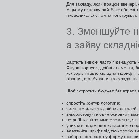
Для закладу, який працює ввечері,
У цьому випадку лайтбокс або світл
ніж велика, але темна конструкція.
3. Зменшуйте не
а зайву складні
Вартість вивіски часто підвищують 
Фігурні корпуси, дрібні елементи, б
кольорів і надто складний шрифт п
різання, фарбування та складання.
Щоб скоротити бюджет без втрати я
спростіть контур логотипа;
зменште кількість дрібних деталей;
використовуйте один основний мат
не робіть світловими елементи, які
уникайте надмірної кількості кольор
адаптуйте шрифт під технологію ви
виберіть стандартну форму основи 