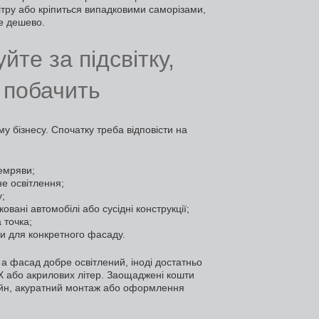
вітру або кріпиться випадковими саморізами,
е дешево.
йте за підсвітку,
е побачить
му бізнесу. Спочатку треба відповісти на
емряви;
е освітлення;
у;
овані автомобілі або сусідні конструкції;
 точка;
ки для конкретного фасаду.
а фасад добре освітлений, іноді достатньо
ВХ або акрилових літер. Заощаджені кошти
айн, акуратний монтаж або оформлення