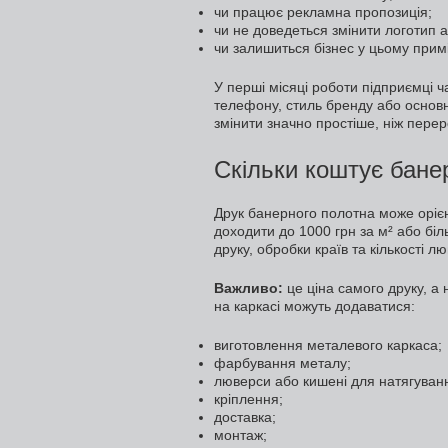
чи працює рекламна пропозиція;
чи не доведеться змінити логотип 
чи залишиться бізнес у цьому прим
У перші місяці роботи підприємці 
телефону, стиль бренду або основ
змінити значно простіше, ніж пере
Скільки коштує бане
Друк банерного полотна може орієнт
доходити до 1000 грн за м² або біл
друку, обробки країв та кількості лю
Важливо:
це ціна самого друку, а 
на каркасі можуть додаватися:
виготовлення металевого каркаса;
фарбування металу;
люверси або кишені для натягуван
кріплення;
доставка;
монтаж;