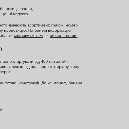
або позиціювання;
іщенні надовго.
часто змінюють асортимент, графік, номер
ну пропозицію. На банері інформацію
робляти
світлову вивіску
чи
об’ємні літери.
р
овно стартувати від 450 грн за м² і
ьше залежно від щільності матеріалу, типу
версів.
не готової конструкції. До кошторису банера
ня;