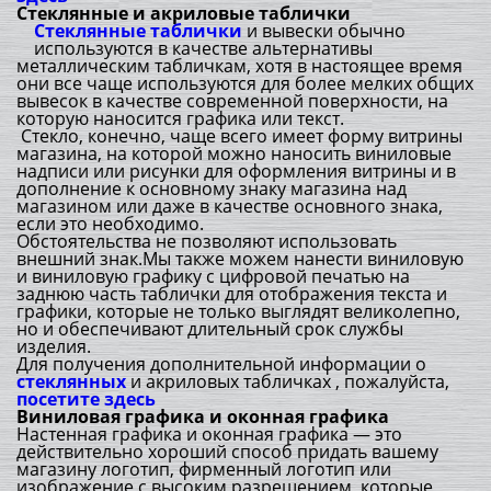
Стеклянные и акриловые таблички
Стеклянные таблички
и вывески обычно
используются в качестве альтернативы
металлическим табличкам, хотя в настоящее время
они все чаще используются для более мелких общих
вывесок в качестве современной поверхности, на
которую наносится графика или текст.
Стекло, конечно, чаще всего имеет форму витрины
магазина, на которой можно наносить виниловые
надписи или рисунки для оформления витрины и в
дополнение к основному знаку магазина над
магазином или даже в качестве основного знака,
если это необходимо.
Обстоятельства не позволяют использовать
внешний знак.Мы также можем нанести виниловую
и виниловую графику с цифровой печатью на
заднюю часть таблички для отображения текста и
графики, которые не только выглядят великолепно,
но и обеспечивают длительный срок службы
изделия.
Для получения дополнительной информации о
стеклянных
и акриловых табличках , пожалуйста,
посетите здесь
Виниловая графика и оконная графика
Настенная графика и оконная графика — это
действительно хороший способ придать вашему
магазину логотип, фирменный логотип или
изображение с высоким разрешением, которые