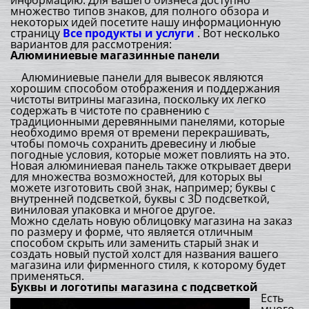
информацию. Для вашего бизнеса доступно
множество типов знаков, для полного обзора и
некоторых идей посетите нашу информационную
страницу
Все продукты и услуги
. Вот несколько
вариантов для рассмотрения:
Алюминиевые магазинные панели
Алюминиевые панели для вывесок являются
хорошим способом отображения и поддержания
чистоты витрины магазина, поскольку их легко
содержать в чистоте по сравнению с
традиционными деревянными панелями, которые
необходимо время от времени перекрашивать,
чтобы помочь сохранить древесину и любые
погодные условия, которые может повлиять на это.
Новая алюминиевая панель также открывает двери
для множества возможностей, для которых вы
можете изготовить свой знак, например; буквы с
внутренней подсветкой, буквы с 3D подсветкой,
виниловая упаковка и многое другое.
Можно сделать новую облицовку магазина на заказ
по размеру и форме, что является отличным
способом скрыть или заменить старый знак и
создать новый пустой холст для названия вашего
магазина или фирменного стиля, к которому будет
применяться.
Буквы и логотипы магазина с подсветкой
Есть