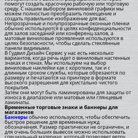
помогут создать красочную рабочую или торговую
среду. С нашим выбором виниловой графики мы
можем полностью преобразить помещение и
создать правильное изображение для вас.
Непрозрачные и полупрозрачные оконные пленки
обычно используются в целях конфиденциальности
для залов заседаний или конференц-залов, а
матовые виниловые проявления используются в
целях безопасности, чтобы сделать стеклянные
панели видимыми.
В Гудвил Дизайн Сервис у нас есть несколько
вариантов, когда речь идет о виниловых настенных
знаках и стенах. Мы используем на выбор
виниловые наклейки как с коротким, так и с
длинным сроком службы, которые обрезаются по
размеру и печатаются на принтере в формате
высокого разрешения для кристально чистого
покрытия.
Затем они могут быть ламинированы для защиты от
износа в диапазоне или матовые или глянцевые
ламинаты.
Временные торговые знаки и баннеры для
магазинов
Баннеры
обычно используются, чтобы обеспечить
быстрое решение для временных нужд
обозначения. Размер практически не ограничен, и
для очень больших вывесок можно использовать
специальный материал, который позволяет ветру