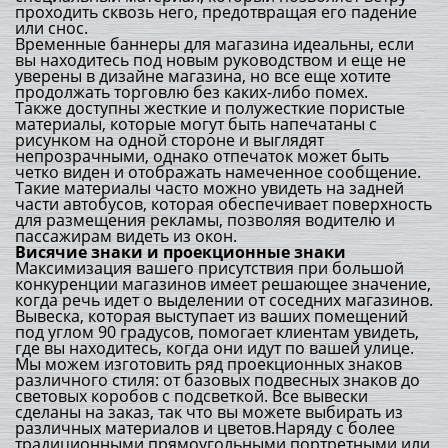
проходить сквозь него, предотвращая его падение
или снос.
Временные баннеры для магазина идеальны, если
вы находитесь под новым руководством и еще не
уверены в дизайне магазина, но все еще хотите
продолжать торговлю без каких-либо помех.
Также доступны жесткие и полужесткие пористые
материалы, которые могут быть напечатаны с
рисунком на одной стороне и выглядят
непрозрачными, однако отпечаток может быть
четко виден и отображать намеченное сообщение.
Такие материалы часто можно увидеть на задней
части автобусов, которая обеспечивает поверхность
для размещения рекламы, позволяя водителю и
пассажирам видеть из окон.
Висячие знаки и проекционные знаки
Максимизация вашего присутствия при большой
конкуренции магазинов имеет решающее значение,
когда речь идет о выделении от соседних магазинов.
Вывеска, которая выступает из ваших помещений
под углом 90 градусов, помогает клиентам увидеть,
где вы находитесь, когда они идут по вашей улице.
Мы можем изготовить ряд проекционных знаков
различного стиля: от базовых подвесных знаков до
световых коробов с подсветкой. Все вывески
сделаны на заказ, так что вы можете выбирать из
различных материалов и цветов.Наряду с более
традиционными прямоугольными портретными или