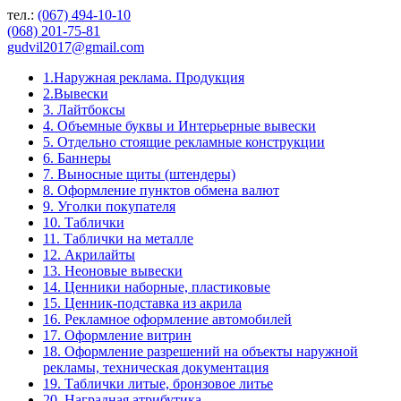
тел.:
(067) 494-10-10
(068) 201-75-81
gudvil2017@gmail.com
1.Наружная реклама. Продукция
2.Вывески
3. Лайтбоксы
4. Объемные буквы и Интерьерные вывески
5. Отдельно стоящие рекламные конструкции
6. Баннеры
7. Выносные щиты (штендеры)
8. Оформление пунктов обмена валют
9. Уголки покупателя
10. Таблички
11. Таблички на металле
12. Акрилайты
13. Неоновые вывески
14. Ценники наборные, пластиковые
15. Ценник-подставка из акрила
16. Рекламное оформление автомобилей
17. Оформление витрин
18. Оформление разрешений на объекты наружной
рекламы, техническая документация
19. Таблички литые, бронзовое литье
20. Наградная атрибутика