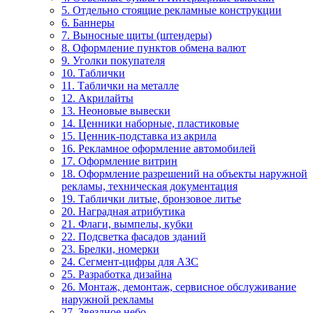
5. Отдельно стоящие рекламные конструкции
6. Баннеры
7. Выносные щиты (штендеры)
8. Оформление пунктов обмена валют
9. Уголки покупателя
10. Таблички
11. Таблички на металле
12. Акрилайты
13. Неоновые вывески
14. Ценники наборные, пластиковые
15. Ценник-подставка из акрила
16. Рекламное оформление автомобилей
17. Оформление витрин
18. Оформление разрешений на объекты наружной
рекламы, техническая документация
19. Таблички литые, бронзовое литье
20. Наградная атрибутика
21. Флаги, вымпелы, кубки
22. Подсветка фасадов зданий
23. Брелки, номерки
24. Сегмент-цифры для АЗС
25. Разработка дизайна
26. Монтаж, демонтаж, сервисное обслуживание
наружной рекламы
27. Звездное небо