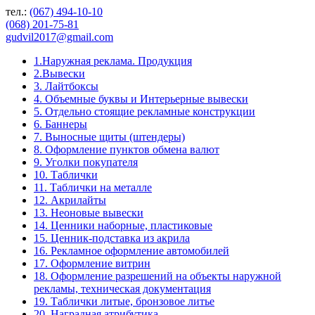
тел.:
(067) 494-10-10
(068) 201-75-81
gudvil2017@gmail.com
1.Наружная реклама. Продукция
2.Вывески
3. Лайтбоксы
4. Объемные буквы и Интерьерные вывески
5. Отдельно стоящие рекламные конструкции
6. Баннеры
7. Выносные щиты (штендеры)
8. Оформление пунктов обмена валют
9. Уголки покупателя
10. Таблички
11. Таблички на металле
12. Акрилайты
13. Неоновые вывески
14. Ценники наборные, пластиковые
15. Ценник-подставка из акрила
16. Рекламное оформление автомобилей
17. Оформление витрин
18. Оформление разрешений на объекты наружной
рекламы, техническая документация
19. Таблички литые, бронзовое литье
20. Наградная атрибутика