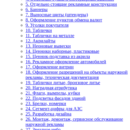
5. Отдельно стоящие рекламные конструкции
6. Баннеры
7. Выносные щиты (штендеры)
8. Оформление пунктов обмена валют
9. Уголки покупателя
10. Таблички
11. Таблички на металле
12. Акрилайты
13. Неоновые вывески
14. Ценники наборные, пластиковые
15. Ценник-подставка из акрила
16. Рекламное оформление автомобилей
17. Оформление витрин
18. Оформление разрешений на объекты наружной
рекламы, техническая документация
19. Таблички литые, бронзовое литье
20. Наградная атрибутика
21. Флаги, вымпелы, кубки
22. Подсветка фасадов зданий
23. Брелки, номерки
24. Сегмент-цифры для АЗС
25. Разработка дизайна
26. Монтаж, демонтаж, сервисное обслуживание
наружной рекламы
27. Звездное небо