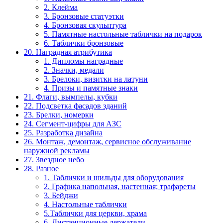
2. Клейма
3. Бронзовые статуэтки
4. Бронзовая скульптура
5. Памятные настольные таблички на подарок
6. Таблички бронзовые
20. Наградная атрибутика
1. Дипломы наградные
2. Значки, медали
3. Брелоки, визитки на латуни
4. Призы и памятные знаки
21. Флаги, вымпелы, кубки
22. Подсветка фасадов зданий
23. Брелки, номерки
24. Сегмент-цифры для АЗС
25. Разработка дизайна
26. Монтаж, демонтаж, сервисное обслуживание
наружной рекламы
27. Звездное небо
28. Разное
1. Таблички и шильды для оборудования
2. Графика напольная, настенная; трафареты
3. Бейджи
4. Настольные таблички
5.Таблички для церкви, храма
6. Дистанционные держатели