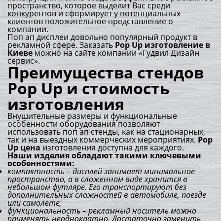
пространство, которое выделит Вас среди
конкурентов и сформирует у потенциальных
клиентов положительное представление о
компании.
Поп ап дисплеи довольно популярный продукт в
рекламной сфере. Заказать
Pop Up изготовление в
Киеве
можно на сайте компании «Гудвил Дизайн
сервис».
Преимущества стендов
Pop Up и стоимость
изготовления
Внушительные размеры и функциональные
особенности оборудования позволяют
использовать поп ап стенды, как на стационарных,
так и на выездных коммерческих мероприятиях.
Pop
Up цена
изготовления доступна для каждого.
Наши изделия обладают такими ключевыми
особенностями:
компактность – дисплей занимает минимальное
пространство, а в сложенном виде хранится в
небольшом футляре. Его транспортируют без
дополнительных сложностей в автомобиле, поезде
или самолете;
функциональность – рекламный носитель можно
применять неоднократно. Достаточно заменить