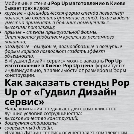
Мобильные стенды
Pop Up изготовление в Киеве
бывает трех видов:
круглые – цилиндрическая форма стенда позволяет
полностью охватить внимание гостей. Такие модели
уместно применять в больших помещениях с
высокими потолками;
прямые – стенды прямоугольной формы.
Отличаются удобством крепления рекламного
полотна;
изогнутые – выпуклые, волнообразные и вогнутые
формы каркаса позволяют создать эффект
объемности.
В «Гудвил Дизайн сервис» можно заказать
Pop Up
изготовление в Киеве
.
Pop Up цена
формируется
индивидуально, в зависимости от размеров и форм
конструкции.
Как заказать стенды Pop
Up от «Гудвил Дизайн
сервис»
Наша компания предлагает для своих клиентов
лучшие условия сотрудничества:
высокое качество конструкций;
доступная стоимость;
современный дизайн.
«Гудвил Дизайн сервис» осуществляет комплексный