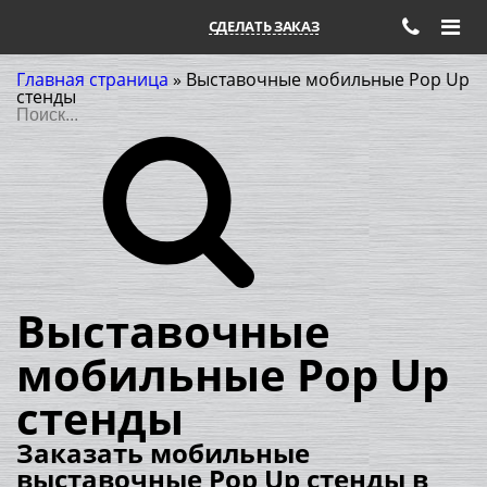
СДЕЛАТЬ ЗАКАЗ
Главная страница
»
Выставочные мобильные Pop Up
стенды
Поиск
Выставочные
мобильные Pop Up
стенды
Заказать мобильные
выставочные Pop Up стенды в