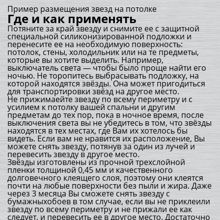
Пример размещения звезд на потолке
Где и как применять
Потяните за край звезду и снимите ее с защитной
специальной силиконизированной подложки и
перенесите ее на необходимую поверхность:
потолок, стены, холодильник или на те предметы,
которые вы хотите выделить. Например,
выключатель света — чтобы было проще найти его
ночью. Не торопитесь выбрасывать подложку, на
которой находятся звёзды. Она может пригодиться
для транспортировки звёзд на другое место.
Не прижимаейте звезду по всему периметру и с
усилием к потолку вашей спальни и другим
предметам до тех пор, пока в ночное время, после
выключения света вы не убедитесь в том, что звёзды
находятся в тех местах, где Вам их хотелось бы
видеть. Если вам не нравится их расположение, Вы
можете снять звезду, потянув за один из лучей и
перевесить звезду в другое место.
Звёзды изготовлены из прочной трехслойной
пленки толщиной 0,45 мм и качественного
долговечного клеящего слоя, поэтому они клеятся
почти на любые поверхности без пыли и жира. Даже
через 3 месяца Вы сможете снять звезду с
бумажныхобоев в том случае, если вы не приклеили
звезду по всему периметру и не прижали ее как
следует, и перевесить ее в другое место. Достаточно