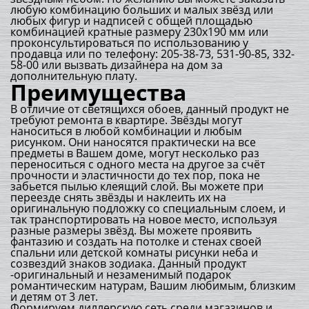
любую комбинацию больших и малых звёзд или
любых фигур и надписей с общей площадью
комбинацией кратные размеру 230х190 мм или
проконсультироваться по использованию у
продавца или по телефону: 205-38-73, 531-90-85, 332-
58-00 или вызвать дизайнера на дом за
дополнительную плату.
Преимущества
В отличие от светящихся обоев, данный продукт не
требуют ремонта в квартире. Звёзды могут
наноситься в любой комбинации и любым
рисунком. Они наносятся практически на все
предметы в Вашем доме, могут несколько раз
переноситься с одного места на другое за счёт
прочности и эластичности до тех пор, пока не
забьется пылью клеящий слой. Вы можете при
переезде снять звёзды и наклеить их на
оригинальную подложку со специальным слоем, и
так транспортировать на новое место, используя
разные размеры звёзд. Вы можете проявить
фантазию и создать на потолке и стенах своей
спальни или детской комнаты рисунки неба и
созвездий знаков зодиака. Данный продукт
-оригинальный и незаменимый подарок
романтическим натурам, Вашим любимым, близким
и детям от 3 лет.
Формируем диллерскую сеть среди магазинов и