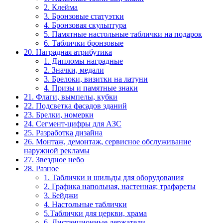
2. Клейма
3. Бронзовые статуэтки
4. Бронзовая скульптура
5. Памятные настольные таблички на подарок
6. Таблички бронзовые
20. Наградная атрибутика
1. Дипломы наградные
2. Значки, медали
3. Брелоки, визитки на латуни
4. Призы и памятные знаки
21. Флаги, вымпелы, кубки
22. Подсветка фасадов зданий
23. Брелки, номерки
24. Сегмент-цифры для АЗС
25. Разработка дизайна
26. Монтаж, демонтаж, сервисное обслуживание
наружной рекламы
27. Звездное небо
28. Разное
1. Таблички и шильды для оборудования
2. Графика напольная, настенная; трафареты
3. Бейджи
4. Настольные таблички
5.Таблички для церкви, храма
6. Дистанционные держатели