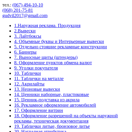
тел.:
(067) 494-10-10
(068) 201-75-81
gudvil2017@gmail.com
1.Наружная реклама. Продукция
2.Вывески
3. Лайтбоксы
4. Объемные буквы и Интерьерные вывески
5. Отдельно стоящие рекламные конструкции
6. Баннеры
7. Выносные щиты (штендеры)
8. Оформление пунктов обмена валют
9. Уголки покупателя
10. Таблички
11. Таблички на металле
12. Акрилайты
13. Неоновые вывески
14. Ценники наборные, пластиковые
15. Ценник-подставка из акрила
16. Рекламное оформление автомобилей
17. Оформление витрин
18. Оформление разрешений на объекты наружной
рекламы, техническая документация
19. Таблички литые, бронзовое литье
20. Наградная атрибутика