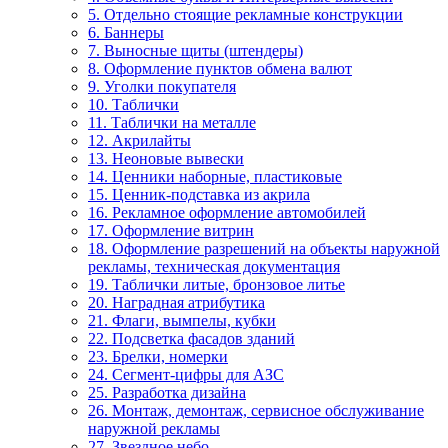
5. Отдельно стоящие рекламные конструкции
6. Баннеры
7. Выносные щиты (штендеры)
8. Оформление пунктов обмена валют
9. Уголки покупателя
10. Таблички
11. Таблички на металле
12. Акрилайты
13. Неоновые вывески
14. Ценники наборные, пластиковые
15. Ценник-подставка из акрила
16. Рекламное оформление автомобилей
17. Оформление витрин
18. Оформление разрешений на объекты наружной
рекламы, техническая документация
19. Таблички литые, бронзовое литье
20. Наградная атрибутика
21. Флаги, вымпелы, кубки
22. Подсветка фасадов зданий
23. Брелки, номерки
24. Сегмент-цифры для АЗС
25. Разработка дизайна
26. Монтаж, демонтаж, сервисное обслуживание
наружной рекламы
27. Звездное небо