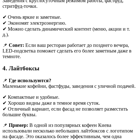
Заведения с круглосуточным режимом работы, фастфуд,
стритфуд-точки.
✔ Очень яркие и заметные.
✔ Экономят электроэнергию.
✔ Можно сделать динамический контент (меню, акции и т.
д.).
📌
Совет:
Если ваш ресторан работает до позднего вечера,
LED-подсветка поможет сделать его более заметным даже в
темноте.
4. Лайтбоксы
📌
Где используются?
Маленькие кофейни, фастфуды, заведения с уличной подачей.
✔ Компактные и удобные.
✔ Хорошо видны даже в темное время суток.
✔ Отличный вариант, если фасад не позволяет разместить
большие буквы.
📌
Пример:
В одной из популярных кофеен Киева
использовали несколько небольших лайтбоксов с логотипом
на фасаде. Это оказалось более эффективным, чем одна