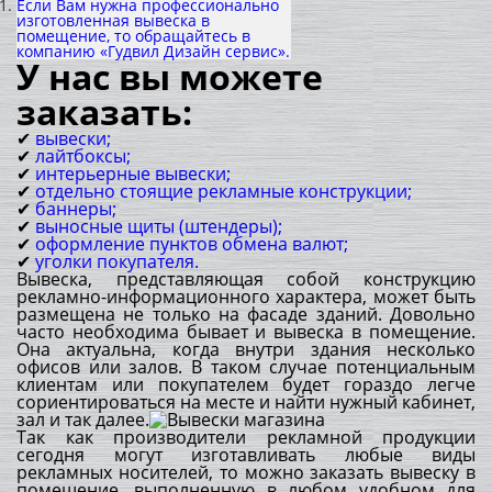
Если Вам нужна профессионально
изготовленная вывеска в
помещение, то обращайтесь в
компанию «Гудвил Дизайн сервис».
У нас вы можете
заказать:
✔
вывески;
✔
лайтбоксы;
✔
интерьерные вывески;
✔
отдельно стоящие рекламные конструкции;
✔
баннеры;
✔
выносные щиты (штендеры);
✔
оформление пунктов обмена валют;
✔
уголки покупателя.
Вывеска, представляющая собой конструкцию
рекламно-информационного характера, может быть
размещена не только на фасаде зданий. Довольно
часто необходима бывает и вывеска в помещение.
Она актуальна, когда внутри здания несколько
офисов или залов. В таком случае потенциальным
клиентам или покупателем будет гораздо легче
сориентироваться на месте и найти нужный кабинет,
зал и так далее.
Так как производители рекламной продукции
сегодня могут изготавливать любые виды
рекламных носителей, то можно заказать вывеску в
помещение, выполненную в любом удобном для