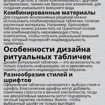
формы и детали, а также комбинировать с другими
материалами, такими как бронза или алюминий, для
создания уникального внешнего вида.
Комбинированные материалы
Для создания эксклюзивных решений можно
использовать комбинированные таблички, сочетая
различные материалы. Например, бронзовую
табличку можно разместить на гранитной основе
или комбинировать нержавеющую сталь с
композитом, чтобы получить уникальный внешний
вид, который подчеркнёт индивидуальность
памятника.
Особенности дизайна
ритуальных табличек
Дизайн ритуальной таблички — это возможность не
только отразить информацию, но и увековечить
память усопшего индивидуальным образом.
Разнообразие стилей и
шрифтов
Оформление таблички начинается с выбора стиля и
шрифта. Классические шрифты могут добавить
памятнику строгости и вечной элегантности, тогда
как декоративные варианты могут подчеркнуть
личный характер человека. Важно, чтобы
выбранный шрифт не только выглядел