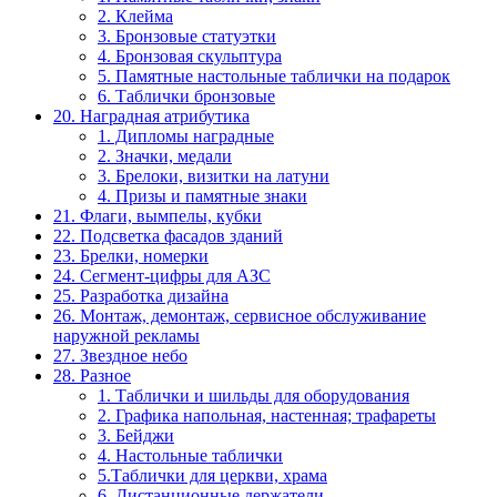
2. Клейма
3. Бронзовые статуэтки
4. Бронзовая скульптура
5. Памятные настольные таблички на подарок
6. Таблички бронзовые
20. Наградная атрибутика
1. Дипломы наградные
2. Значки, медали
3. Брелоки, визитки на латуни
4. Призы и памятные знаки
21. Флаги, вымпелы, кубки
22. Подсветка фасадов зданий
23. Брелки, номерки
24. Сегмент-цифры для АЗС
25. Разработка дизайна
26. Монтаж, демонтаж, сервисное обслуживание
наружной рекламы
27. Звездное небо
28. Разное
1. Таблички и шильды для оборудования
2. Графика напольная, настенная; трафареты
3. Бейджи
4. Настольные таблички
5.Таблички для церкви, храма
6. Дистанционные держатели