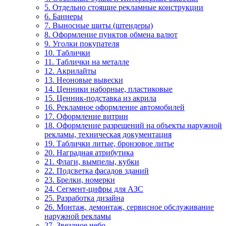
5. Отдельно стоящие рекламные конструкции
6. Баннеры
7. Выносные щиты (штендеры)
8. Оформление пунктов обмена валют
9. Уголки покупателя
10. Таблички
11. Таблички на металле
12. Акрилайты
13. Неоновые вывески
14. Ценники наборные, пластиковые
15. Ценник-подставка из акрила
16. Рекламное оформление автомобилей
17. Оформление витрин
18. Оформление разрешений на объекты наружной
рекламы, техническая документация
19. Таблички литые, бронзовое литье
20. Наградная атрибутика
21. Флаги, вымпелы, кубки
22. Подсветка фасадов зданий
23. Брелки, номерки
24. Сегмент-цифры для АЗС
25. Разработка дизайна
26. Монтаж, демонтаж, сервисное обслуживание
наружной рекламы
27. Звездное небо