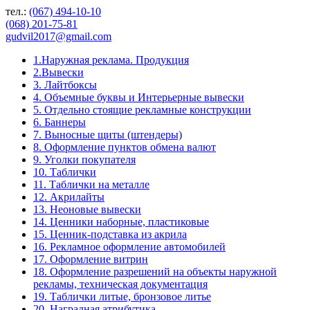
тел.:
(067) 494-10-10
(068) 201-75-81
gudvil2017@gmail.com
1.Наружная реклама. Продукция
2.Вывески
3. Лайтбоксы
4. Объемные буквы и Интерьерные вывески
5. Отдельно стоящие рекламные конструкции
6. Баннеры
7. Выносные щиты (штендеры)
8. Оформление пунктов обмена валют
9. Уголки покупателя
10. Таблички
11. Таблички на металле
12. Акрилайты
13. Неоновые вывески
14. Ценники наборные, пластиковые
15. Ценник-подставка из акрила
16. Рекламное оформление автомобилей
17. Оформление витрин
18. Оформление разрешений на объекты наружной
рекламы, техническая документация
19. Таблички литые, бронзовое литье
20. Наградная атрибутика