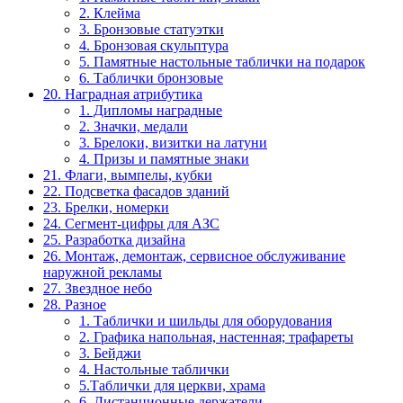
2. Клейма
3. Бронзовые статуэтки
4. Бронзовая скульптура
5. Памятные настольные таблички на подарок
6. Таблички бронзовые
20. Наградная атрибутика
1. Дипломы наградные
2. Значки, медали
3. Брелоки, визитки на латуни
4. Призы и памятные знаки
21. Флаги, вымпелы, кубки
22. Подсветка фасадов зданий
23. Брелки, номерки
24. Сегмент-цифры для АЗС
25. Разработка дизайна
26. Монтаж, демонтаж, сервисное обслуживание
наружной рекламы
27. Звездное небо
28. Разное
1. Таблички и шильды для оборудования
2. Графика напольная, настенная; трафареты
3. Бейджи
4. Настольные таблички
5.Таблички для церкви, храма
6. Дистанционные держатели