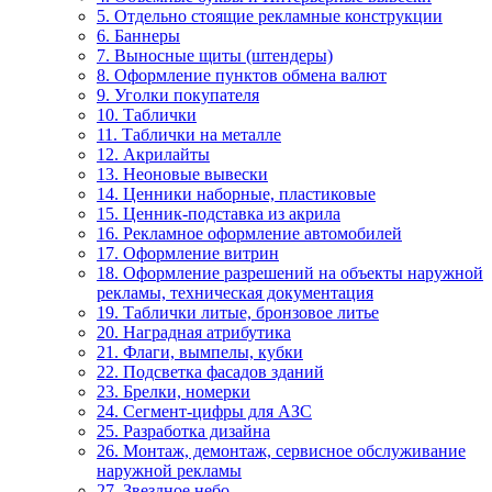
5. Отдельно стоящие рекламные конструкции
6. Баннеры
7. Выносные щиты (штендеры)
8. Оформление пунктов обмена валют
9. Уголки покупателя
10. Таблички
11. Таблички на металле
12. Акрилайты
13. Неоновые вывески
14. Ценники наборные, пластиковые
15. Ценник-подставка из акрила
16. Рекламное оформление автомобилей
17. Оформление витрин
18. Оформление разрешений на объекты наружной
рекламы, техническая документация
19. Таблички литые, бронзовое литье
20. Наградная атрибутика
21. Флаги, вымпелы, кубки
22. Подсветка фасадов зданий
23. Брелки, номерки
24. Сегмент-цифры для АЗС
25. Разработка дизайна
26. Монтаж, демонтаж, сервисное обслуживание
наружной рекламы
27. Звездное небо