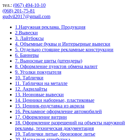
тел.:
(067) 494-10-10
(068) 201-75-81
gudvil2017@gmail.com
1.Наружная реклама. Продукция
2.Вывески
3. Лайтбоксы
4. Объемные буквы и Интерьерные вывески
5. Отдельно стоящие рекламные конструкции
6. Баннеры
7. Выносные щиты (штендеры)
8. Оформление пунктов обмена валют
9. Уголки покупателя
10. Таблички
11. Таблички на металле
12. Акрилайты
13. Неоновые вывески
14. Ценники наборные, пластиковые
15. Ценник-подставка из акрила
16. Рекламное оформление автомобилей
17. Оформление витрин
18. Оформление разрешений на объекты наружной
рекламы, техническая документация
19. Таблички литые, бронзовое литье
20. Наградная атрибутика