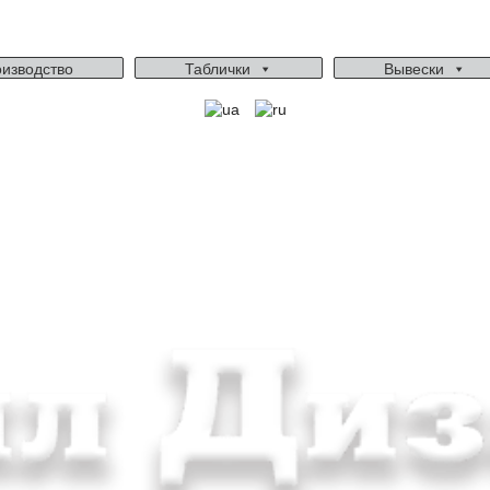
изводство
Таблички
Вывески
Ми працюємо: пн-пт, 10:00 - 18:00
Вихідний: сб, нд
gudvil2017@gmail.com