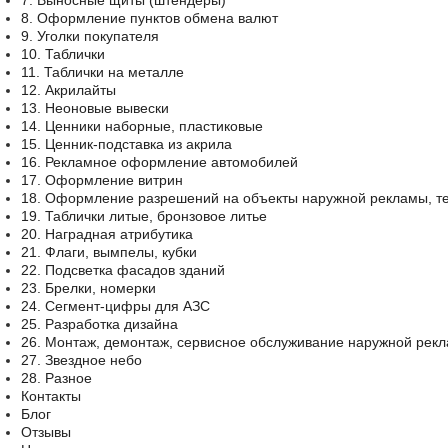
7. Выносные щиты (штендеры)
8. Оформление пунктов обмена валют
9. Уголки покупателя
10. Таблички
11. Таблички на металле
12. Акрилайты
13. Неоновые вывески
14. Ценники наборные, пластиковые
15. Ценник-подставка из акрила
16. Рекламное оформление автомобилей
17. Оформление витрин
18. Оформление разрешений на объекты наружной рекламы, т
19. Таблички литые, бронзовое литье
20. Наградная атрибутика
21. Флаги, вымпелы, кубки
22. Подсветка фасадов зданий
23. Брелки, номерки
24. Сегмент-цифры для АЗС
25. Разработка дизайна
26. Монтаж, демонтаж, сервисное обслуживание наружной рек
27. Звездное небо
28. Разное
Контакты
Блог
Отзывы