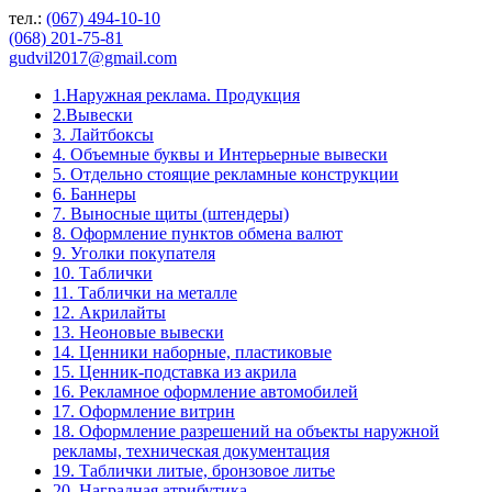
тел.:
(067) 494-10-10
(068) 201-75-81
gudvil2017@gmail.com
1.Наружная реклама. Продукция
2.Вывески
3. Лайтбоксы
4. Объемные буквы и Интерьерные вывески
5. Отдельно стоящие рекламные конструкции
6. Баннеры
7. Выносные щиты (штендеры)
8. Оформление пунктов обмена валют
9. Уголки покупателя
10. Таблички
11. Таблички на металле
12. Акрилайты
13. Неоновые вывески
14. Ценники наборные, пластиковые
15. Ценник-подставка из акрила
16. Рекламное оформление автомобилей
17. Оформление витрин
18. Оформление разрешений на объекты наружной
рекламы, техническая документация
19. Таблички литые, бронзовое литье
20. Наградная атрибутика