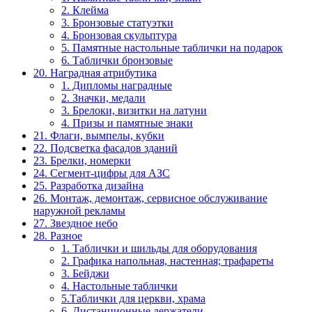
2. Клейма
3. Бронзовые статуэтки
4. Бронзовая скульптура
5. Памятные настольные таблички на подарок
6. Таблички бронзовые
20. Наградная атрибутика
1. Дипломы наградные
2. Значки, медали
3. Брелоки, визитки на латуни
4. Призы и памятные знаки
21. Флаги, вымпелы, кубки
22. Подсветка фасадов зданий
23. Брелки, номерки
24. Сегмент-цифры для АЗС
25. Разработка дизайна
26. Монтаж, демонтаж, сервисное обслуживание
наружной рекламы
27. Звездное небо
28. Разное
1. Таблички и шильды для оборудования
2. Графика напольная, настенная; трафареты
3. Бейджи
4. Настольные таблички
5.Таблички для церкви, храма
6. Дистанционные держатели