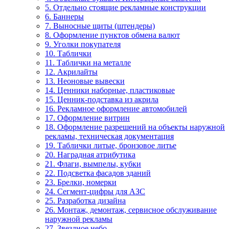
5. Отдельно стоящие рекламные конструкции
6. Баннеры
7. Выносные щиты (штендеры)
8. Оформление пунктов обмена валют
9. Уголки покупателя
10. Таблички
11. Таблички на металле
12. Акрилайты
13. Неоновые вывески
14. Ценники наборные, пластиковые
15. Ценник-подставка из акрила
16. Рекламное оформление автомобилей
17. Оформление витрин
18. Оформление разрешений на объекты наружной
рекламы, техническая документация
19. Таблички литые, бронзовое литье
20. Наградная атрибутика
21. Флаги, вымпелы, кубки
22. Подсветка фасадов зданий
23. Брелки, номерки
24. Сегмент-цифры для АЗС
25. Разработка дизайна
26. Монтаж, демонтаж, сервисное обслуживание
наружной рекламы
27. Звездное небо