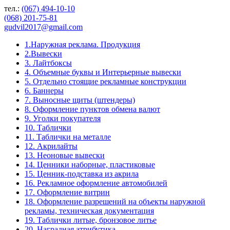
тел.:
(067) 494-10-10
(068) 201-75-81
gudvil2017@gmail.com
1.Наружная реклама. Продукция
2.Вывески
3. Лайтбоксы
4. Объемные буквы и Интерьерные вывески
5. Отдельно стоящие рекламные конструкции
6. Баннеры
7. Выносные щиты (штендеры)
8. Оформление пунктов обмена валют
9. Уголки покупателя
10. Таблички
11. Таблички на металле
12. Акрилайты
13. Неоновые вывески
14. Ценники наборные, пластиковые
15. Ценник-подставка из акрила
16. Рекламное оформление автомобилей
17. Оформление витрин
18. Оформление разрешений на объекты наружной
рекламы, техническая документация
19. Таблички литые, бронзовое литье
20. Наградная атрибутика