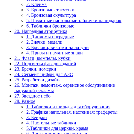
2. Клейма
3. Бронзовые статуэтки
4. Бронзовая скульптура
5. Памятные настольные таблички на подарок
6. Таблички бронзовые
20. Наградная атрибутика
1. Дипломы наградные
2. Значки, медали
3. Брелоки, визитки на латуни
4. Призы и памятные знаки
21. Флаги, вымпелы, кубки
22. Подсветка фасадов зданий
23. Брелки, номерки
24. Сегмент-цифры для АЗС
25. Разработка дизайна
26. Монтаж, демонтаж, сервисное обслуживание
наружной рекламы
27. Звездное небо
28. Разное
1. Таблички и шильды для оборудования
2. Графика напольная, настенная; трафареты
3. Бейджи
4. Настольные таблички
5.Таблички для церкви, храма
6. Дистанционные держатели