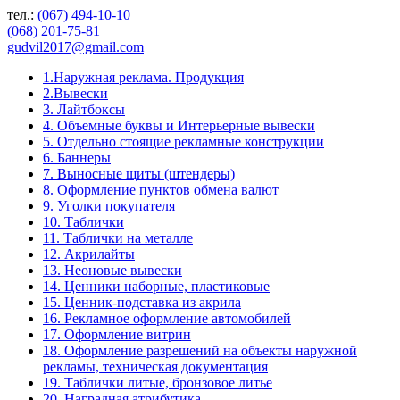
тел.:
(067) 494-10-10
(068) 201-75-81
gudvil2017@gmail.com
1.Наружная реклама. Продукция
2.Вывески
3. Лайтбоксы
4. Объемные буквы и Интерьерные вывески
5. Отдельно стоящие рекламные конструкции
6. Баннеры
7. Выносные щиты (штендеры)
8. Оформление пунктов обмена валют
9. Уголки покупателя
10. Таблички
11. Таблички на металле
12. Акрилайты
13. Неоновые вывески
14. Ценники наборные, пластиковые
15. Ценник-подставка из акрила
16. Рекламное оформление автомобилей
17. Оформление витрин
18. Оформление разрешений на объекты наружной
рекламы, техническая документация
19. Таблички литые, бронзовое литье
20. Наградная атрибутика