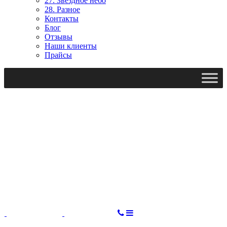
27. Звездное небо
28. Разное
Контакты
Блог
Отзывы
Наши клиенты
Прайсы
Ми працюємо: пн-пт, 10:00 - 18:00
Вихідний: сб, нд
gudvil2017@gmail.com
СДЕЛАТЬ ЗАКАЗ