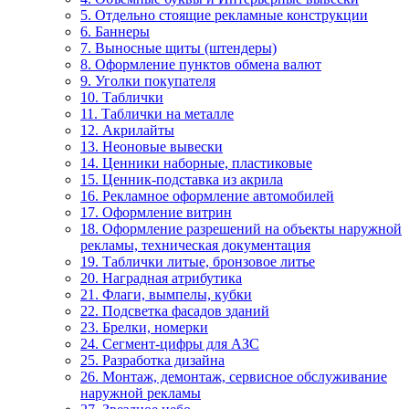
5. Отдельно стоящие рекламные конструкции
6. Баннеры
7. Выносные щиты (штендеры)
8. Оформление пунктов обмена валют
9. Уголки покупателя
10. Таблички
11. Таблички на металле
12. Акрилайты
13. Неоновые вывески
14. Ценники наборные, пластиковые
15. Ценник-подставка из акрила
16. Рекламное оформление автомобилей
17. Оформление витрин
18. Оформление разрешений на объекты наружной
рекламы, техническая документация
19. Таблички литые, бронзовое литье
20. Наградная атрибутика
21. Флаги, вымпелы, кубки
22. Подсветка фасадов зданий
23. Брелки, номерки
24. Сегмент-цифры для АЗС
25. Разработка дизайна
26. Монтаж, демонтаж, сервисное обслуживание
наружной рекламы