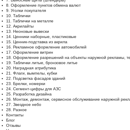
7. Выносные щиты (штендеры)
8. Оформление пунктов обмена валют
9. Уголки покупателя
10. Таблички
11. Таблички на металле
12. Акрилайты
13. Неоновые вывески
14. Ценники наборные, пластиковые
15. Ценник-подставка из акрила
16. Рекламное оформление автомобилей
17. Оформление витрин
18. Оформление разрешений на объекты наружной рекламы, т
19. Таблички литые, бронзовое литье
20. Наградная атрибутика
21. Флаги, вымпелы, кубки
22. Подсветка фасадов зданий
23. Брелки, номерки
24. Сегмент-цифры для АЗС
25. Разработка дизайна
26. Монтаж, демонтаж, сервисное обслуживание наружной рек
27. Звездное небо
28. Разное
Контакты
Блог
Отзывы