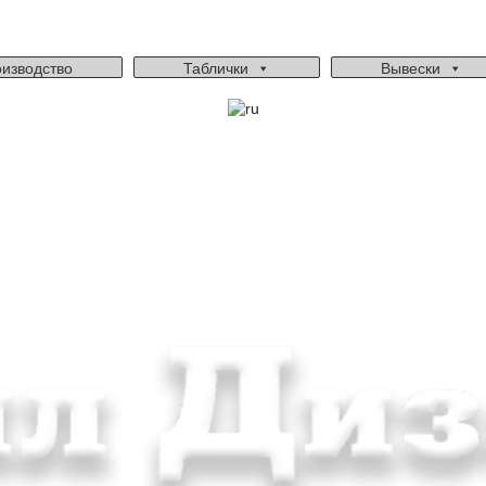
изводство
Таблички
Вывески
Ми працюємо: пн-пт, 10:00 - 18:00
Вихідний: сб, нд
gudvil2017@gmail.com